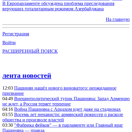
В Европарламенте обсуждена проблема преследования
верующих тоталитарным режимом Азербайджана
На главную
Регистрация
Войти
РАСШИРЕННЫЙ ПОИСК
лента новостей
12:03
Пашинян нашёл нового виноватого: неожиданное
признание
04:49
Внешнеполитический тупик Пашиняна: Запад Армению
не ждет, а Россия теряет терпение
04:16
Война Пашиняна с Арцахом идет даже на стадионах
03:55
Восемь лет ненависти: армянский режиссер о расколе
общества и произволе властей
03:30
"Фабрика фейков" — в парламенте или Главный враг
Пашиняна — правда