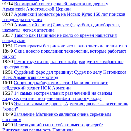
01:14
Всемирный совет церквей выразил поддержку
Армянской Апостольской Церкви
00:17
Армянский монастырь на Иссык-Куле: 160 лет поисков
и надежды на успех
21:30
Армянский спорт (7 августа): футбол, единоборства,
шахматы, легкая атлетика
20:37
Такого как Пашинян не было со времен нашествия
сельджуков
19:51
Госконтракты без рисков: что важно знать исполнителю
18:49
Окна нового поколения: технологии, которые работают
на уют
18:30
Ремонт кухни под ключ: как формируется комфортное
пространство
16:51
Судебный фарс дал трещину: Судья по делу Католикоса
Всех Армян взял самоотвод
16:11
Спорт под каблуком власти: Пашинян готовит
рейдерский захват НОК Армении
15:27
14 самых экстремальных развлечений на свежем
воздухе: рейтинг по цене ошибки и порогу входа
15:15
Эта земля вам не дорога, Армения для вас — всего лишь
"хопан"
14:49
Заявление Матвиенко является очень серьезным
сигналом
14:29
Исчезнувший сын и собаки вместо дочерей:
Виртуальная реальность Пашиняна