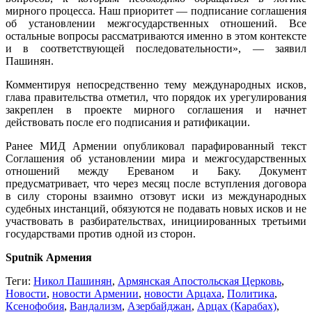
мирного процесса. Наш приоритет — подписание соглашения
об установлении межгосударственных отношений. Все
остальные вопросы рассматриваются именно в этом контексте
и в соответствующей последовательности», — заявил
Пашинян.
Комментируя непосредственно тему международных исков,
глава правительства отметил, что порядок их урегулирования
закреплен в проекте мирного соглашения и начнет
действовать после его подписания и ратификации.
Ранее МИД Армении опубликовал парафированный текст
Соглашения об установлении мира и межгосударственных
отношений между Ереваном и Баку. Документ
предусматривает, что через месяц после вступления договора
в силу стороны взаимно отзовут иски из международных
судебных инстанций, обязуются не подавать новых исков и не
участвовать в разбирательствах, инициированных третьими
государствами против одной из сторон.
Sputnik Армения
Теги:
Никол Пашинян
,
Армянская Апостольская Церковь
,
Новости
,
новости Армении
,
новости Арцаха
,
Политика
,
Ксенофобия
,
Вандализм
,
Азербайджан
,
Арцах (Карабах)
,