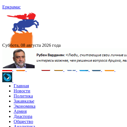
Еркрамас
Суббота, 08 августа 2026 года
Главная
Новости
Политика
Закавказье
Экономика
Армия
Диаспора
Общество
Аналитика