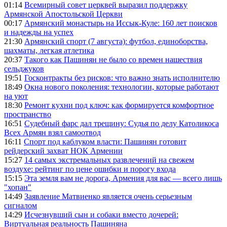
01:14
Всемирный совет церквей выразил поддержку
Армянской Апостольской Церкви
00:17
Армянский монастырь на Иссык-Куле: 160 лет поисков
и надежды на успех
21:30
Армянский спорт (7 августа): футбол, единоборства,
шахматы, легкая атлетика
20:37
Такого как Пашинян не было со времен нашествия
сельджуков
19:51
Госконтракты без рисков: что важно знать исполнителю
18:49
Окна нового поколения: технологии, которые работают
на уют
18:30
Ремонт кухни под ключ: как формируется комфортное
пространство
16:51
Судебный фарс дал трещину: Судья по делу Католикоса
Всех Армян взял самоотвод
16:11
Спорт под каблуком власти: Пашинян готовит
рейдерский захват НОК Армении
15:27
14 самых экстремальных развлечений на свежем
воздухе: рейтинг по цене ошибки и порогу входа
15:15
Эта земля вам не дорога, Армения для вас — всего лишь
"хопан"
14:49
Заявление Матвиенко является очень серьезным
сигналом
14:29
Исчезнувший сын и собаки вместо дочерей:
Виртуальная реальность Пашиняна