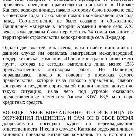
провалено обещание правительства построить в Шираке
Капское водохранилище, начало которому было положено еще
в советские годы и с большой помпой возобновлено два года
назад. Соответственно не было создано и объявленное
Пашиняном «впервые в истории Армении новое село XXI
века», куда должны были переместить 74 семьи смежного с
территорией строительства водохранилища села Джрадзор.
Однако для властей, как всегда, важно найти виновника: в
данном случае им оказалась выигравшая международный
тендер китайская компания «Шанси констракшн инвестмент
груп», которая на сегодня выполнила лишь менее 15%
предусмотренных договором работ. Но Пашинян,
оправдываясь, ничего не говорит о промахах самого
правительства, которое из-за плохого управления, слабого
контроля и неудовлетворительной оценки рисков допустило
такую ситуацию, из-за чего под угрозой оказались
предоставленные немецким банком KfW 68,5 млн евро
кредитных средств.
ВООБЩЕ ТАКОЕ ВПЕЧАТЛЕНИЕ, ЧТО ВСЕ ЛИЦА ИЗ
ОКРУЖЕНИЯ ПАШИНЯНА И САМ ОН В СВОЕ ВРЕМЯ
добросовестно посещали курсы по перекладыванию
ответственности. И если в случае с Капским водохранилищем
виновной признана китайская компания, то в истории со