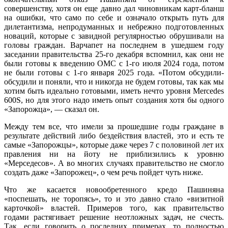
совершенству, хотя он еще давно дал чиновникам карт-бланш
на ошибки, что само по себе и означало открыть путь для
дилетантизма, непродуманных и небрежно подготовленных
новаций, которые с завидной регулярностью обрушивали на
головы граждан. Варчапет на последнем в ушедшем году
заседании правительства 25-го декабря вспомнил, как они не
были готовы к введению ОМС с 1-го июля 2024 года, потом
не были готовы с 1-го января 2025 года. «Потом обсудили-
обсудили и поняли, что и никогда не будем готовы, так как мы
хотим быть идеально готовыми, иметь нечто уровня Mercedes
600S, но для этого надо иметь опыт создания хотя бы одного
«Запорожца», — сказал он.
Между тем все, что имели за прошедшие годы граждане в
результате действий либо бездействия властей, это и есть те
самые «Запорожцы», которые даже через 7 с половиной лет их
правления ни на йоту не приблизились к уровню
«Мерседесов». А во многих случаях правительство не смогло
создать даже «Запорожец», о чем речь пойдет чуть ниже.
Что же касается новообретенного кредо Пашиняна
«поспешать, не торопясь», то и это давно стало «визитной
карточкой» властей. Примеров того, как правительство
годами растягивает решение неотложных задач, не счесть.
Так, если говорить о последних примерах, то полностью