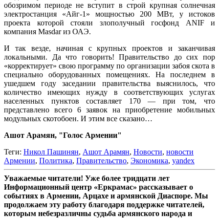
обозримом периоде не вступит в строй крупная солнечная
электростанция «Айг-1» мощностью 200 МВт, у истоков
проекта которой стояли злополучный госфонд ANIF и
компания Masdar из ОАЭ.
И так везде, начиная с крупных проектов и заканчивая
локальными. Да что говорить! Правительство до сих пор
«корректирует» свою программу по организации забоя скота в
специально оборудованных помещениях. На последнем в
ушедшем году заседании правительства выяснилось, что
количество имеющих нужду в соответствующих услугах
населенных пунктов составляет 170 — при том, что
представлено всего 6 заявок на приобретение мобильных
модульных скотобоен. И этим все сказано…
Ашот Арамян, "Голос Армении"
Теги:
Никол Пашинян
,
Ашот Арамян
,
Новости
,
новости
Армении
,
Политика
,
Правительство
,
Экономика
,
yandex
Уважаемые читатели! Уже более тридцати лет
Информационный центр «Еркрамас» рассказывает о
событиях в Армении, Арцахе и армянской Диаспоре. Мы
продолжаем эту работу благодаря поддержке читателей,
которым небезразличны судьба армянского народа и