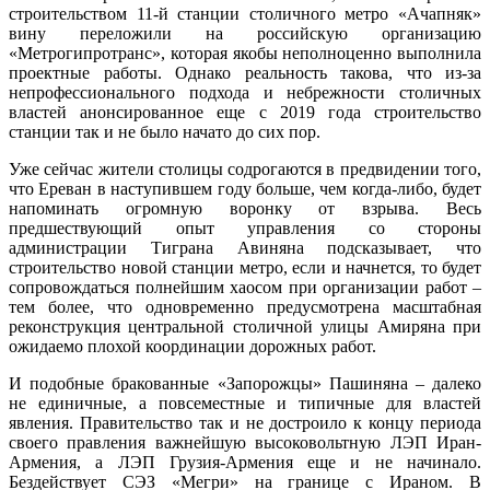
строительством 11-й станции столичного метро «Ачапняк»
вину переложили на российскую организацию
«Метрогипротранс», которая якобы неполноценно выполнила
проектные работы. Однако реальность такова, что из-за
непрофессионального подхода и небрежности столичных
властей анонсированное еще с 2019 года строительство
станции так и не было начато до сих пор.
Уже сейчас жители столицы содрогаются в предвидении того,
что Ереван в наступившем году больше, чем когда-либо, будет
напоминать огромную воронку от взрыва. Весь
предшествующий опыт управления со стороны
администрации Тиграна Авиняна подсказывает, что
строительство новой станции метро, если и начнется, то будет
сопровождаться полнейшим хаосом при организации работ –
тем более, что одновременно предусмотрена масштабная
реконструкция центральной столичной улицы Амиряна при
ожидаемо плохой координации дорожных работ.
И подобные бракованные «Запорожцы» Пашиняна – далеко
не единичные, а повсеместные и типичные для властей
явления. Правительство так и не достроило к концу периода
своего правления важнейшую высоковольтную ЛЭП Иран-
Армения, а ЛЭП Грузия-Армения еще и не начинало.
Бездействует СЭЗ «Мегри» на границе с Ираном. В