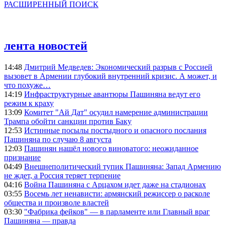
РАСШИРЕННЫЙ ПОИСК
лента новостей
14:48
Дмитрий Медведев: Экономический разрыв с Россией
вызовет в Армении глубокий внутренний кризис. А может, и
что похуже…
14:19
Инфраструктурные авантюры Пашиняна ведут его
режим к краху
13:09
Комитет "Ай Дат" осудил намерение администрации
Трампа обойти санкции против Баку
12:53
Истинные посылы постыдного и опасного послания
Пашиняна по случаю 8 августа
12:03
Пашинян нашёл нового виноватого: неожиданное
признание
04:49
Внешнеполитический тупик Пашиняна: Запад Армению
не ждет, а Россия теряет терпение
04:16
Война Пашиняна с Арцахом идет даже на стадионах
03:55
Восемь лет ненависти: армянский режиссер о расколе
общества и произволе властей
03:30
"Фабрика фейков" — в парламенте или Главный враг
Пашиняна — правда