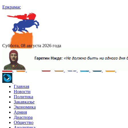
Еркрамас
Суббота, 08 августа 2026 года
Главная
Новости
Политика
Закавказье
Экономика
Армия
Диаспора
Общество
Аналитика