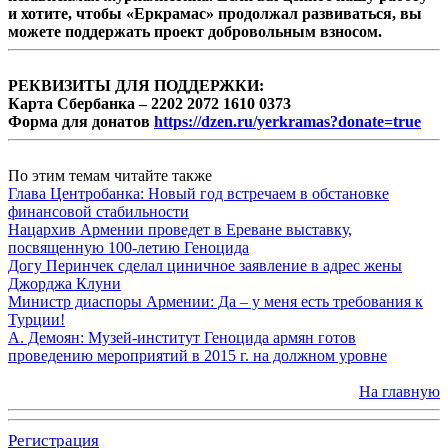
и хотите, чтобы «Еркрамас» продолжал развиваться, вы
можете поддержать проект добровольным взносом.
РЕКВИЗИТЫ ДЛЯ ПОДДЕРЖКИ:
Карта Сбербанка – 2202 2072 1610 0373
Форма для донатов
https://dzen.ru/yerkramas?donate=true
По этим темам читайте также
Глава Центробанка: Новый год встречаем в обстановке
финансовой стабильности
Нацархив Армении проведет в Ереване выставку,
посвященную 100-летию Геноцида
Догу Перинчек сделал циничное заявление в адрес жены
Джорджа Клуни
Министр диаспоры Армении: Да – у меня есть требования к
Турции!
А. Демоян: Музей-институт Геноцида армян готов
проведению мероприятий в 2015 г. на должном уровне
На главную
Регистрация