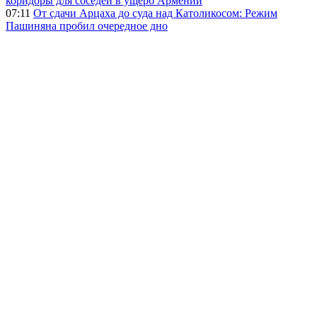
коридоры для соседей в ущерб Армении
07:11
От сдачи Арцаха до суда над Католикосом: Режим
Пашиняна пробил очередное дно