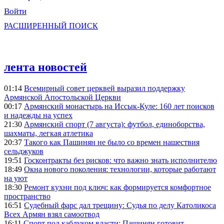
Войти
РАСШИРЕННЫЙ ПОИСК
лента новостей
01:14
Всемирный совет церквей выразил поддержку
Армянской Апостольской Церкви
00:17
Армянский монастырь на Иссык-Куле: 160 лет поисков
и надежды на успех
21:30
Армянский спорт (7 августа): футбол, единоборства,
шахматы, легкая атлетика
20:37
Такого как Пашинян не было со времен нашествия
сельджуков
19:51
Госконтракты без рисков: что важно знать исполнителю
18:49
Окна нового поколения: технологии, которые работают
на уют
18:30
Ремонт кухни под ключ: как формируется комфортное
пространство
16:51
Судебный фарс дал трещину: Судья по делу Католикоса
Всех Армян взял самоотвод
16:11
Спорт под каблуком власти: Пашинян готовит