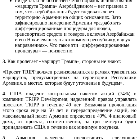
нигде так и не обозначен четко порядок использования
«маршрута Трампа» Азербайджаном – нет правила о
том, что азербайджанцы будут следовать через
территорию Армении на общих основаниях. Зато
зафиксировано намерение Армении «разработать
дифференцированные процедуры для людей,
транспортных средств и товаров, включая Азербайджан
и его Нахичеванскую автономную республику, в двух
направлениях». Что такое эти «дифференцированные
процедуры» — неизвестно.
3
. Как пролегает «маршрут Трампа», стороны не знают:
«Проект TRIPP должен реализовываться в рамках транзитных
маршрутов, предусмотренных на территории Республики
Армения, в местах, которые будут уточнены в будущем».
4
. США владеют контрольным пакетом акций (74%) в
компании TRIPP Development, наделенной правом управлять
проектом TRIPP в течение 49 лет. Возможна пролонгация
этого срока еще на 50 лет и перераспределение акций, но
максимальный пакет Армении определен в 49%. Финансовый
доход от проекта, соответственно, на три четверти будет
принадлежать США в течение как минимум полувека.
5
. Армения намерена предоставить следующие