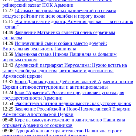
рейдерский захват НОК Армении
15:27
14 самых экстремальных развлечений на свежем
воздухе: рейтинг по цене ошибки и порогу входа
15:15
Эта земля вам не дорога, Армения для вас — всего лишь
"хопан"
14:49
Заявление Матвиенко является очень серьезным
сигналом
14:29
Исчезнувший сын и собаки вместо дочерей:
Виртуальная реальность Пашиняна
13:59
Маленькая ставка Никола Пашиняна за большим
игровым столом
13:43
Армянский патриархат Иерусалима: Нужно встать на
защиту свободы, единства, автономии и достоинства
Армянской церкви
13:35
Бюро Дашнакцутюн: Действия властей Армении против
Церкви антиконституционны и антинациональны
13:24
Блок "Армения": Россия не представляет угрозы для
государственности Армении
12:54
Экосистема элитной недвижимости: как устроен рынок
12:29
Заявление Российской и Ново-Нахичеванской Епархии
Армянской Апостольской Церкви
08:48
Курс на самоуничтожение: правительство Пашиняна
отрывает Армению от союзников
08:06
Турецкий капкан: правительство Пашиняна строит