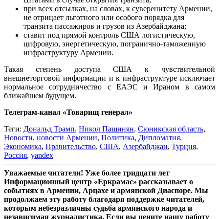
при всех отсылках, на словах, к суверенитету Армении,
не отрицает льготного или особого порядка для
транзита пассажиров и грузов из Азербайджана;
ставит под прямой контроль США логистическую,
цифровую, энергетическую, погранично-таможенную
инфраструктуру Армении.
Такая степень доступа США к чувствительной
внешнеторговой информации и к инфраструктуре исключает
нормальное сотрудничество с ЕАЭС и Ираном в самом
ближайшем будущем.
Телеграм-канал «Товарищ генерал»
Теги:
Дональд Трамп
,
Никол Пашинян
,
Сюникская область
,
Новости
,
новости Армении
,
Политика
,
Дипломатия
,
Экономика
,
Правительство
,
США
,
Азербайджан
,
Турция
,
Россия
,
yandex
Уважаемые читатели! Уже более тридцати лет
Информационный центр «Еркрамас» рассказывает о
событиях в Армении, Арцахе и армянской Диаспоре. Мы
продолжаем эту работу благодаря поддержке читателей,
которым небезразличны судьба армянского народа и
независимая журналистика. Если вы цените нашу работу