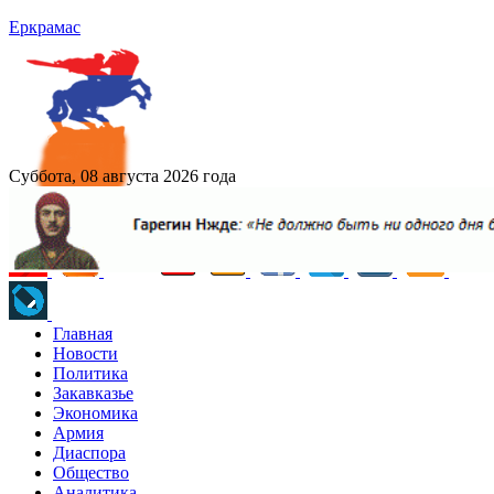
Еркрамас
Суббота, 08 августа 2026 года
Главная
Новости
Политика
Закавказье
Экономика
Армия
Диаспора
Общество
Аналитика