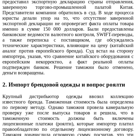
предоставил экспортную декларацию страны отправления,
заверенную торгово-промышленной палатой Китая.
Представители компании обратились в суд. В ходе процесса
юристы делали упор на то, что отсутствие заверенной
экспортной декларации не опровергает факта оплаты товара
именно в сумме 150 000 долларов. Были предоставлены
банковские ведомости валютного контроля, SWIFT-переводы,
а также переписка с поставщиком, где обсуждались
технические характеристики, влияющие на цену (китайский
аналог против европейского бренда). Суд встал на сторону
импортера, указав, что сравнение китайского оборудования с
европейским некорректно, а факт реальной оплаты
подтвержден банком. Решение таможни было отменено,
деньги возвращены.
2. Импорт брендовой одежды и вопрос роялти
Крупный дистрибьютор одежды ввозил коллекцию
известного бренда. Таможенная стоимость была определена
по первому методу. Однако таможня провела камеральную
проверку уже после выпуска товаров и решила, что в
таможенную стоимость должны быть включены
лицензионные платежи (роялти), которые импортер платил
правообладателю по отдельному лицензионному договору.
Таможня доначислила огромную сумму, посчитав, что эти