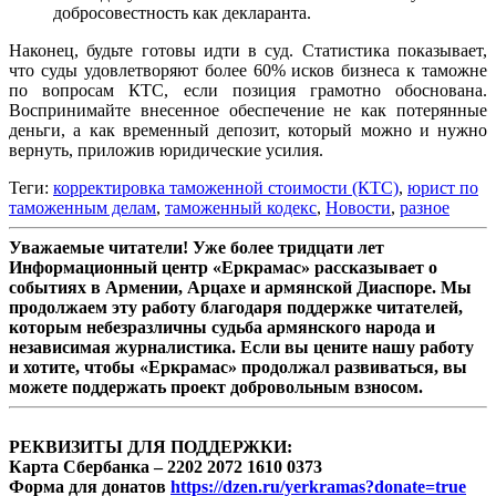
добросовестность как декларанта.
Наконец, будьте готовы идти в суд. Статистика показывает,
что суды удовлетворяют более 60% исков бизнеса к таможне
по вопросам КТС, если позиция грамотно обоснована.
Воспринимайте внесенное обеспечение не как потерянные
деньги, а как временный депозит, который можно и нужно
вернуть, приложив юридические усилия.
Теги:
корректировка таможенной стоимости (КТС)
,
юрист по
таможенным делам
,
таможенный кодекс
,
Новости
,
разное
Уважаемые читатели! Уже более тридцати лет
Информационный центр «Еркрамас» рассказывает о
событиях в Армении, Арцахе и армянской Диаспоре. Мы
продолжаем эту работу благодаря поддержке читателей,
которым небезразличны судьба армянского народа и
независимая журналистика. Если вы цените нашу работу
и хотите, чтобы «Еркрамас» продолжал развиваться, вы
можете поддержать проект добровольным взносом.
РЕКВИЗИТЫ ДЛЯ ПОДДЕРЖКИ:
Карта Сбербанка – 2202 2072 1610 0373
Форма для донатов
https://dzen.ru/yerkramas?donate=true