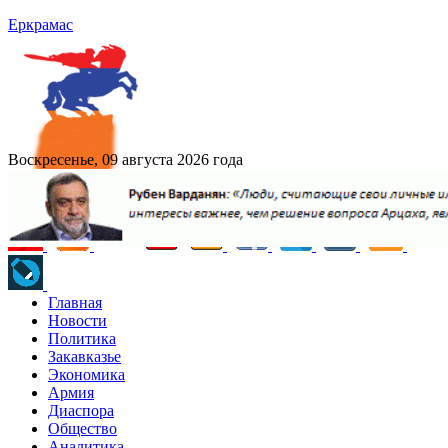
Еркрамас
Воскресенье, 09 августа 2026 года
Главная
Новости
Политика
Закавказье
Экономика
Армия
Диаспора
Общество
Аналитика