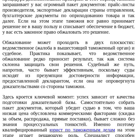
запрашивает у вас огромный пакет документов: прайс-листы
производителя, экспортные декларации страны отправления,
бухгалтерские документы по оприходованию товара и так
далее. Если на этом этапе таможня все равно принимает
решение не в вашу пользу и списывает обеспечение в бюджет,
у вас есть законное право обжаловать это решение.
Обжалование может проходить в двух плоскостях:
ведомственное (жалоба в вышестоящий таможенный орган) и
судебное. Практика показывает, что ведомственное
обжалование редко приносит результат, так как система
склонна защищать свои решения. Судебный же путь,
напротив, часто бывает эффективным, поскольку суды
исходят из презумпции достоверности информации,
предоставленной декларантом, если она не опровергнута
доказательствами со стороны таможни.
Здесь кроется ключевой момент: успех зависит от качества
подготовки доказательной базы. Самостоятельно собрать
пакет документов, который убедит судью в том, что ваша
низкая цена обусловлена коммерческими факторами (скидка
за объем, распродажа, прямые поставки), бывает сложно без
знания процессуальных тонкостей. Именно поэтому
квалифицированный
юрист по таможенным делам
на этом
этапе играет решающую роль. Специалист способен