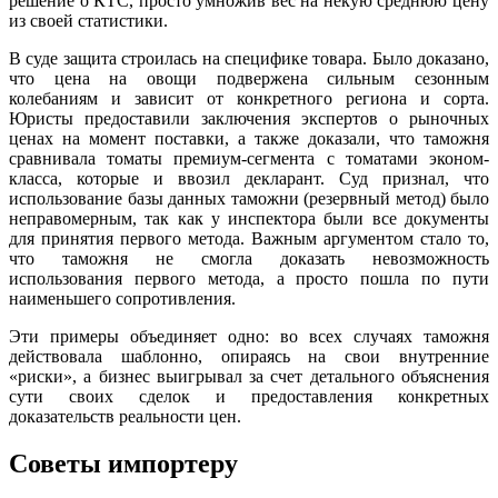
решение о КТС, просто умножив вес на некую среднюю цену
из своей статистики.
В суде защита строилась на специфике товара. Было доказано,
что цена на овощи подвержена сильным сезонным
колебаниям и зависит от конкретного региона и сорта.
Юристы предоставили заключения экспертов о рыночных
ценах на момент поставки, а также доказали, что таможня
сравнивала томаты премиум-сегмента с томатами эконом-
класса, которые и ввозил декларант. Суд признал, что
использование базы данных таможни (резервный метод) было
неправомерным, так как у инспектора были все документы
для принятия первого метода. Важным аргументом стало то,
что таможня не смогла доказать невозможность
использования первого метода, а просто пошла по пути
наименьшего сопротивления.
Эти примеры объединяет одно: во всех случаях таможня
действовала шаблонно, опираясь на свои внутренние
«риски», а бизнес выигрывал за счет детального объяснения
сути своих сделок и предоставления конкретных
доказательств реальности цен.
Советы импортеру