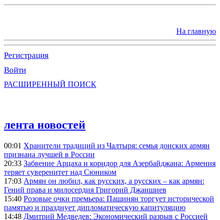
На главную
Регистрация
Войти
РАСШИРЕННЫЙ ПОИСК
лента новостей
00:01
Хранители традиций из Чалтыря: семья донских армян
признана лучшей в России
20:33
Забвение Арцаха и коридор для Азербайджана: Армения
теряет суверенитет над Сюником
17:03
Армян он любил, как русских, а русских – как армян:
Гений права и милосердия Григорий Джаншиев
15:40
Розовые очки премьера: Пашинян торгует исторической
памятью и празднует дипломатическую капитуляцию
14:48
Дмитрий Медведев: Экономический разрыв с Россией