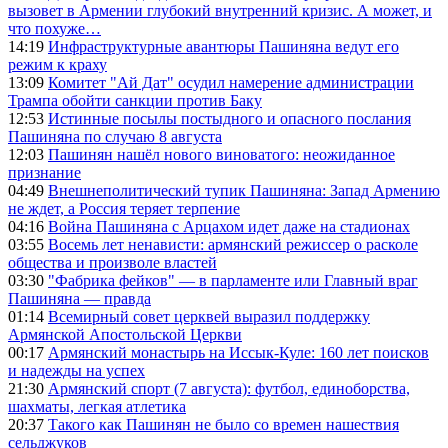
вызовет в Армении глубокий внутренний кризис. А может, и
что похуже…
14:19
Инфраструктурные авантюры Пашиняна ведут его
режим к краху
13:09
Комитет "Ай Дат" осудил намерение администрации
Трампа обойти санкции против Баку
12:53
Истинные посылы постыдного и опасного послания
Пашиняна по случаю 8 августа
12:03
Пашинян нашёл нового виноватого: неожиданное
признание
04:49
Внешнеполитический тупик Пашиняна: Запад Армению
не ждет, а Россия теряет терпение
04:16
Война Пашиняна с Арцахом идет даже на стадионах
03:55
Восемь лет ненависти: армянский режиссер о расколе
общества и произволе властей
03:30
"Фабрика фейков" — в парламенте или Главный враг
Пашиняна — правда
01:14
Всемирный совет церквей выразил поддержку
Армянской Апостольской Церкви
00:17
Армянский монастырь на Иссык-Куле: 160 лет поисков
и надежды на успех
21:30
Армянский спорт (7 августа): футбол, единоборства,
шахматы, легкая атлетика
20:37
Такого как Пашинян не было со времен нашествия
сельджуков