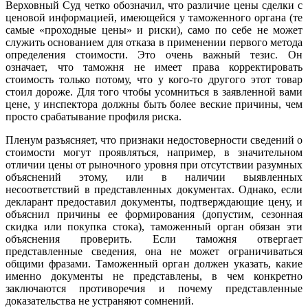
Верховный Суд четко обозначил, что различие цены сделки с
ценовой информацией, имеющейся у таможенного органа (те
самые «проходные цены» и риски), само по себе не может
служить основанием для отказа в применении первого метода
определения стоимости. Это очень важный тезис. Он
означает, что таможня не имеет права корректировать
стоимость только потому, что у кого-то другого этот товар
стоил дороже. Для того чтобы усомниться в заявленной вами
цене, у инспектора должны быть более веские причины, чем
просто срабатывание профиля риска.
Пленум разъясняет, что признаки недостоверности сведений о
стоимости могут проявляться, например, в значительном
отличии цены от рыночного уровня при отсутствии разумных
объяснений этому, или в наличии выявленных
несоответствий в представленных документах. Однако, если
декларант предоставил документы, подтверждающие цену, и
объяснил причины ее формирования (допустим, сезонная
скидка или покупка стока), таможенный орган обязан эти
объяснения проверить. Если таможня отвергает
представленные сведения, она не может ограничиваться
общими фразами. Таможенный орган должен указать, какие
именно документы не представлены, в чем конкретно
заключаются противоречия и почему представленные
доказательства не устраняют сомнений.