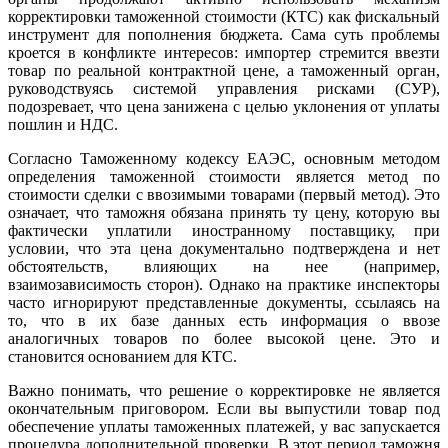
корректировки таможенной стоимости (КТС) как фискальный
инструмент для пополнения бюджета. Сама суть проблемы
кроется в конфликте интересов: импортер стремится ввезти
товар по реальной контрактной цене, а таможенный орган,
руководствуясь системой управления рисками (СУР),
подозревает, что цена занижена с целью уклонения от уплаты
пошлин и НДС.
Согласно Таможенному кодексу ЕАЭС, основным методом
определения таможенной стоимости является метод по
стоимости сделки с ввозимыми товарами (первый метод). Это
означает, что таможня обязана принять ту цену, которую вы
фактически уплатили иностранному поставщику, при
условии, что эта цена документально подтверждена и нет
обстоятельств, влияющих на нее (например,
взаимозависимость сторон). Однако на практике инспекторы
часто игнорируют представленные документы, ссылаясь на
то, что в их базе данных есть информация о ввозе
аналогичных товаров по более высокой цене. Это и
становится основанием для КТС.
Важно понимать, что решение о корректировке не является
окончательным приговором. Если вы выпустили товар под
обеспечение уплаты таможенных платежей, у вас запускается
процедура дополнительной проверки. В этот период таможня