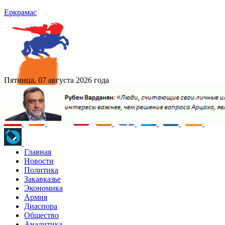
Еркрамас
Пятница, 07 августа 2026 года
Главная
Новости
Политика
Закавказье
Экономика
Армия
Диаспора
Общество
Аналитика