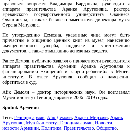
правовым вопросам Владимира Варданяна, руководителя
аппарата правительства Араика Арутюняна, ректора
Ереванского государственного университета Ованнеса
Ованнисяна, а также бывшего заместителя директора музея
Сурена Манукяна.
По утверждению Демояна, указанные лица могут быть
причастны к хищению ценных книг из музея, нанесению
имущественного ущерба, подделке и уничтожению
документов, а также отмыванию денежных средств.
Ранее Демоян публично заявлял о причастности руководителя
аппарата правительства Армении Араика Арутюняна к
финансированию «хищений и злоупотреблений» в Музее-
институте. В ответ Арутюнян сообщил о намерении
обратиться в суд.
Айк Демоян – доктор исторических наук. Он возглавлял
Музей-институт Геноцида армян в 2006–2019 годах.
Sputnik Армения
Теги:
Геноцид армян
,
Айк Демоян
,
Арарат Мирзоян
,
Араик
Арутюнян
,
Музей-институт Геноцида армян
,
Новости
,
новости Армении
,
Политика
,
Правительство
,
Общество
,