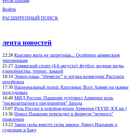
Регистрация
Войти
РАСШИРЕННЫЙ ПОИСК
лента новостей
22:28
Красиво жить не запретишь... Особенно армянским
чиновникам
21:27
Армянский спорт (4-6 августа): футбол, водные виды,
единоборства, теннис, хоккей
18:10
Энвер-паша, "Немесис" и логика возмездия: Расплата
неизбежна
17:30
Национальный позор: Католикос Всех Армян на скамье
подсудимых
16:40
МИД России: Пашинян уготовил Армении роль
"низкозатратного предприятия" Запада
15:07
Роль России в освобождении Армении (XVIII–XX вв.)
13:36
Никол Пашинян переходит к формуле "вечного"
правления
13:22
Закон силы вместо силы закона: Давид Ишханян о
судилище в Баку