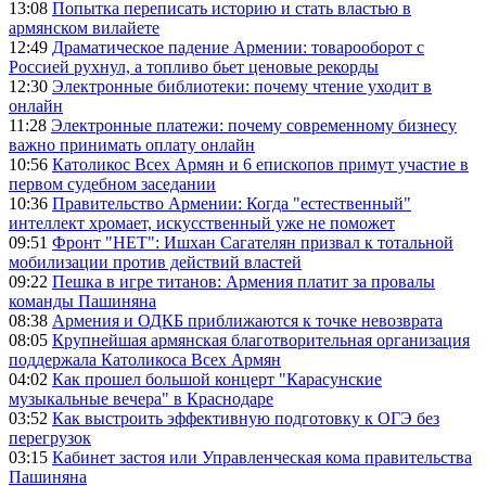
13:08
Попытка переписать историю и стать властью в
армянском вилайете
12:49
Драматическое падение Армении: товарооборот с
Россией рухнул, а топливо бьет ценовые рекорды
12:30
Электронные библиотеки: почему чтение уходит в
онлайн
11:28
Электронные платежи: почему современному бизнесу
важно принимать оплату онлайн
10:56
Католикос Всех Армян и 6 епископов примут участие в
первом судебном заседании
10:36
Правительство Армении: Когда "естественный"
интеллект хромает, искусственный уже не поможет
09:51
Фронт "НЕТ": Ишхан Сагателян призвал к тотальной
мобилизации против действий властей
09:22
Пешка в игре титанов: Армения платит за провалы
команды Пашиняна
08:38
Армения и ОДКБ приближаются к точке невозврата
08:05
Крупнейшая армянская благотворительная организация
поддержала Католикоса Всех Армян
04:02
Как прошел большой концерт "Карасунские
музыкальные вечера" в Краснодаре
03:52
Как выстроить эффективную подготовку к ОГЭ без
перегрузок
03:15
Кабинет застоя или Управленческая кома правительства
Пашиняна