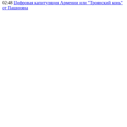
02:48
Цифровая капитуляция Армении или "Троянский конь"
от Пашиняна