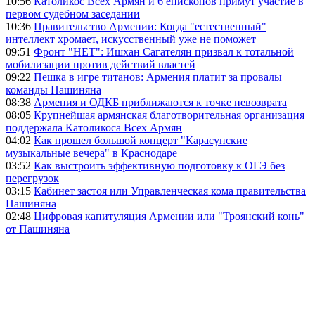
10:56
Католикос Всех Армян и 6 епископов примут участие в
первом судебном заседании
10:36
Правительство Армении: Когда "естественный"
интеллект хромает, искусственный уже не поможет
09:51
Фронт "НЕТ": Ишхан Сагателян призвал к тотальной
мобилизации против действий властей
09:22
Пешка в игре титанов: Армения платит за провалы
команды Пашиняна
08:38
Армения и ОДКБ приближаются к точке невозврата
08:05
Крупнейшая армянская благотворительная организация
поддержала Католикоса Всех Армян
04:02
Как прошел большой концерт "Карасунские
музыкальные вечера" в Краснодаре
03:52
Как выстроить эффективную подготовку к ОГЭ без
перегрузок
03:15
Кабинет застоя или Управленческая кома правительства
Пашиняна
02:48
Цифровая капитуляция Армении или "Троянский конь"
от Пашиняна