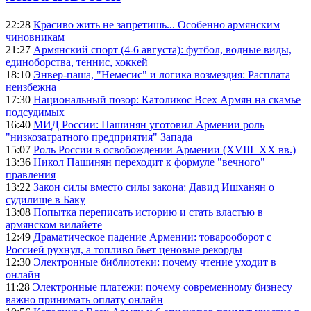
22:28
Красиво жить не запретишь... Особенно армянским
чиновникам
21:27
Армянский спорт (4-6 августа): футбол, водные виды,
единоборства, теннис, хоккей
18:10
Энвер-паша, "Немесис" и логика возмездия: Расплата
неизбежна
17:30
Национальный позор: Католикос Всех Армян на скамье
подсудимых
16:40
МИД России: Пашинян уготовил Армении роль
"низкозатратного предприятия" Запада
15:07
Роль России в освобождении Армении (XVIII–XX вв.)
13:36
Никол Пашинян переходит к формуле "вечного"
правления
13:22
Закон силы вместо силы закона: Давид Ишханян о
судилище в Баку
13:08
Попытка переписать историю и стать властью в
армянском вилайете
12:49
Драматическое падение Армении: товарооборот с
Россией рухнул, а топливо бьет ценовые рекорды
12:30
Электронные библиотеки: почему чтение уходит в
онлайн
11:28
Электронные платежи: почему современному бизнесу
важно принимать оплату онлайн