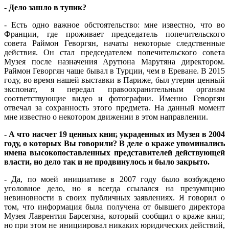
- Дело зашло в тупик?
- Есть одно важное обстоятельство: мне известно, что во
Франции, где проживает председатель попечительского
совета Раймон Геворгян, начаты некоторые следственные
действия. Он стал председателем попечительского совета
Музея после назначения Арутюна Марутяна директором.
Раймон Геворгян чаще бывал в Турции, чем в Ереване. В 2015
году, во время нашей выставки в Париже, был утерян ценный
экспонат, я передал правоохранительным органам
соответствующие видео и фотографии. Именно Геворгян
отвечал за сохранность этого предмета. На данный момент
мне известно о некотором движении в этом направлении.
- А что насчет 19 ценных книг, украденных из Музея в 2004
году, о которых Вы говорили? В деле о краже упоминались
имена высокопоставленных представителей действующей
власти, но дело так и не продвинулось и было закрыто.
- Да, по моей инициативе в 2007 году было возбуждено
уголовное дело, но я всегда ссылался на презумпцию
невиновности в своих публичных заявлениях. Я говорил о
том, что информация была получена от бывшего директора
Музея Лаврентия Барсегяна, который сообщил о краже книг,
но при этом не инициировал никаких юридических действий,