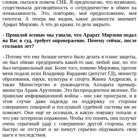
словам, пытался помочь СНБ. Я предполагаю, что возможно,
существовала договорённость о сотрудничестве в обмен на
ненаказанность. Это, повторяю, моё предположение, моя
гипотеза. А теперь мы видим, какие должности занимает
Арарат Мирзоян. А что до кражи, то дело закрыто.
- Прошлой осенью мы узнали, что Арарат Мирзоян подал
на Вас в суд, требует опровержение. Почему сейчас, после
стольких лет?
- Потому что ему больше нечего было делать в плане защиты,
он был обязан предпринять какой-то шаг, любой шаг, но это
был неправильный шаг. Более того, помимо Мирзояна, против
меня подали иски Владимир Варданян (депутат ГД), министр
образования, науки, культуры и спорта Жанна Андреасян, а
также Министерство и руководитель Аппарата премьер-
министра Араик Арутюнян. Это беспрецедентное явление. По
правилам информационной войны - они уже проиграли, и в
этом случае даже надежда на поддержку со стороны
совершенно покорной и послушной судебной системы им не
поможет. Они ещё не осознали, в какую ловушку попали и
что уже потерпели поражение. Чтобы это понять, они получат
очень серьёзный удар с совершенно другой стороны, если
быстро не отступят и не начнут серьёзно обдумывать свои
шаги и последствия.