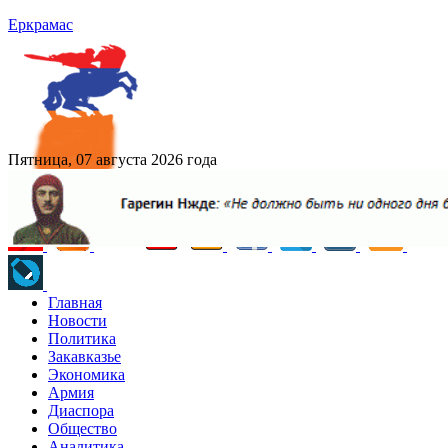
Еркрамас
Пятница, 07 августа 2026 года
Главная
Новости
Политика
Закавказье
Экономика
Армия
Диаспора
Общество
Аналитика