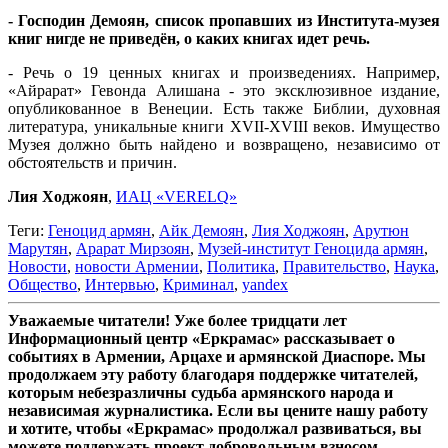
- Господин Демоян, список пропавших из Института-музея
книг нигде не приведён, о каких книгах идет речь.
- Речь о 19 ценных книгах и произведениях. Например,
«Айрарат» Гевонда Алишана - это эксклюзивное издание,
опубликованное в Венеции. Есть также Библии, духовная
литература, уникальные книги XVII-XVIII веков. Имущество
Музея должно быть найдено и возвращено, независимо от
обстоятельств и причин.
Лия Ходжоян
,
ИАЦ «VERELQ»
Теги:
Геноцид армян
,
Айк Демоян
,
Лия Ходжоян
,
Арутюн
Марутян
,
Арарат Мирзоян
,
Музей-институт Геноцида армян
,
Новости
,
новости Армении
,
Политика
,
Правительство
,
Наука
,
Общество
,
Интервью
,
Криминал
,
yandex
Уважаемые читатели! Уже более тридцати лет
Информационный центр «Еркрамас» рассказывает о
событиях в Армении, Арцахе и армянской Диаспоре. Мы
продолжаем эту работу благодаря поддержке читателей,
которым небезразличны судьба армянского народа и
независимая журналистика. Если вы цените нашу работу
и хотите, чтобы «Еркрамас» продолжал развиваться, вы
можете поддержать проект добровольным взносом.