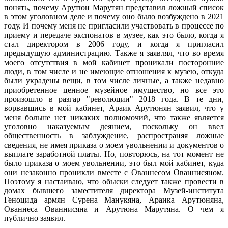
понять, почему Арутюн Марутян представил ложный список
в этом уголовном деле и почему оно было возбуждено в 2021
году. И почему меня не пригласили участвовать в процессе по
приему и передаче экспонатов в музее, как это было, когда я
стал директором в 2006 году, и когда я пригласил
предыдущую администрацию. Также я заявлял, что во время
моего отсутствия в мой кабинет проникали посторонние
люди, в том числе и не имеющие отношения к музею, откуда
были украдены вещи, в том числе личные, а также недавно
приобретенное ценное музейное имущество, но все это
произошло в разгар "революции" 2018 года. В те дни,
ворвавшись в мой кабинет, Араик Арутюнян заявил, что у
меня больше нет никаких полномочий, что также является
уголовно наказуемым деянием, поскольку он ввел
общественность в заблуждение, распространяя ложные
сведения, не имея приказа о моем увольнении и документов о
выплате заработной платы. Но, повторюсь, на тот момент не
было приказа о моем увольнении, это был мой кабинет, куда
они незаконно проникли вместе с Ованнесом Ованнисяном.
Поэтому я настаиваю, что обыски следует также провести в
домах бывшего заместителя директора Музей-института
Геноцида армян Сурена Манукяна, Араика Арутюняна,
Ованнеса Ованнисяна и Арутюна Марутяна. О чем я
публично заявил.