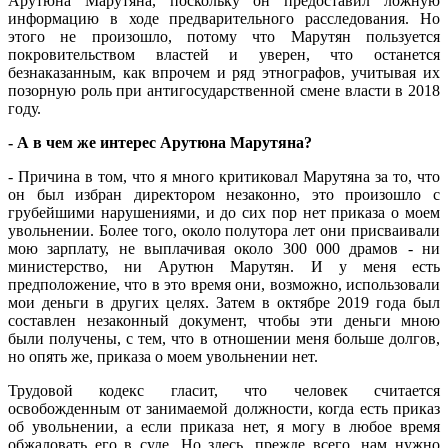
Арутюна Марутяна, поскольку он предоставил ложную
информацию в ходе предварительного расследования. Но
этого не произошло, потому что Марутян пользуется
покровительством властей и уверен, что останется
безнаказанным, как впрочем и ряд этнографов, учитывая их
позорную роль при антигосударственной смене власти в 2018
году.
- А в чем же интерес Арутюна Марутяна?
- Причина в том, что я много критиковал Марутяна за то, что
он был избран директором незаконно, это произошло с
грубейшими нарушениями, и до сих пор нет приказа о моем
увольнении. Более того, около полутора лет они присваивали
мою зарплату, не выплачивая около 300 000 драмов - ни
министерство, ни Арутюн Марутян. И у меня есть
предположение, что в это время они, возможно, использовали
мои деньги в других целях. Затем в октябре 2019 года был
составлен незаконный документ, чтобы эти деньги мною
были получены, с тем, что в отношении меня больше долгов,
но опять же, приказа о моем увольнении нет.
Трудовой кодекс гласит, что человек считается
освобожденным от занимаемой должности, когда есть приказ
об увольнении, а если приказа нет, я могу в любое время
обжаловать его в суде. Но здесь, прежде всего, нам нужно