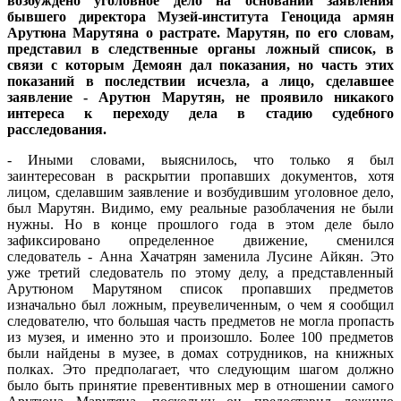
возбуждено уголовное дело на основании заявления
бывшего директора Музей-института Геноцида армян
Арутюна Марутяна о растрате. Марутян, по его словам,
представил в следственные органы ложный список, в
связи с которым Демоян дал показания, но часть этих
показаний в последствии исчезла, а лицо, сделавшее
заявление - Арутюн Марутян, не проявило никакого
интереса к переходу дела в стадию судебного
расследования.
- Иными словами, выяснилось, что только я был
заинтересован в раскрытии пропавших документов, хотя
лицом, сделавшим заявление и возбудившим уголовное дело,
был Марутян. Видимо, ему реальные разоблачения не были
нужны. Но в конце прошлого года в этом деле было
зафиксировано определенное движение, сменился
следователь - Анна Хачатрян заменила Лусине Айкян. Это
уже третий следователь по этому делу, а представленный
Арутюном Марутяном список пропавших предметов
изначально был ложным, преувеличенным, о чем я сообщил
следователю, что большая часть предметов не могла пропасть
из музея, и именно это и произошло. Более 100 предметов
были найдены в музее, в домах сотрудников, на книжных
полках. Это предполагает, что следующим шагом должно
было быть принятие превентивных мер в отношении самого