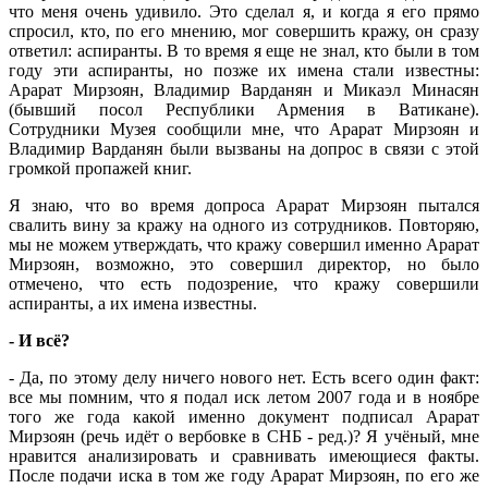
что меня очень удивило. Это сделал я, и когда я его прямо
спросил, кто, по его мнению, мог совершить кражу, он сразу
ответил: аспиранты. В то время я еще не знал, кто были в том
году эти аспиранты, но позже их имена стали известны:
Арарат Мирзоян, Владимир Варданян и Микаэл Минасян
(бывший посол Республики Армения в Ватикане).
Сотрудники Музея сообщили мне, что Арарат Мирзоян и
Владимир Варданян были вызваны на допрос в связи с этой
громкой пропажей книг.
Я знаю, что во время допроса Арарат Мирзоян пытался
свалить вину за кражу на одного из сотрудников. Повторяю,
мы не можем утверждать, что кражу совершил именно Арарат
Мирзоян, возможно, это совершил директор, но было
отмечено, что есть подозрение, что кражу совершили
аспиранты, а их имена известны.
- И всё?
- Да, по этому делу ничего нового нет. Есть всего один факт:
все мы помним, что я подал иск летом 2007 года и в ноябре
того же года какой именно документ подписал Арарат
Мирзоян (речь идёт о вербовке в СНБ - ред.)? Я учёный, мне
нравится анализировать и сравнивать имеющиеся факты.
После подачи иска в том же году Арарат Мирзоян, по его же