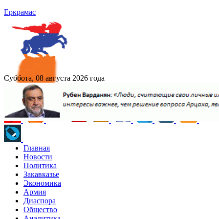
Еркрамас
Суббота, 08 августа 2026 года
Главная
Новости
Политика
Закавказье
Экономика
Армия
Диаспора
Общество
Аналитика