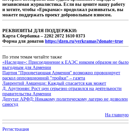
независимая журналистика. Если вы цените нашу работу
и хотите, чтобы «Еркрамас» продолжал развиваться, вы
можете поддержать проект добровольным взносом.
РЕКВИЗИТЫ ДЛЯ ПОДДЕРЖКИ:
Карта Сбербанка – 2202 2072 1610 0373
Форма для донатов
https://dzen.ru/yerkramas?donate=true
По этим темам читайте также
«Наследие»: Присоединение к ЕАЭС никоим образом не было
выгодным для Армении
Партия "Процветающая Армения" возможно провоцирует
раскол оппозиционной "тройки" – газета
Лаврентий Амшенци: Каждый спасается как может
Д. Арутюнян: Рост цен серьезно отразился на деятельности
правительства Армении
Депутат АРФД: Никакому политическому лагерю не дозволен
самосуд
На главную
Регистрация