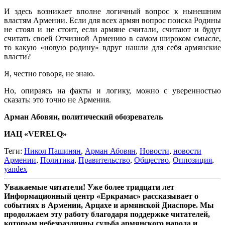
И здесь возникает вполне логичный вопрос к нынешним
властям Армении. Если для всех армян вопрос поиска Родины
не стоял и не стоит, если армяне считали, считают и будут
считать своей Отчизной Армению в самом широком смысле,
то какую «новую родину» вдруг нашли для себя армянские
власти?
Я, честно говоря, не знаю.
Но, опираясь на факты и логику, можно с уверенностью
сказать: это точно не Армения.
Арман Абовян, политический обозреватель
ИАЦ «VERELQ»
Теги:
Никол Пашинян
,
Арман Абовян
,
Новости
,
новости
Армении
,
Политика
,
Правительство
,
Общество
,
Оппозиция
,
yandex
Уважаемые читатели! Уже более тридцати лет
Информационный центр «Еркрамас» рассказывает о
событиях в Армении, Арцахе и армянской Диаспоре. Мы
продолжаем эту работу благодаря поддержке читателей,
которым небезразличны судьба армянского народа и