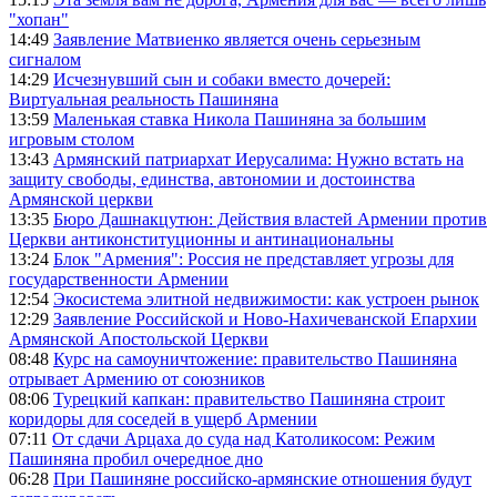
"хопан"
14:49
Заявление Матвиенко является очень серьезным
сигналом
14:29
Исчезнувший сын и собаки вместо дочерей:
Виртуальная реальность Пашиняна
13:59
Маленькая ставка Никола Пашиняна за большим
игровым столом
13:43
Армянский патриархат Иерусалима: Нужно встать на
защиту свободы, единства, автономии и достоинства
Армянской церкви
13:35
Бюро Дашнакцутюн: Действия властей Армении против
Церкви антиконституционны и антинациональны
13:24
Блок "Армения": Россия не представляет угрозы для
государственности Армении
12:54
Экосистема элитной недвижимости: как устроен рынок
12:29
Заявление Российской и Ново-Нахичеванской Епархии
Армянской Апостольской Церкви
08:48
Курс на самоуничтожение: правительство Пашиняна
отрывает Армению от союзников
08:06
Турецкий капкан: правительство Пашиняна строит
коридоры для соседей в ущерб Армении
07:11
От сдачи Арцаха до суда над Католикосом: Режим
Пашиняна пробил очередное дно
06:28
При Пашиняне российско-армянские отношения будут