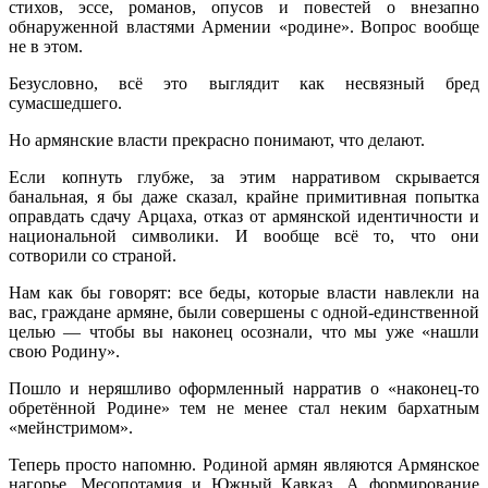
стихов, эссе, романов, опусов и повестей о внезапно
обнаруженной властями Армении «родине». Вопрос вообще
не в этом.
Безусловно, всё это выглядит как несвязный бред
сумасшедшего.
Но армянские власти прекрасно понимают, что делают.
Если копнуть глубже, за этим нарративом скрывается
банальная, я бы даже сказал, крайне примитивная попытка
оправдать сдачу Арцаха, отказ от армянской идентичности и
национальной символики. И вообще всё то, что они
сотворили со страной.
Нам как бы говорят: все беды, которые власти навлекли на
вас, граждане армяне, были совершены с одной-единственной
целью — чтобы вы наконец осознали, что мы уже «нашли
свою Родину».
Пошло и неряшливо оформленный нарратив о «наконец-то
обретённой Родине» тем не менее стал неким бархатным
«мейнстримом».
Теперь просто напомню. Родиной армян являются Армянское
нагорье, Месопотамия и Южный Кавказ. А формирование