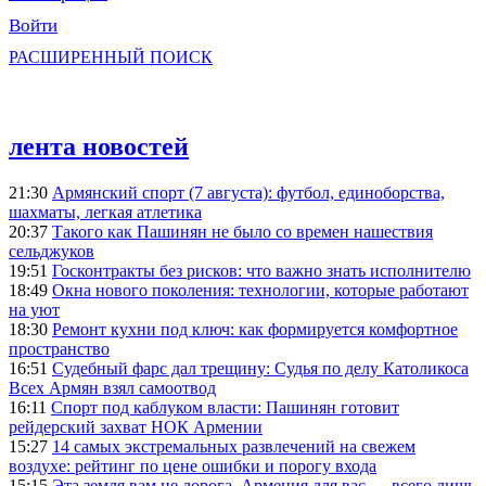
Войти
РАСШИРЕННЫЙ ПОИСК
лента новостей
21:30
Армянский спорт (7 августа): футбол, единоборства,
шахматы, легкая атлетика
20:37
Такого как Пашинян не было со времен нашествия
сельджуков
19:51
Госконтракты без рисков: что важно знать исполнителю
18:49
Окна нового поколения: технологии, которые работают
на уют
18:30
Ремонт кухни под ключ: как формируется комфортное
пространство
16:51
Судебный фарс дал трещину: Судья по делу Католикоса
Всех Армян взял самоотвод
16:11
Спорт под каблуком власти: Пашинян готовит
рейдерский захват НОК Армении
15:27
14 самых экстремальных развлечений на свежем
воздухе: рейтинг по цене ошибки и порогу входа
15:15
Эта земля вам не дорога, Армения для вас — всего лишь