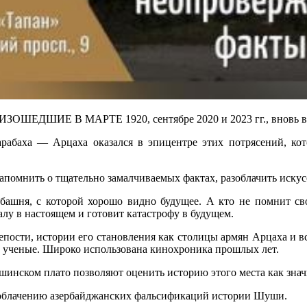
Е В МАРТЕ 1920, сентябре 2020 и 2023 гг., вновь воскр
абаха — Арцаха оказался в эпицентре этих потрясений, кото
апомнить о тщательно замалчиваемых фактах, разоблачить иск
башня, с которой хорошо видно будущее. А кто не помнит св
лу в настоящем и готовит катастрофу в будущем.
репости, истории его становления как столицы армян Арцаха и 
е ученые. Широко использована кинохроника прошлых лет.
инском плато позволяют оценить историю этого места как знач
зоблачению азербайджанских фальсификаций истории Шуши.