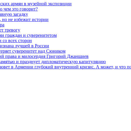
нских армян в музейной экспозиции
о чем это говорит?
авную загадку
 но не избежит истории
ра
ет тревогу
ми граждан и суверенитетом
 со всех сторон
ризнана лучшей в России
теряет суверенитет над Сюником
ений права и милосердия Григорий Джаншиев
 памятью и празднует дипломатическую капитуляцию
овет в Армении глубокий внутренний кризис. А может, и что 