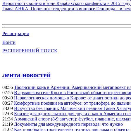
Вероятность войны в зоне Карабахского конфликта в 2015 году
Глава АНКА: Порочные тенденции в вопросе Геноцида – в чем
Регистрация
Войти
РАСШИРЕННЫЙ ПОИСК
лента новостей
08:56
Троянский конь в Армении: Американский мегапроект ил
07:55
В армянском селе Крым в Ростовской области отреставр
00:49
Наркологическая помощь в Кирове: от диагностики до р
00:27
Комфортные поездки на автобусе: от трансфера до дальн
23:09
Искусство без границ: Магический реализм Гаянэ Хачату
22:08
Кризис для одних, льготы для других: как в Армении гос
21:34
Армянский спорт (8-9 августа): футбол, плавание, шахмат
21:19
Документы для международного перевода: что нужно
21:02
Как подобрать строительную технику для дома и объекта