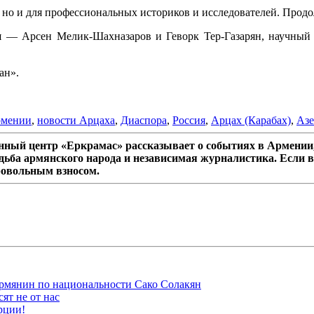
, но и для профессиональных историков и исследователей. Прод
ия — Арсен Мелик-Шахназаров и Геворк Тер-Газарян, научный 
ан».
рмении
,
новости Арцаха
,
Диаспора
,
Россия
,
Арцах (Карабах)
,
Аз
ный центр «Еркрамас» рассказывает о событиях в Армении,
дьба армянского народа и независимая журналистика. Если в
ровольным взносом.
рмянин по национальности Сако Солакян
ят не от нас
рции!