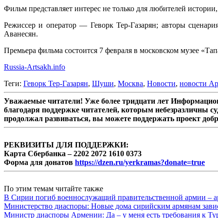
Фильм представляет интерес не только для любителей истории
Режиссер и оператор — Геворк Тер-Газарян; авторы сценар
Аванесян.
Премьера фильма состоится 7 февраля в московском музее «Тап
Russia-Artsakh.info
Теги:
Геворк Тер-Газарян
,
Шуши
,
Москва
,
Новости
,
новости А
Уважаемые читатели! Уже более тридцати лет Информацион
благодаря поддержке читателей, которым небезразличны су
продолжал развиваться, вы можете поддержать проект доб
РЕКВИЗИТЫ ДЛЯ ПОДДЕРЖКИ:
Карта Сбербанка – 2202 2072 1610 0373
Форма для донатов
https://dzen.ru/yerkramas?donate=true
По этим темам читайте также
В Сирии погиб военнослужащий правительственной армии – а
Министерство диаспоры: Новые дома сирийским армянам завис
Министр диаспоры Армении: Да – у меня есть требования к Ту