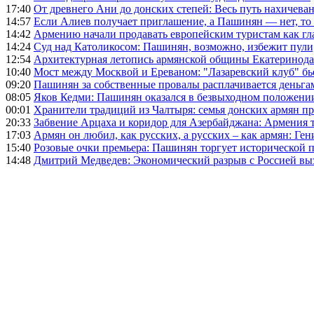
17:40
От древнего Ани до донских степей: Весь путь нахичева
14:57
Если Алиев получает приглашение, а Пашинян — нет, то 
14:42
Армению начали продавать европейским туристам как гл
14:24
Суд над Католикосом: Пашинян, возможно, избежит пули,
12:54
Архитектурная летопись армянской общины Екатеринода
10:40
Мост между Москвой и Ереваном: "Лазаревский клуб" бь
09:20
Пашинян за собственные провалы расплачивается деньга
08:05
Яков Кедми: Пашинян оказался в безвыходном положении
00:01
Хранители традиций из Чалтыря: семья донских армян п
20:33
Забвение Арцаха и коридор для Азербайджана: Армения 
17:03
Армян он любил, как русских, а русских – как армян: Г
15:40
Розовые очки премьера: Пашинян торгует исторической
14:48
Дмитрий Медведев: Экономический разрыв с Россией выз