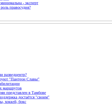
 минимальна - эксперт
 роль правосудия?
и разведцентр?
ируют "Пантеон Славы"
еабилитации
их маршрутов
рян представлен в Тамбове
поддержка достаётся "своим"
ы, хоккей, бокс