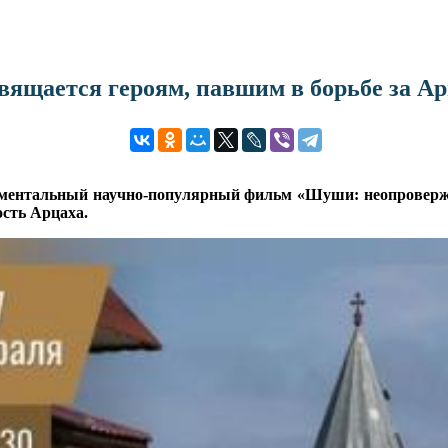
щается героям, павшим в борьбе за Ар
ументальный научно-популярный фильм «Шуши: неопровержи
сть Арцаха.