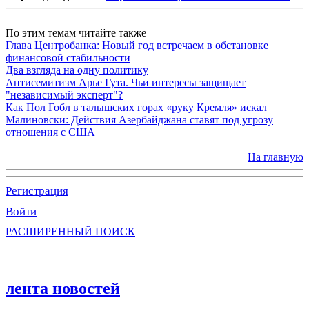
По этим темам читайте также
Глава Центробанка: Новый год встречаем в обстановке
финансовой стабильности
Два взгляда на одну политику
Антисемитизм Арье Гута. Чьи интересы защищает
"независимый эксперт"?
Как Пол Гобл в талышских горах «руку Кремля» искал
Малиновски: Действия Азербайджана ставят под угрозу
отношения с США
На главную
Регистрация
Войти
РАСШИРЕННЫЙ ПОИСК
лента новостей