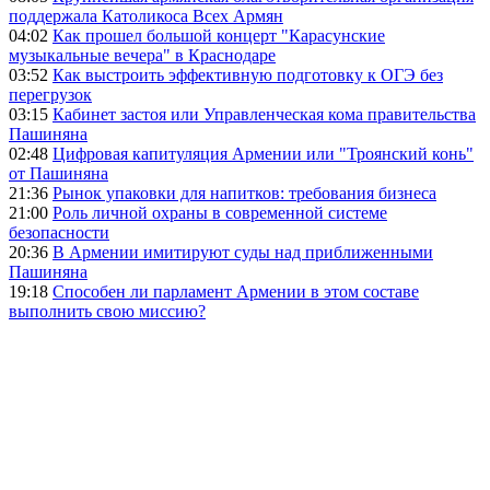
поддержала Католикоса Всех Армян
04:02
Как прошел большой концерт "Карасунские
музыкальные вечера" в Краснодаре
03:52
Как выстроить эффективную подготовку к ОГЭ без
перегрузок
03:15
Кабинет застоя или Управленческая кома правительства
Пашиняна
02:48
Цифровая капитуляция Армении или "Троянский конь"
от Пашиняна
21:36
Рынок упаковки для напитков: требования бизнеса
21:00
Роль личной охраны в современной системе
безопасности
20:36
В Армении имитируют суды над приближенными
Пашиняна
19:18
Способен ли парламент Армении в этом составе
выполнить свою миссию?