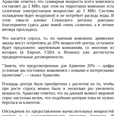
Аракелян отметил, что суммарная мощность всего комплекса
составляет до 2 МВт, при этом на территории компании есть
солнечная электростанция мощностью до 5 МВт. Система
охлаждения будет воздушной и не потребует расхода воды. В
этом смысле климат Севанского региона довольно
благоприятен (здесь даже зимой очень солнечно, а в летние
месяцы прохладно).
Что касается спроса, то, по оценкам компании, армянские
заказы могут потреблять до 20% мощностей центра, остальное
будет предложено зарубежным компаниям, со многими из
которых (в Европе, США и Японии) уже достигнуты
предварительные договоренности.
"Замечу, что предусмотренные для Армении 20% — цифра
условная: мы постоянно знакомимся с новыми и интересными
проектами", — сказал Аракелян.
Площадь центра была приобретена с расчетом на то, чтобы
при росте спроса можно было в несколько раз увеличить
мощности. Аракелян отметил, что на данный момент мировой
спрос настолько велик, что подобным центрам пока не нужно
бороться за клиентов.
Обсуждения по предоставлению вычислительных мощностей
ведутся и с государственными органами Армении. В