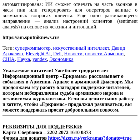
автоматизирована: ИИ сможет отвечать на часть звонков в
часы пик или генерировать для операторов данные о
возможных вопросах клиента. Еще одно развивающееся
направление — анализ настроений клиентов (sentiment
analysis) на основе их лексики и интонаций.
https://am.sputniknews.ru/
Теги:
суперкомпьютер
,
искусственный интеллект
,
Давид
Аракелян
,
Eleveight AI
,
Dell
,
Новости
,
новости Армении
,
США
,
Наука
,
yandex
,
Экономика
Уважаемые читатели! Уже более тридцати лет
Информационный центр «Еркрамас» рассказывает о
событиях в Армении, Арцахе и армянской Диаспоре. Мы
продолжаем эту работу благодаря поддержке читателей,
которым небезразличны судьба армянского народа и
независимая журналистика. Если вы цените нашу работу
и хотите, чтобы «Еркрамас» продолжал развиваться, вы
можете поддержать проект добровольным взносом.
РЕКВИЗИТЫ ДЛЯ ПОДДЕРЖКИ:
Карта Сбербанка – 2202 2072 1610 0373
Форма для донатов
https://dzen.ru/yerkramas?donate=true