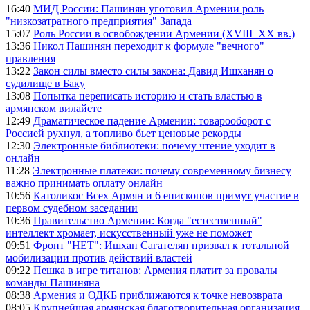
16:40
МИД России: Пашинян уготовил Армении роль
"низкозатратного предприятия" Запада
15:07
Роль России в освобождении Армении (XVIII–XX вв.)
13:36
Никол Пашинян переходит к формуле "вечного"
правления
13:22
Закон силы вместо силы закона: Давид Ишханян о
судилище в Баку
13:08
Попытка переписать историю и стать властью в
армянском вилайете
12:49
Драматическое падение Армении: товарооборот с
Россией рухнул, а топливо бьет ценовые рекорды
12:30
Электронные библиотеки: почему чтение уходит в
онлайн
11:28
Электронные платежи: почему современному бизнесу
важно принимать оплату онлайн
10:56
Католикос Всех Армян и 6 епископов примут участие в
первом судебном заседании
10:36
Правительство Армении: Когда "естественный"
интеллект хромает, искусственный уже не поможет
09:51
Фронт "НЕТ": Ишхан Сагателян призвал к тотальной
мобилизации против действий властей
09:22
Пешка в игре титанов: Армения платит за провалы
команды Пашиняна
08:38
Армения и ОДКБ приближаются к точке невозврата
08:05
Крупнейшая армянская благотворительная организация