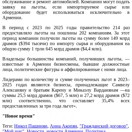
обслуживание и ремонт автомобилей. Компании могут подать
заявку на льготы, если импортируемое сырье или
оборудование будет использоваться исключительно в
Армении.
В период с 2023 по 2025 годы правительство 214 раз
предоставляло льготы на пошлины 202 компаниям. За этот
период компании получили льготы на сумму более 149 млрд
драмов ($394 тысячи) по импорту сырья и оборудования на
общую сумму 1 трлн 645 млрд драмов ($4,4 млн).
Владельцы большинства компаний, получивших льготы, —
известные в Армении бизнесмены, бывшие должностные
лица, политические фигуры и аффилированные с ними лица.
Лидерами по количеству и сумме полученных льгот в 2023–
2025 годах являются бизнесы, принадлежащие Самвелу
Алексaняну и братьям Карену и Микаэлу Варданянам —на
суммы 25,5 млрд драмов ($67, 5 млн) и 27,2 млрд драмов ($72
млн) соответственно, что составляет 35,4% всех
предоставленных за три года льгот».
"Новое время"
Теги:
Никол Пашинян
,
Анна Акопян
,
"Гражданский договор"
,
"Мой шаг"
,
Новости
,
новости Армении
,
Политика
,