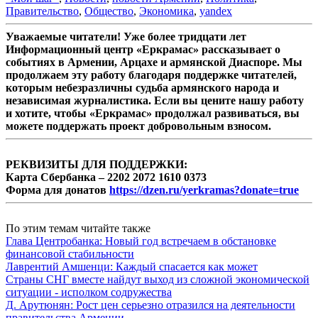
Правительство
,
Общество
,
Экономика
,
yandex
Уважаемые читатели! Уже более тридцати лет
Информационный центр «Еркрамас» рассказывает о
событиях в Армении, Арцахе и армянской Диаспоре. Мы
продолжаем эту работу благодаря поддержке читателей,
которым небезразличны судьба армянского народа и
независимая журналистика. Если вы цените нашу работу
и хотите, чтобы «Еркрамас» продолжал развиваться, вы
можете поддержать проект добровольным взносом.
РЕКВИЗИТЫ ДЛЯ ПОДДЕРЖКИ:
Карта Сбербанка – 2202 2072 1610 0373
Форма для донатов
https://dzen.ru/yerkramas?donate=true
По этим темам читайте также
Глава Центробанка: Новый год встречаем в обстановке
финансовой стабильности
Лаврентий Амшенци: Каждый спасается как может
Страны СНГ вместе найдут выход из сложной экономической
ситуации - исполком содружества
Д. Арутюнян: Рост цен серьезно отразился на деятельности
правительства Армении