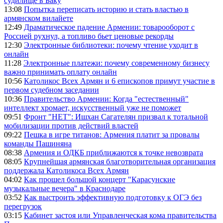
судилище в Баку
13:08
Попытка переписать историю и стать властью в
армянском вилайете
12:49
Драматическое падение Армении: товарооборот с
Россией рухнул, а топливо бьет ценовые рекорды
12:30
Электронные библиотеки: почему чтение уходит в
онлайн
11:28
Электронные платежи: почему современному бизнесу
важно принимать оплату онлайн
10:56
Католикос Всех Армян и 6 епископов примут участие в
первом судебном заседании
10:36
Правительство Армении: Когда "естественный"
интеллект хромает, искусственный уже не поможет
09:51
Фронт "НЕТ": Ишхан Сагателян призвал к тотальной
мобилизации против действий властей
09:22
Пешка в игре титанов: Армения платит за провалы
команды Пашиняна
08:38
Армения и ОДКБ приближаются к точке невозврата
08:05
Крупнейшая армянская благотворительная организация
поддержала Католикоса Всех Армян
04:02
Как прошел большой концерт "Карасунские
музыкальные вечера" в Краснодаре
03:52
Как выстроить эффективную подготовку к ОГЭ без
перегрузок
03:15
Кабинет застоя или Управленческая кома правительства