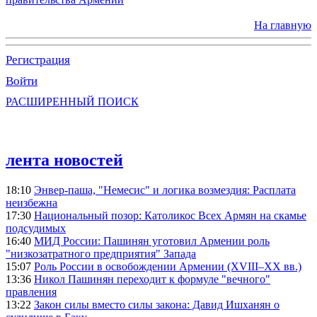
На главную
Регистрация
Войти
РАСШИРЕННЫЙ ПОИСК
лента новостей
18:10
Энвер-паша, "Немесис" и логика возмездия: Расплата
неизбежна
17:30
Национальный позор: Католикос Всех Армян на скамье
подсудимых
16:40
МИД России: Пашинян уготовил Армении роль
"низкозатратного предприятия" Запада
15:07
Роль России в освобождении Армении (XVIII–XX вв.)
13:36
Никол Пашинян переходит к формуле "вечного"
правления
13:22
Закон силы вместо силы закона: Давид Ишханян о