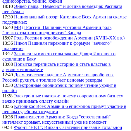
единоборства, теннис, хоккей
18:10
Энвер-паша, "Немесис" и логика возмездия: Расплата
неизбежна
17:30
Национальный позор: Католикос Всех Армян на скамье
подсудимых
16:40
МИД России: Пашинян уготовил Армении роль
"низкозатратного предприятия" Запада
15:07
Роль России в освобождении Армении (XVIII–XX вв.)
13:36
Никол Пашинян переходит к формуле "вечного"
правления
13:22
Закон силы вместо силы закона: Давид Ишханян о
судилище в Баку
13:08
Попытка переписать историю и стать властью в
армянском вилайете
12:49
Драматическое падение Армении: товарооборот с
Россией рухнул, а топливо бьет ценовые рекорды
12:30
Электронные библиотеки: почему чтение уходит в
онлайн
11:28
Электронные платежи: почему современному бизнесу
важно принимать оплату онлайн
10:56
Католикос Всех Армян и 6 епископов примут участие в
первом судебном заседании
10:36
Правительство Армении: Когда "естественный"
интеллект хромает, искусственный уже не поможет
09:51
Фронт "НЕТ": Ишхан Сагателян призвал к тотальной