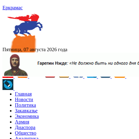
Еркрамас
Пятница, 07 августа 2026 года
Главная
Новости
Политика
Закавказье
Экономика
Армия
Диаспора
Общество
Аналитика