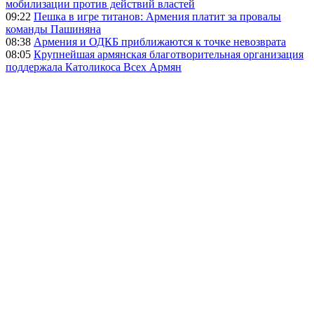
мобилизации против действий властей
09:22
Пешка в игре титанов: Армения платит за провалы
команды Пашиняна
08:38
Армения и ОДКБ приближаются к точке невозврата
08:05
Крупнейшая армянская благотворительная организация
поддержала Католикоса Всех Армян