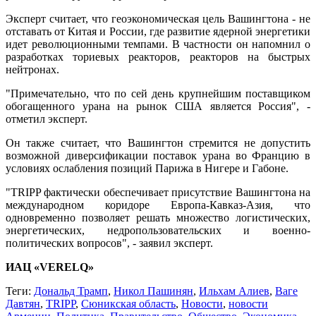
Эксперт считает, что геоэкономическая цель Вашингтона - не
отставать от Китая и России, где развитие ядерной энергетики
идет революционными темпами. В частности он напомнил о
разработках ториевых реакторов, реакторов на быстрых
нейтронах.
"Примечательно, что по сей день крупнейшим поставщиком
обогащенного урана на рынок США является Россия", -
отметил эксперт.
Он также считает, что Вашингтон стремится не допустить
возможной диверсификации поставок урана во Францию в
условиях ослабления позиций Парижа в Нигере и Габоне.
"TRIPP фактически обеспечивает присутствие Вашингтона на
международном коридоре Европа-Кавказ-Азия, что
одновременно позволяет решать множество логистических,
энергетических, недропользовательских и военно-
политических вопросов", - заявил эксперт.
ИАЦ «VERELQ»
Теги:
Дональд Трамп
,
Никол Пашинян
,
Ильхам Алиев
,
Ваге
Давтян
,
TRIPP
,
Сюникская область
,
Новости
,
новости