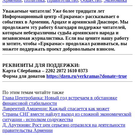
Армении
,
Политика
,
Правительство
,
Общество
,
Экономика
Уважаемые читатели! Уже более тридцати лет
Информационный центр «Еркрамас» рассказывает о
событиях в Армении, Арцахе и армянской Диаспоре. Мы
продолжаем эту работу благодаря поддержке читателей,
которым небезразличны судьба армянского народа и
независимая журналистика. Если вы цените нашу работу
и хотите, чтобы «Еркрамас» продолжал развиваться, вы
можете поддержать проект добровольным взносом.
РЕКВИЗИТЫ ДЛЯ ПОДДЕРЖКИ:
Карта Сбербанка – 2202 2072 1610 0373
Форма для донатов
https://dzen.ru/yerkramas?donate=true
По этим темам читайте также
Глава Центробанка: Новый год встречаем в обстановке
финансовой стабильности
Лаврентий Амшенци: Каждый спасается как может
Страны СНГ вместе найдут выход из сложной экономической
ситуации - исполком содружества
Д. Арутюнян: Рост цен серьезно отразился на деятельности
правительства Армении