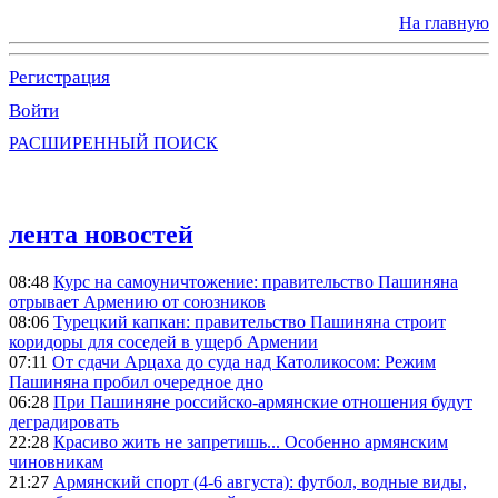
На главную
Регистрация
Войти
РАСШИРЕННЫЙ ПОИСК
лента новостей
08:48
Курс на самоуничтожение: правительство Пашиняна
отрывает Армению от союзников
08:06
Турецкий капкан: правительство Пашиняна строит
коридоры для соседей в ущерб Армении
07:11
От сдачи Арцаха до суда над Католикосом: Режим
Пашиняна пробил очередное дно
06:28
При Пашиняне российско-армянские отношения будут
деградировать
22:28
Красиво жить не запретишь... Особенно армянским
чиновникам
21:27
Армянский спорт (4-6 августа): футбол, водные виды,