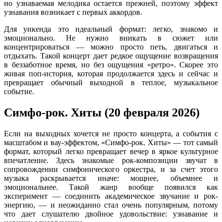
но узнаваемая мелодика остается прежней, поэтому эффект
узнавания возникает с первых аккордов.
Для уикенда это идеальный формат: легко, знакомо и
эмоционально. Не нужно вникать в сюжет или
концентрироваться — можно просто петь, двигаться и
отдыхать. Такой концерт дает редкое ощущение возвращения
в беззаботное время, но без ощущения «ретро». Скорее это
живая поп-история, которая продолжается здесь и сейчас и
превращает обычный выходной в теплое, музыкальное
событие.
Симфо-рок. Хиты (20 февраля 2026)
Если на выходных хочется не просто концерта, а события с
масштабом и вау-эффектом, «Симфо-рок. Хиты» — тот самый
формат, который легко превращает вечер в яркое культурное
впечатление. Здесь знакомые рок-композиции звучат в
сопровождении симфонического оркестра, и за счет этого
музыка раскрывается иначе: мощнее, объемнее и
эмоциональнее. Такой жанр вообще появился как
эксперимент — соединить академическое звучание и рок-
энергию, — и неожиданно стал очень популярным, потому
что дает слушателю двойное удовольствие: узнавание и