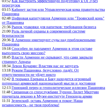
03:52
Как выстроить эффективную подготовку к ОГЭ без
перегрузок
03:15
Кабинет застоя или Управленческая кома правительства
Пашиняна
02:48
Цифровая капитуляция Армении или "Троянский конь"
от Пашиняна
21:36
Рынок упаковки для напитков: требования бизнеса
21:00
Роль личной охраны в современной системе
безопасности
20:36
В Армении имитируют суды над приближенными
Пашиняна
19:18
Способен ли парламент Армении в этом составе
выполнить свою миссию?
18:45
Власти Армении не скрывают, что сами закрыли
страницу Арцаха
18:34
Левон Кочарян: Властям нас не запугать
13:18
Режим Пашиняна, безусловно, падёт. От
ответственности не уйдет никто
12:42
В тюрьмах Еревана и Баку находится огромный
потенциал армянской национальной мысли и достояния
12:13
Гниющий перец и геополитические иллюзии Пашиняна
11:48
Связанная со спецслужбами Турции Лилит Мкртчян
прочитала лекцию в Музее-институте Геноцида армян
11:31
Зеленский, оставь Армению в покое: Наша
независимость - не твоя проблема!