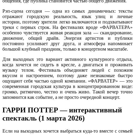
общения, где публика становится частью общего движения.
Рэп-сцена сегодня — одна из самых динамичных: тексты
отражают городскую реальность, язык улиц и личные
истории, поэтому зрители легко включаются и подхватывают
треки с первых строк. На фестивалях вроде «ФАРВАТЕРА»
особенно чувствуется живая реакция зала — скандирование,
движение, общий драйв. Энергия артистов и публики
постоянно усиливает друг друга, и атмосфера напоминает
большой клубный праздник, только в концертном масштабе.
Для выходных это вариант активного культурного отдыха,
когда хочется не сидеть в кресле, а двигаться и проживать
музыку телом. Фестиваль объединяет людей с похожим
вкусом и настроением, поэтому даже незнакомые быстро
ощущают себя частью одной компании. «ФАРВАТЕР» — это
современная городская культура в концентрированном виде:
громко, ритмично, честно и очень живо. Такой вечер точно
запомнится как событие, а не просто очередной концерт.
ГАРРИ ПОТТЕР — интерактивный
спектакль (1 марта 2026)
Если на выходных хочется выбраться куда-то вместе с семьей