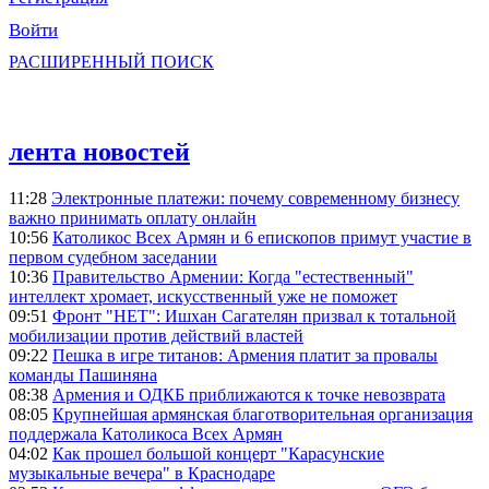
Войти
РАСШИРЕННЫЙ ПОИСК
лента новостей
11:28
Электронные платежи: почему современному бизнесу
важно принимать оплату онлайн
10:56
Католикос Всех Армян и 6 епископов примут участие в
первом судебном заседании
10:36
Правительство Армении: Когда "естественный"
интеллект хромает, искусственный уже не поможет
09:51
Фронт "НЕТ": Ишхан Сагателян призвал к тотальной
мобилизации против действий властей
09:22
Пешка в игре титанов: Армения платит за провалы
команды Пашиняна
08:38
Армения и ОДКБ приближаются к точке невозврата
08:05
Крупнейшая армянская благотворительная организация
поддержала Католикоса Всех Армян
04:02
Как прошел большой концерт "Карасунские
музыкальные вечера" в Краснодаре