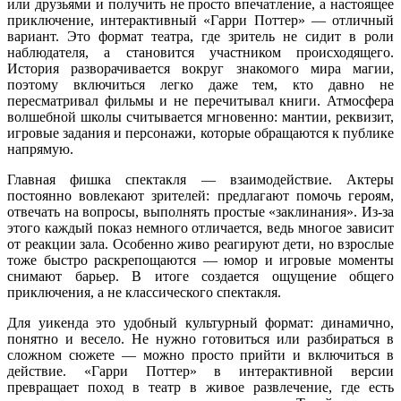
или друзьями и получить не просто впечатление, а настоящее
приключение, интерактивный «Гарри Поттер» — отличный
вариант. Это формат театра, где зритель не сидит в роли
наблюдателя, а становится участником происходящего.
История разворачивается вокруг знакомого мира магии,
поэтому включиться легко даже тем, кто давно не
пересматривал фильмы и не перечитывал книги. Атмосфера
волшебной школы считывается мгновенно: мантии, реквизит,
игровые задания и персонажи, которые обращаются к публике
напрямую.
Главная фишка спектакля — взаимодействие. Актеры
постоянно вовлекают зрителей: предлагают помочь героям,
отвечать на вопросы, выполнять простые «заклинания». Из-за
этого каждый показ немного отличается, ведь многое зависит
от реакции зала. Особенно живо реагируют дети, но взрослые
тоже быстро раскрепощаются — юмор и игровые моменты
снимают барьер. В итоге создается ощущение общего
приключения, а не классического спектакля.
Для уикенда это удобный культурный формат: динамично,
понятно и весело. Не нужно готовиться или разбираться в
сложном сюжете — можно просто прийти и включиться в
действие. «Гарри Поттер» в интерактивной версии
превращает поход в театр в живое развлечение, где есть