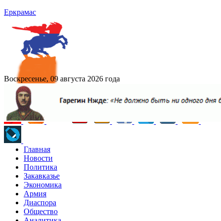
Еркрамас
Воскресенье, 09 августа 2026 года
Главная
Новости
Политика
Закавказье
Экономика
Армия
Диаспора
Общество
Аналитика