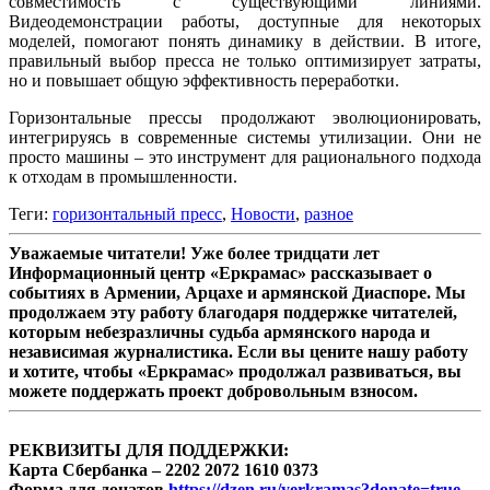
совместимость с существующими линиями.
Видеодемонстрации работы, доступные для некоторых
моделей, помогают понять динамику в действии. В итоге,
правильный выбор пресса не только оптимизирует затраты,
но и повышает общую эффективность переработки.
Горизонтальные прессы продолжают эволюционировать,
интегрируясь в современные системы утилизации. Они не
просто машины – это инструмент для рационального подхода
к отходам в промышленности.
Теги:
горизонтальный пресс
,
Новости
,
разное
Уважаемые читатели! Уже более тридцати лет
Информационный центр «Еркрамас» рассказывает о
событиях в Армении, Арцахе и армянской Диаспоре. Мы
продолжаем эту работу благодаря поддержке читателей,
которым небезразличны судьба армянского народа и
независимая журналистика. Если вы цените нашу работу
и хотите, чтобы «Еркрамас» продолжал развиваться, вы
можете поддержать проект добровольным взносом.
РЕКВИЗИТЫ ДЛЯ ПОДДЕРЖКИ:
Карта Сбербанка – 2202 2072 1610 0373
Форма для донатов
https://dzen.ru/yerkramas?donate=true