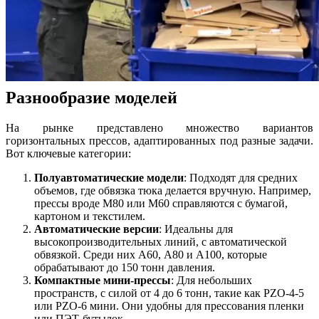
Разнообразие моделей
На рынке представлено множество вариантов
горизонтальных прессов, адаптированных под разные задачи.
Вот ключевые категории:
Полуавтоматические модели
: Подходят для средних
объемов, где обвязка тюка делается вручную. Например,
прессы вроде М80 или М60 справляются с бумагой,
картоном и текстилем.
Автоматические версии
: Идеальны для
высокопроизводительных линий, с автоматической
обвязкой. Среди них А60, А80 и А100, которые
обрабатывают до 150 тонн давления.
Компактные мини-прессы
: Для небольших
пространств, с силой от 4 до 6 тонн, такие как PZO-4-5
или PZO-6 мини. Они удобны для прессования пленки
или ПЭТ-бутылок.