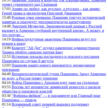
20:33
Забвение Арцаха и коридор для Азербайджана: Армения
теряет суверенитет над Сюником
17:03
Армян он любил, как русских, а русских – как армян:
Гений права и милосердия Григорий Джаншиев
15:40
Розовые очки премьера: Пашинян торгует исторической
памятью и празднует дипломатическую капитуляцию
14:48
Дмитрий Медведев: Экономический разрыв с Россией
вызовет в Армении глубокий внутренний кризис. А может, и
что похуже…
14:19
Инфраструктурные авантюры Пашиняна ведут его
режим к краху
13:09
Комитет "Ай Дат" осудил намерение администрации
Трампа обойти санкции против Баку
12:53
Истинные посылы постыдного и опасного послания
Пашиняна по случаю 8 августа
12:03
Пашинян нашёл нового виноватого: неожиданное
признание
04:49
Внешнеполитический тупик Пашиняна: Запад Армению
не ждет, а Россия теряет терпение
04:16
Война Пашиняна с Арцахом идет даже на стадионах
03:55
Восемь лет ненависти: армянский режиссер о расколе
общества и произволе властей
03:30
"Фабрика фейков" — в парламенте или Главный враг
Пашиняна — правда
01:14
Всемирный совет церквей выразил поддержку