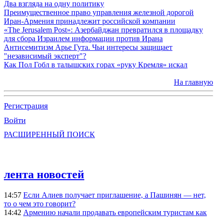
Два взгляда на одну политику
Преимущественное право управления железной дорогой
Иран-Армения принадлежит российской компании
«The Jerusalem Post»: Азербайджан превратился в площадку
для сбора Израилем информации против Ирана
Антисемитизм Арье Гута. Чьи интересы защищает
"независимый эксперт"?
Как Пол Гобл в талышских горах «руку Кремля» искал
На главную
Регистрация
Войти
РАСШИРЕННЫЙ ПОИСК
лента новостей
14:57
Если Алиев получает приглашение, а Пашинян — нет,
то о чем это говорит?
14:42
Армению начали продавать европейским туристам как