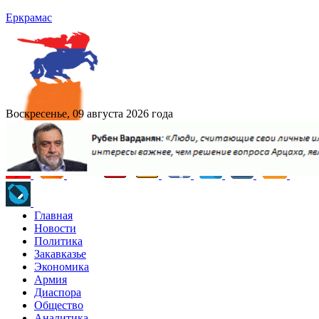
Еркрамас
Воскресенье, 09 августа 2026 года
Главная
Новости
Политика
Закавказье
Экономика
Армия
Диаспора
Общество
Аналитика