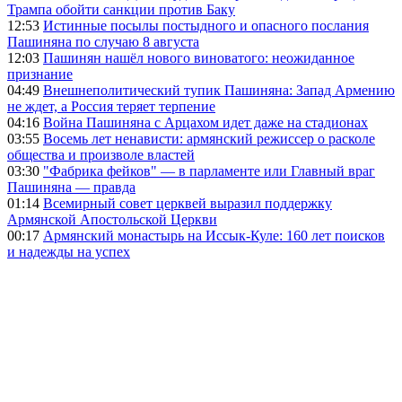
Трампа обойти санкции против Баку
12:53
Истинные посылы постыдного и опасного послания
Пашиняна по случаю 8 августа
12:03
Пашинян нашёл нового виноватого: неожиданное
признание
04:49
Внешнеполитический тупик Пашиняна: Запад Армению
не ждет, а Россия теряет терпение
04:16
Война Пашиняна с Арцахом идет даже на стадионах
03:55
Восемь лет ненависти: армянский режиссер о расколе
общества и произволе властей
03:30
"Фабрика фейков" — в парламенте или Главный враг
Пашиняна — правда
01:14
Всемирный совет церквей выразил поддержку
Армянской Апостольской Церкви
00:17
Армянский монастырь на Иссык-Куле: 160 лет поисков
и надежды на успех