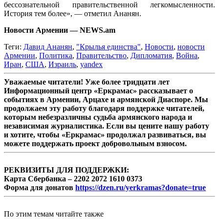
бессознательной правительственной легкомысленности.
История тем более», — отметил Ананян.
Новости Армении — NEWS.am
Теги:
Давид Ананян
,
"Крылья единства"
,
Новости
,
новости
Армении
,
Политика
,
Правительство
,
Дипломатия
,
Война
,
Иран
,
США
,
Израиль
,
yandex
Уважаемые читатели! Уже более тридцати лет
Информационный центр «Еркрамас» рассказывает о
событиях в Армении, Арцахе и армянской Диаспоре. Мы
продолжаем эту работу благодаря поддержке читателей,
которым небезразличны судьба армянского народа и
независимая журналистика. Если вы цените нашу работу
и хотите, чтобы «Еркрамас» продолжал развиваться, вы
можете поддержать проект добровольным взносом.
РЕКВИЗИТЫ ДЛЯ ПОДДЕРЖКИ:
Карта Сбербанка – 2202 2072 1610 0373
Форма для донатов
https://dzen.ru/yerkramas?donate=true
По этим темам читайте также