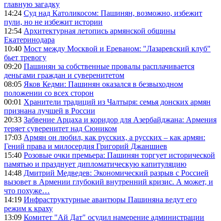
главную загадку
14:24
Суд над Католикосом: Пашинян, возможно, избежит
пули, но не избежит истории
12:54
Архитектурная летопись армянской общины
Екатеринодара
10:40
Мост между Москвой и Ереваном: "Лазаревский клуб"
бьет тревогу
09:20
Пашинян за собственные провалы расплачивается
деньгами граждан и суверенитетом
08:05
Яков Кедми: Пашинян оказался в безвыходном
положении со всех сторон
00:01
Хранители традиций из Чалтыря: семья донских армян
признана лучшей в России
20:33
Забвение Арцаха и коридор для Азербайджана: Армения
теряет суверенитет над Сюником
17:03
Армян он любил, как русских, а русских – как армян:
Гений права и милосердия Григорий Джаншиев
15:40
Розовые очки премьера: Пашинян торгует исторической
памятью и празднует дипломатическую капитуляцию
14:48
Дмитрий Медведев: Экономический разрыв с Россией
вызовет в Армении глубокий внутренний кризис. А может, и
что похуже…
14:19
Инфраструктурные авантюры Пашиняна ведут его
режим к краху
13:09
Комитет "Ай Дат" осудил намерение администрации