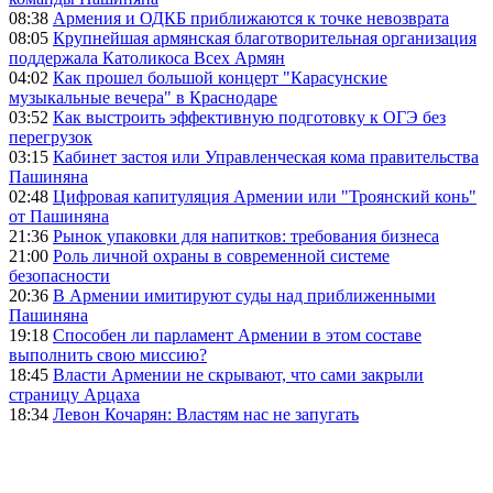
08:38
Армения и ОДКБ приближаются к точке невозврата
08:05
Крупнейшая армянская благотворительная организация
поддержала Католикоса Всех Армян
04:02
Как прошел большой концерт "Карасунские
музыкальные вечера" в Краснодаре
03:52
Как выстроить эффективную подготовку к ОГЭ без
перегрузок
03:15
Кабинет застоя или Управленческая кома правительства
Пашиняна
02:48
Цифровая капитуляция Армении или "Троянский конь"
от Пашиняна
21:36
Рынок упаковки для напитков: требования бизнеса
21:00
Роль личной охраны в современной системе
безопасности
20:36
В Армении имитируют суды над приближенными
Пашиняна
19:18
Способен ли парламент Армении в этом составе
выполнить свою миссию?
18:45
Власти Армении не скрывают, что сами закрыли
страницу Арцаха
18:34
Левон Кочарян: Властям нас не запугать