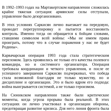
В 1992–1993 годах на Мартакертском направлении сложилась
крайне тяжелая ситуация: армянские силы отступали,
управление было дезорганизовано.
В этих условиях Саркисян лично выезжает на передовую,
проводит перегруппировку и пытается восстановить
контроль. Именно тогда он обращается к бойцам словами,
ставшими символом всей войны: «Мы не имеем права
проиграть, потому что в случае поражения у нас не будет
Родины».
Карвачарская операция 1993 года стала стратегическим
переломом. Здесь проявились не только его качества полевого
командира, но и системного организатора. Операция
требовала координации и четкого управления, и после ее
успешного завершения Саркисян подчеркивал, что победа
стала возможной благодаря не только мужеству, но и
дисциплине и организации. Это и было ядром его подхода:
война выигрывается системой, а не только героизмом.
На Сюникском направлении также были критические
моменты, когда угроза прорыва была реальной. В этих
ситуациях он лично участвовал в организации обороны,
предотвращая развитие кризиса. Для него линия фронта была