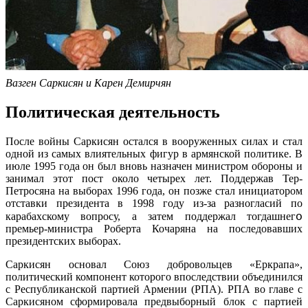
Вазген Саркисян и Карен Демирчян
Политическая деятельность
После войны Саркисян остался в вооруженных силах и стал
одной из самых влиятельных фигур в армянской политике. В
июле 1995 года он был вновь назначен министром обороны и
занимал этот пост около четырех лет. Поддержав Тер-
Петросяна на выборах 1996 года, он позже стал инициатором
отставки президента в 1998 году из-за разногласий по
карабахскому вопросу, а затем поддержал тогдашнегօ
премьер-министра Роберта Кочаряна на последовавших
президентских выборах.
Саркисян основал Союз добровольцев «Еркрапа»,
политический компонент которого впоследствии объединился
с Республиканской партией Армении (РПА). РПА во главе с
Саркисяном сформировала предвыборный блок с партией