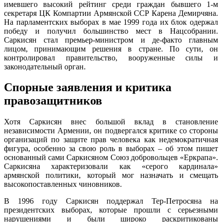
имевшего высокий рейтинг среди граждан бывшего 1-м
секретаря ЦК Компартии Армянской ССР Карена Демирчяна.
На парламентских выборах в мае 1999 года их блок одержал
победу и получил большинство мест в Нацсобрании.
Саркисян стал премьер-министром и де-факто главным
лицом, принимающим решения в стране. По сути, он
контролировал правительство, вооруженные силы и
законодательный орган.
Спорные заявления и критика
правозащитников
Хотя Саркисян внес большой вклад в становление
независимости Армении, он подвергался критике со стороны
организаций по защите прав человека как недемократичная
фигура, особенно за свою роль в выборах – об этом пишет
основанный сами Саркисяном Союз добровольцев «Еркрапа».
Саркисяна характеризовали как «серого кардинала»
армянской политики, который мог назначать и смещать
высокопоставленных чиновников.
В 1996 году Саркисян поддержал Тер-Петросяна на
президентских выборах, которые прошли с серьезными
нарушениями и были широко раскритикованы