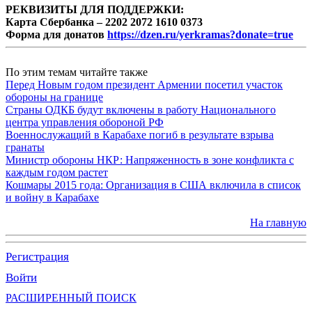
РЕКВИЗИТЫ ДЛЯ ПОДДЕРЖКИ:
Карта Сбербанка – 2202 2072 1610 0373
Форма для донатов
https://dzen.ru/yerkramas?donate=true
По этим темам читайте также
Перед Новым годом президент Армении посетил участок
обороны на границе
Страны ОДКБ будут включены в работу Национального
центра управления обороной РФ
Военнослужащий в Карабахе погиб в результате взрыва
гранаты
Министр обороны НКР: Напряженность в зоне конфликта с
каждым годом растет
Кошмары 2015 года: Организация в США включила в список
и войну в Карабахе
На главную
Регистрация
Войти
РАСШИРЕННЫЙ ПОИСК