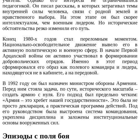
учитель. Однако его интересы не ограничивались
педагогикой. Он писал рассказы, в которых затрагивал темы
внутренней силы человека, связи с родной землей и
нравственного выбора. На этом этапе он был скорее
интеллектуалом, чем военным лидером. Но исторические
обстоятельства резко изменили его путь.
Конец 1980-х годов стал переломным моментом.
Национально-освободительное движение вывело его в
активную политическую и военную сферу. В начале Первой
Арцахской войны он активно участвовал в формировании
добровольческих отрядов. Именно в этот период
сформировался его образ как полевого командира и лидера,
находящегося не в кабинете, а на передовой.
В 1992 году он был назначен министром обороны Армении.
Перед ним стояла задача, по сути, исторического масштаба –
создать армию с нуля. Его подход был предельно четким:
«Армия – это хребет нашей государственности». Это была не
просто декларация, а практическая программа действий. Под
его руководством была выстроена система командования,
укреплена дисциплина и заложены институциональные
основы вооруженных сил.
Эпизоды с поля боя