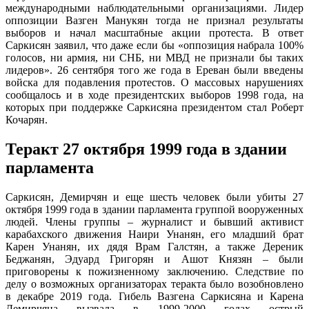
международными наблюдательными организациями. Лидер
оппозиции Вазген Манукян тогда не признал результаты
выборов и начал масштабные акции протеста. В ответ
Саркисян заявил, что даже если бы «оппозиция набрала 100%
голосов, ни армия, ни СНБ, ни МВД не признали бы таких
лидеров». 26 сентября того же года в Ереван были введены
войска для подавления протестов. О массовых нарушениях
сообщалось и в ходе президентских выборов 1998 года, на
которых при поддержке Саркисяна президентом стал Роберт
Кочарян.
Теракт 27 октября 1999 года в здании
парламента
Саркисян, Демирчян и еще шесть человек были убиты 27
октября 1999 года в здании парламента группой вооруженных
людей. Члены группы – журналист и бывший активист
карабахского движения Наири Унанян, его младший брат
Карен Унанян, их дядя Врам Галстян, а также Дереник
Беджанян, Эдуард Григорян и Ашот Князян – были
приговорены к пожизненному заключению. Следствие по
делу о возможных организаторах теракта было возобновлено
в декабре 2019 года. Гибель Вазгена Саркисяна и Карена
Демирчяна вызвала в 1999-2000 годах острый