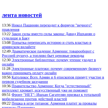
лента новостей
13:36
Никол Пашинян переходит к формуле "вечного"
правления
13:22
Закон силы вместо силы закона: Давид Ишханян о
судилище в Баку
13:08
Попытка переписать историю и стать властью в
армянском вилайете
12:49
Драматическое падение Армении: товарооборот с
Россией рухнул, а топливо бьет ценовые рекорды
12:30
Электронные библиотеки: почему чтение уходит в
онлайн
11:28
Электронные платежи: почему современному бизнесу
важно принимать оплату онлайн
10:56
Католикос Всех Армян и 6 епископов примут участие в
первом судебном заседании
10:36
Правительство Армении: Когда "естественный"
интеллект хромает, искусственный уже не поможет
09:51
Фронт "НЕТ": Ишхан Сагателян призвал к тотальной
мобилизации против действий властей
09:22
Пешка в игре титанов: Армения платит за провалы
команды Пашиняна