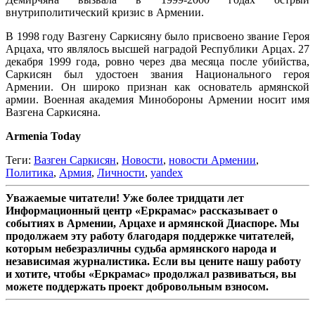
внутриполитический кризис в Армении.
В 1998 году Вазгену Саркисяну было присвоено звание Героя
Арцаха, что являлось высшей наградой Республики Арцах. 27
декабря 1999 года, ровно через два месяца после убийства,
Саркисян был удостоен звания Национального героя
Армении. Он широко признан как основатель армянской
армии. Военная академия Минобороны Армении носит имя
Вазгена Саркисяна.
Armenia Today
Теги:
Вазген Саркисян
,
Новости
,
новости Армении
,
Политика
,
Армия
,
Личности
,
yandex
Уважаемые читатели! Уже более тридцати лет
Информационный центр «Еркрамас» рассказывает о
событиях в Армении, Арцахе и армянской Диаспоре. Мы
продолжаем эту работу благодаря поддержке читателей,
которым небезразличны судьба армянского народа и
независимая журналистика. Если вы цените нашу работу
и хотите, чтобы «Еркрамас» продолжал развиваться, вы
можете поддержать проект добровольным взносом.