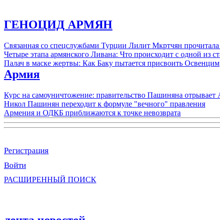
ГЕНОЦИД АРМЯН
Связанная со спецслужбами Турции Лилит Мкртчян прочитала
Четыре этапа армянского Ливана: Что происходит с одной из 
Палач в маске жертвы: Как Баку пытается присвоить Освенцим
Армия
Курс на самоуничтожение: правительство Пашиняна отрывает
Никол Пашинян переходит к формуле "вечного" правления
Армения и ОДКБ приближаются к точке невозврата
Регистрация
Войти
РАСШИРЕННЫЙ ПОИСК
лента новостей