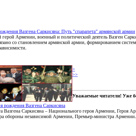
 рождения Вазгена Саркисяна: Путь "спарапета" армянской армии
герой Армении, военный и политический деятель Вазген Саркися
язано со становлением армянской армии, формированием сист
зависимости.
>
>>
Уважаемые читатели! Уже б
ня рождения Вазгена Саркисяна
ета Вазгена Саркисяна – Национального героя Армении, Героя Ар
стра обороны независимой Армении, Премьер-министра Армении.