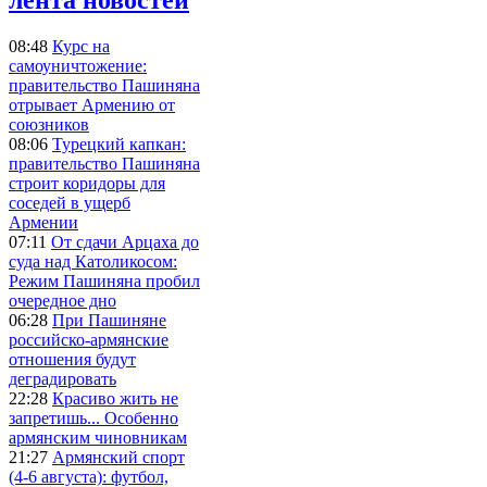
08:48
Курс на
самоуничтожение:
правительство Пашиняна
отрывает Армению от
союзников
08:06
Турецкий капкан:
правительство Пашиняна
строит коридоры для
соседей в ущерб
Армении
07:11
От сдачи Арцаха до
суда над Католикосом:
Режим Пашиняна пробил
очередное дно
06:28
При Пашиняне
российско-армянские
отношения будут
деградировать
22:28
Красиво жить не
запретишь... Особенно
армянским чиновникам
21:27
Армянский спорт
(4-6 августа): футбол,