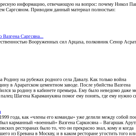
тересную информацию, отвечающую на вопрос: почему Никол П
жем Саргсяном. Приводим данный материал полностью:
 Вазгена Саргсяна...
ественностью Вооруженных сил Арцаха, полковник Сенор Асрат
 Родину на рубежах родного села Давалу. Как только война
родину в Араратском цементном заводе. После убийства Вазгена
бился за родину в кабинете премьера. Ему было неведомо даже м
й палец Шагена Караманукяна помог ему понять, где ему нужно с
а
 1999 года, как «члены его команды» уже делили между собой по
ев был карманный «военный» Вазгена Саркисяна – Вагаршак Ару
вских ресторанах было то, что он прекрасно знал, кому и когда
шего из Еревана в Москву, и в каком ресторане угостить того ил