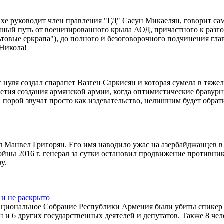
ахе руководит член правления "ГД" Сасун Микаелян, говорит сам
нный путь от военизированного крыла АОД, причастного к разг
льтовые еркрапа"), до полного и безоговорочного подчинения гл
Никола!
 нуля создал спарапет Вазген Саркисян и которая сумела в тяж
-летия создания армянской армии, когда оптимистические бравур
 порой звучат просто как издевательство, нелишним будет обрат
ал Манвел Григорян. Его имя наводило ужас на азербайджанцев в
йны 2016 г. генерал за сутки остановил продвижение противник
у.
 и не раскрыто
а Национальное Собрание Республики Армения были убиты спикер
и 6 других государственных деятелей и депутатов. Также 8 чел