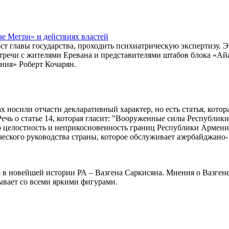
че Мегри» и действиях властей
т главы государства, проходить психиатрическую экспертизу. Э
стречи с жителями Еревана и представителями штабов блока «Ай
ния» Роберт Кочарян.
х носили отчасти декларативный характер, но есть статья, котор
 Речь о статье 14, которая гласит: "Вооруженные силы Республики
ю целостность и неприкосновенность границ Республики Армени
еского руководства страны, которое обслуживает азербайджано-
 в новейшей истории РА – Вазгена Саркисяна. Мнения о Вазген
бывает со всеми яркими фигурами.