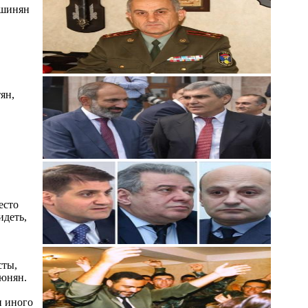
ашинян
ян,
есто
идеть,
сты,
тюнян.
и иного