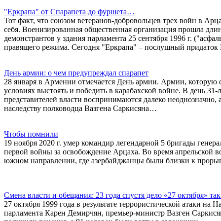
"Еркрапа" от Спарапета до фуршета…
Тот факт, что союзом ветеранов-добровольцев трех войн в Арц
себя. Военизированная общественная организация прошла дли
демонстрантов у здания парламента 25 сентября 1996 г. ("асфа
правящего режима. Сегодня "Еркрапа" – послушный придаток 
День армии: о чем предупреждал спарапет
28 января в Армении отмечается День армии. Армии, которую с
условиях выстоять и победить в карабахской войне. В день 31
представителей власти воспринимаются далеко неоднозначно, а
наследству полководца Вазгена Саркисяна…
Чтобы помнили
19 ноября 2020 г. умер командир легендарной 5 бригады генер
первой войны за освобождение Арцаха. Во время апрельской во
южном направлении, где азербайджанцы были близки к прорыв
Смена власти и обещания: 23 года спустя дело «27 октября» так
27 октября 1999 года в результате террористической атаки н
парламента Карен Демирчян, премьер-министр Вазген Саркисян 