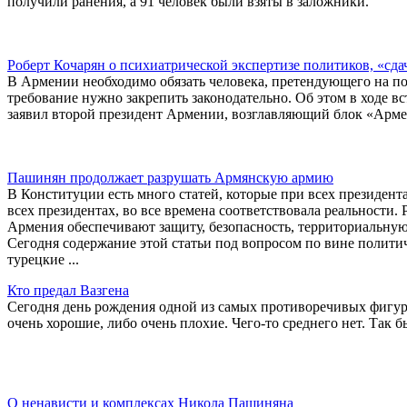
получили ранения, а 91 человек были взяты в заложники.
Роберт Кочарян о психиатрической экспертизе политиков, «сда
В Армении необходимо обязать человека, претендующего на пос
требование нужно закрепить законодательно. Об этом в ходе в
заявил второй президент Армении, возглавляющий блок «Арме
Пашинян продолжает разрушать Армянскую армию
В Конституции есть много статей, которые при всех президента
всех президентах, во все времена соответствовала реальности.
Армения обеспечивают защиту, безопасность, территориальну
Сегодня содержание этой статьи под вопросом по вине политич
турецкие ...
Кто предал Вазгена
Сегодня день рождения одной из самых противоречивых фигур
очень хорошие, либо очень плохие. Чего-то среднего нет. Так 
О ненависти и комплексах Никола Пашиняна