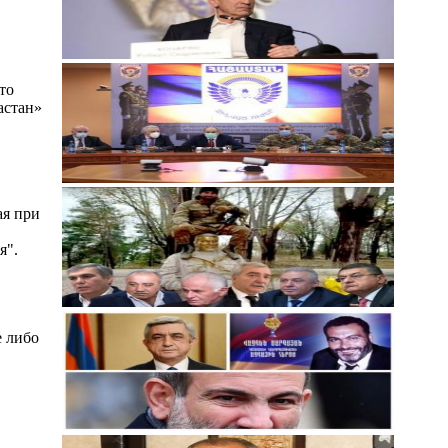
то
астан»
ая при
я".
е либо