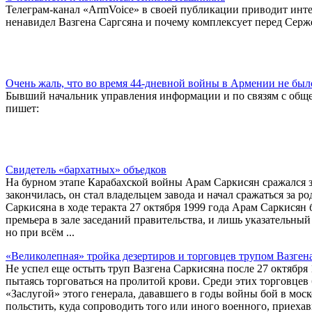
Телеграм-канал «ArmVoice» в своей публикации приводит ин
ненавидел Вазгена Саргсяна и почему комплексует перед Сер
Очень жаль, что во время 44-дневной войны в Армении не было
Бывший начальник управления информации и по связям с общ
пишет:
Свидетель «бархатных» объедков
На бурном этапе Карабахской войны Арам Саркисян сражался за
закончилась, он стал владельцем завода и начал сражаться за 
Саркисяна в ходе теракта 27 октября 1999 года Арам Саркисян 
премьера в зале заседаний правительства, и лишь указательны
но при всём ...
«Великолепная» тройка дезертиров и торговцев трупом Вазген
Не успел еще остыть труп Вазгена Саркисяна после 27 октября
пытаясь торговаться на пролитой крови. Среди этих торговц
«Заслугой» этого генерала, дававшего в годы войны бой в моско
польстить, куда сопроводить того или иного военного, приехав