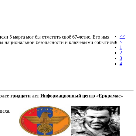
<<
н 5 марта мог бы отметить своё 67-летие. Его имя
<
емы национальной безопасности и ключевыми событиями
1
2
3
4
олее тридцати лет Информационный центр «Еркрамас»
цаха,