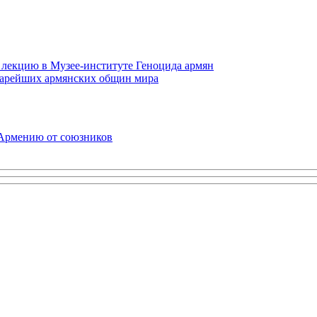
 лекцию в Музее-институте Геноцида армян
старейших армянских общин мира
 Армению от союзников