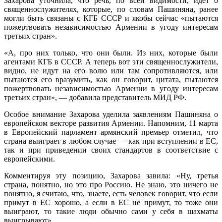
Захарова уточнила, что речь, по всей видимости, идет о
священнослужителях, которые, по словам Пашиняна, ранее
могли быть связаны с КГБ СССР и якобы сейчас «пытаются
пожертвовать независимостью Армении в угоду интересам
третьих стран».
«А, про них только, что они были. Из них, которые были
агентами КГБ в СССР. А теперь вот эти священнослужители,
видно, не идут на его волю или там сопротивляются, или
пытаются его вразумить, как он говорит, цитата, пытаются
пожертвовать независимостью Армении в угоду интересам
третьих стран», — добавила представитель МИД РФ.
Особое внимание Захарова уделила заявлениям Пашиняна о
европейском векторе развития Армении. Напомним, 11 марта
в Европейский парламент армянский премьер отметил, что
страна выиграет в любом случае — как при вступлении в ЕС,
так и при приведении своих стандартов в соответствие с
европейскими.
Комментируя эту позицию, Захарова завила: «Ну, третья
страна, понятно, но это про Россию. Не знаю, это ничего не
понятно, я считаю, что, знаете, есть человек говорит, что если
примут в ЕС хорошо, а если в ЕС не примут, то тоже они
выиграют, то такие люди обычно сами у себя в шахматы
выигрывают».