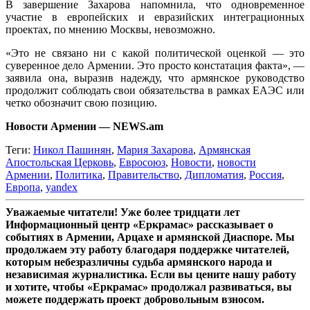
В завершение Захарова напомнила, что одновременное
участие в европейских и евразийских интеграционных
проектах, по мнению Москвы, невозможно.
«Это не связано ни с какой политической оценкой — это
суверенное дело Армении. Это просто констатация факта», —
заявила она, выразив надежду, что армянское руководство
продолжит соблюдать свои обязательства в рамках ЕАЭС или
четко обозначит свою позицию.
Новости Армении — NEWS.am
Теги:
Никол Пашинян
,
Мария Захарова
,
Армянская
Апостольская Церковь
,
Евросоюз
,
Новости
,
новости
Армении
,
Политика
,
Правительство
,
Дипломатия
,
Россия
,
Европа
,
yandex
Уважаемые читатели! Уже более тридцати лет
Информационный центр «Еркрамас» рассказывает о
событиях в Армении, Арцахе и армянской Диаспоре. Мы
продолжаем эту работу благодаря поддержке читателей,
которым небезразличны судьба армянского народа и
независимая журналистика. Если вы цените нашу работу
и хотите, чтобы «Еркрамас» продолжал развиваться, вы
можете поддержать проект добровольным взносом.