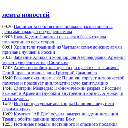
лента новостей
09:20
Пашинян за собственные провалы расплачивается
деньгами граждан и суверенитетом
08:05
Яков Кедми: Пашинян оказался в безвыходном
положении со всех сторон
00:01
Хранители традиций из Чалтыря: семья донских армян
признана лучшей в России
20:33
Забвение Арцаха и коридор для Азербайджана: Армения
теряет суверенитет над Сюником
17:03
Армян он любил, как русских, а русских – как армян:
Гений права и милосердия Григорий Джаншиев
15:40
Розовые очки премьера: Пашинян торгует исторической
памятью и празднует дипломатическую капитуляцию
14:48
Дмитрий Медведев: Экономический разрыв с Россией
вызовет в Армении глубокий внутренний кризис. А может, и
что похуже…
14:19
Инфраструктурные авантюры Пашиняна ведут его
режим к краху
13:09
Комитет "Ай Дат" осудил намерение администрации
Трампа обойти санкции против Баку
12:53
Истинные посылы постыдного и опасного послания