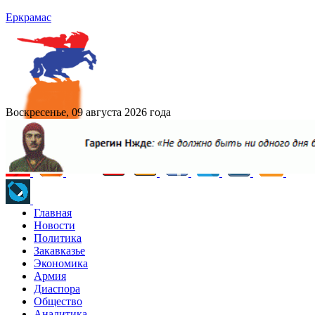
Еркрамас
Воскресенье, 09 августа 2026 года
Главная
Новости
Политика
Закавказье
Экономика
Армия
Диаспора
Общество
Аналитика