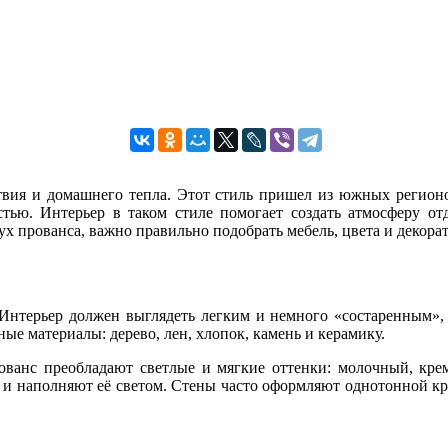
ствия и домашнего тепла. Этот стиль пришел из южных регион
тью. Интерьер в таком стиле помогает создать атмосферу от
ух прованса, важно правильно подобрать мебель, цвета и декор
 Интерьер должен выглядеть легким и немного «состаренным»,
ые материалы: дерево, лен, хлопок, камень и керамику.
ованс преобладают светлые и мягкие оттенки: молочный, кре
е и наполняют её светом. Стены часто оформляют однотонной кр