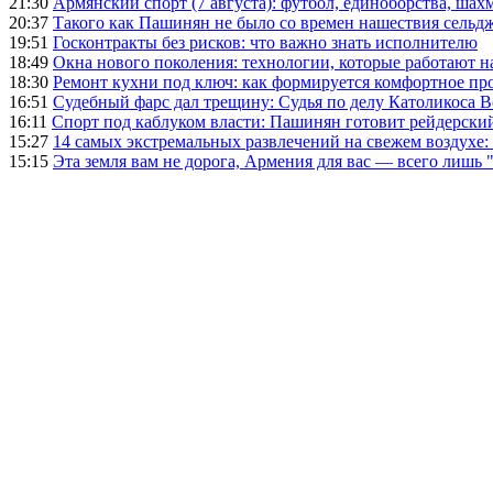
21:30
Армянский спорт (7 августа): футбол, единоборства, шахм
20:37
Такого как Пашинян не было со времен нашествия сельд
19:51
Госконтракты без рисков: что важно знать исполнителю
18:49
Окна нового поколения: технологии, которые работают н
18:30
Ремонт кухни под ключ: как формируется комфортное пр
16:51
Судебный фарс дал трещину: Судья по делу Католикоса В
16:11
Спорт под каблуком власти: Пашинян готовит рейдерск
15:27
14 самых экстремальных развлечений на свежем воздухе:
15:15
Эта земля вам не дорога, Армения для вас — всего лишь 