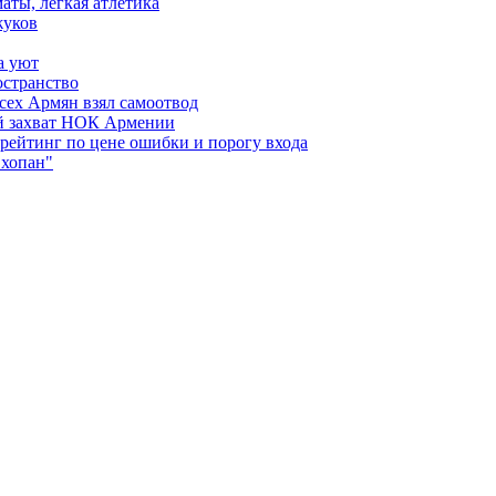
аты, легкая атлетика
жуков
а уют
остранство
сех Армян взял самоотвод
ий захват НОК Армении
 рейтинг по цене ошибки и порогу входа
"хопан"