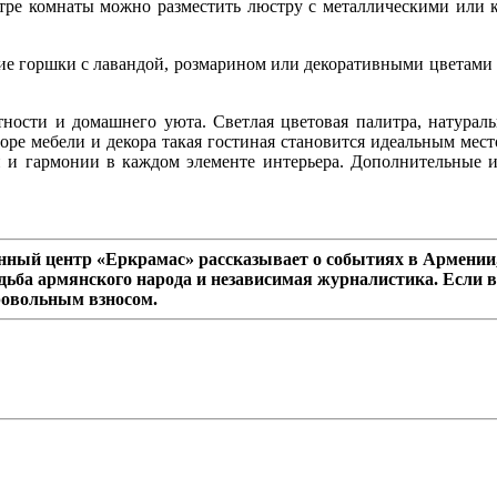
тре комнаты можно разместить люстру с металлическими или 
е горшки с лавандой, розмарином или декоративными цветами 
нтности и домашнего уюта. Светлая цветовая палитра, натурал
оре мебели и декора такая гостиная становится идеальным мес
и и гармонии в каждом элементе интерьера. Дополнительные и
ный центр «Еркрамас» рассказывает о событиях в Армении,
дьба армянского народа и независимая журналистика. Если в
ровольным взносом.