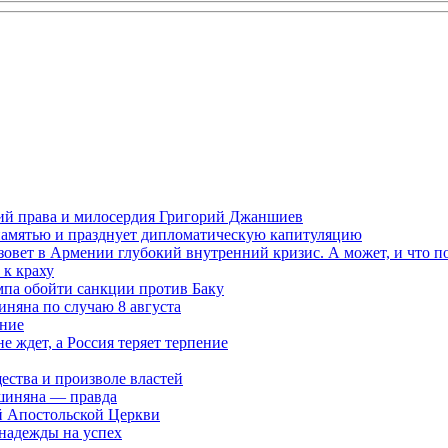
ений права и милосердия Григорий Джаншиев
 памятью и празднует дипломатическую капитуляцию
овет в Армении глубокий внутренний кризис. А может, и что 
к краху
мпа обойти санкции против Баку
няна по случаю 8 августа
ание
ждет, а Россия теряет терпение
ества и произволе властей
шиняна — правда
й Апостольской Церкви
 надежды на успех