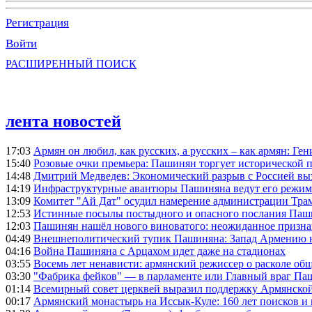
Регистрация
Войти
РАСШИРЕННЫЙ ПОИСК
лента новостей
17:03
Армян он любил, как русских, а русских – как армян: Г
15:40
Розовые очки премьера: Пашинян торгует исторической
14:48
Дмитрий Медведев: Экономический разрыв с Россией выз
14:19
Инфраструктурные авантюры Пашиняна ведут его режим 
13:09
Комитет "Ай Дат" осудил намерение администрации Тра
12:53
Истинные посылы постыдного и опасного послания Паши
12:03
Пашинян нашёл нового виноватого: неожиданное призн
04:49
Внешнеполитический тупик Пашиняна: Запад Армению не 
04:16
Война Пашиняна с Арцахом идет даже на стадионах
03:55
Восемь лет ненависти: армянский режиссер о расколе общ
03:30
"Фабрика фейков" — в парламенте или Главный враг Па
01:14
Всемирный совет церквей выразил поддержку Армянско
00:17
Армянский монастырь на Иссык-Куле: 160 лет поисков и