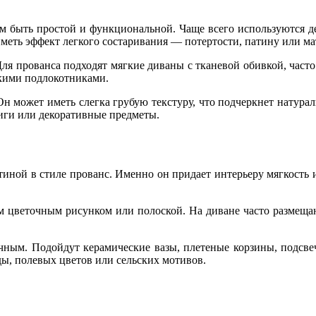
ом быть простой и функциональной. Чаще всего используются 
меть эффект легкого состаривания — потертости, патину или ма
ля прованса подходят мягкие диваны с тканевой обивкой, част
кими подлокотниками.
н может иметь слегка грубую текстуру, что подчеркнет натурал
ниги или декоративные предметы.
иной в стиле прованс. Именно он придает интерьеру мягкость 
 цветочным рисунком или полоской. На диване часто размещаю
чным. Подойдут керамические вазы, плетеные корзины, подсве
ы, полевых цветов или сельских мотивов.