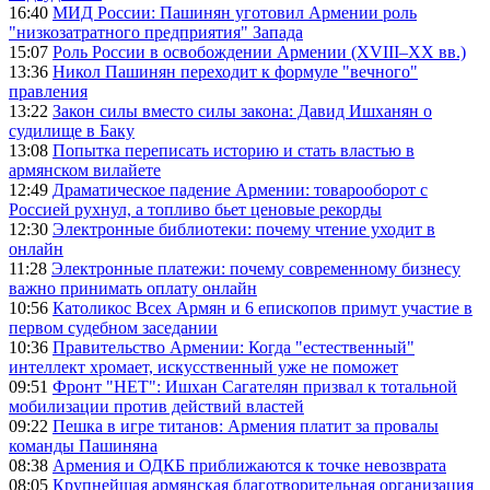
16:40
МИД России: Пашинян уготовил Армении роль
"низкозатратного предприятия" Запада
15:07
Роль России в освобождении Армении (XVIII–XX вв.)
13:36
Никол Пашинян переходит к формуле "вечного"
правления
13:22
Закон силы вместо силы закона: Давид Ишханян о
судилище в Баку
13:08
Попытка переписать историю и стать властью в
армянском вилайете
12:49
Драматическое падение Армении: товарооборот с
Россией рухнул, а топливо бьет ценовые рекорды
12:30
Электронные библиотеки: почему чтение уходит в
онлайн
11:28
Электронные платежи: почему современному бизнесу
важно принимать оплату онлайн
10:56
Католикос Всех Армян и 6 епископов примут участие в
первом судебном заседании
10:36
Правительство Армении: Когда "естественный"
интеллект хромает, искусственный уже не поможет
09:51
Фронт "НЕТ": Ишхан Сагателян призвал к тотальной
мобилизации против действий властей
09:22
Пешка в игре титанов: Армения платит за провалы
команды Пашиняна
08:38
Армения и ОДКБ приближаются к точке невозврата
08:05
Крупнейшая армянская благотворительная организация