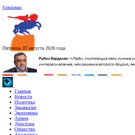
Еркрамас
Пятница, 07 августа 2026 года
Главная
Новости
Политика
Закавказье
Экономика
Армия
Диаспора
Общество
Аналитика