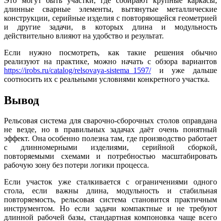
Это могут быть участки, где собирают крупные каркасы,
длинные сварные элементы, вытянутые металлические
конструкции, серийные изделия с повторяющейся геометрией
и другие задачи, в которых длина и модульность
действительно влияют на удобство и результат.
Если нужно посмотреть, как такие решения обычно
реализуют на практике, можно начать с обзора вариантов
https://irobs.ru/catalog/relsovaya-sistema_1597/
и уже дальше
соотносить их с реальными условиями конкретного участка.
Вывод
Рельсовая система для сварочно-сборочных столов оправдана
не везде, но в правильных задачах даёт очень понятный
эффект. Она особенно полезна там, где производство работает
с длинномерными изделиями, серийной сборкой,
повторяемыми схемами и потребностью масштабировать
рабочую зону без потери логики процесса.
Если участок уже сталкивается с ограничениями одного
стола, если важны длина, модульность и стабильная
повторяемость, рельсовая система становится практичным
инструментом. Но если задачи компактные и не требуют
длинной рабочей базы, стандартная компоновка чаще всего