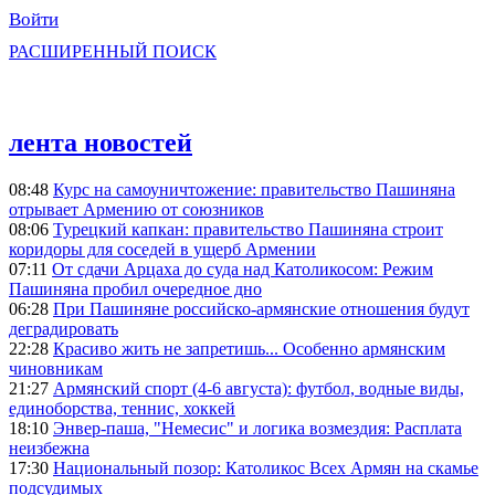
Войти
РАСШИРЕННЫЙ ПОИСК
лента новостей
08:48
Курс на самоуничтожение: правительство Пашиняна
отрывает Армению от союзников
08:06
Турецкий капкан: правительство Пашиняна строит
коридоры для соседей в ущерб Армении
07:11
От сдачи Арцаха до суда над Католикосом: Режим
Пашиняна пробил очередное дно
06:28
При Пашиняне российско-армянские отношения будут
деградировать
22:28
Красиво жить не запретишь... Особенно армянским
чиновникам
21:27
Армянский спорт (4-6 августа): футбол, водные виды,
единоборства, теннис, хоккей
18:10
Энвер-паша, "Немесис" и логика возмездия: Расплата
неизбежна
17:30
Национальный позор: Католикос Всех Армян на скамье
подсудимых