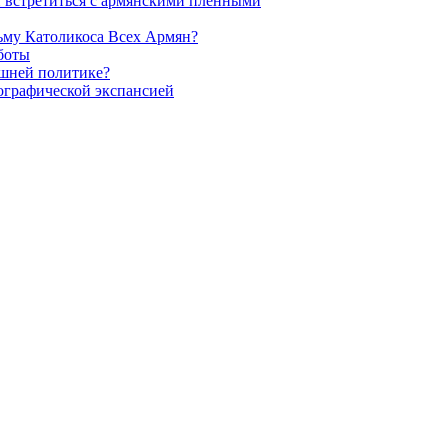
и встретиться с армянскими пленными
ьму Католикоса Всех Армян?
боты
ешней политике?
мографической экспансией