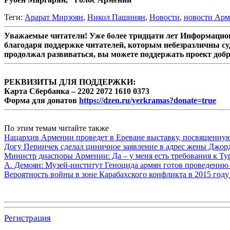
Теги:
Арарат Мирзоян
,
Никол Пашинян
,
Новости
,
новости Ар
Уважаемые читатели! Уже более тридцати лет Информацион
благодаря поддержке читателей, которым небезразличны су
продолжал развиваться, вы можете поддержать проект доб
РЕКВИЗИТЫ ДЛЯ ПОДДЕРЖКИ:
Карта Сбербанка – 2202 2072 1610 0373
Форма для донатов
https://dzen.ru/yerkramas?donate=true
По этим темам читайте также
Нацархив Армении проведет в Ереване выставку, посвященну
Догу Перинчек сделал циничное заявление в адрес жены Джо
Министр диаспоры Армении: Да – у меня есть требования к Ту
А. Демоян: Музей-институт Геноцида армян готов проведению 
Вероятность войны в зоне Карабахского конфликта в 2015 году
Регистрация