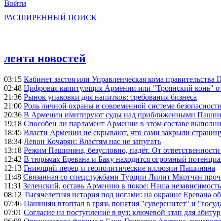
Войти
РАСШИРЕННЫЙ ПОИСК
лента новостей
03:15
Кабинет застоя или Управленческая кома правительства
02:48
Цифровая капитуляция Армении или "Троянский конь" 
21:36
Рынок упаковки для напитков: требования бизнеса
21:00
Роль личной охраны в современной системе безопасност
20:36
В Армении имитируют суды над приближенными Пашин
19:18
Способен ли парламент Армении в этом составе выполн
18:45
Власти Армении не скрывают, что сами закрыли страниц
18:34
Левон Кочарян: Властям нас не запугать
13:18
Режим Пашиняна, безусловно, падёт. От ответственности
12:42
В тюрьмах Еревана и Баку находится огромный потенциа
12:13
Гниющий перец и геополитические иллюзии Пашиняна
11:48
Связанная со спецслужбами Турции Лилит Мкртчян проч
11:31
Зеленский, оставь Армению в покое: Наша независимость 
08:12
Тысячелетняя история под ногами: на окраине Еревана 
07:46
Пашинян втоптал в грязь понятия "суверенитет" и "госуд
07:01
Согласие на поступление в вуз: ключевой этап для абиту