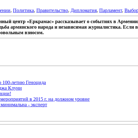
мении
,
Политика
,
Правительство
,
Дипломатия
,
Парламент
,
Выбо
ный центр «Еркрамас» рассказывает о событиях в Армении,
дьба армянского народа и независимая журналистика. Если в
ровольным взносом.
ю 100-летию Геноцида
рджа Клуни
рции!
мероприятий в 2015 г. на должном уровне
 минимальна - эксперт