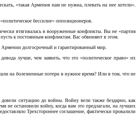
скать, «такая Армения нам не нужна, плевать на нее хотели».
т «политическое бессилие» оппозиционеров.
дически втягивалась в вооруженные конфликты. Вы не «партия
— пусть к постоянным конфликтам. Вас обвиняют в этом.
ть Армении долгосрочный и гарантированный мир.
овода лучше, чем заявить, что это «политическое право» их
пошли на болезненные потери в нужное время? Или в том, что не
й довели ситуацию до войны. Войну вели также бездарно, как
мя не остановили войну, когда вам это предлагали, на лучших
предоставляло Трехстороннее соглашение, фактически провалили