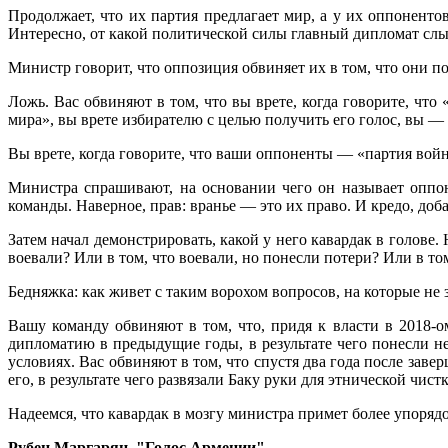
Продолжает, что их партия предлагает мир, а у их оппоненто
Интересно, от какой политической силы главный дипломат сл
Министр говорит, что оппозиция обвиняет их в том, что они 
Ложь. Вас обвиняют в том, что вы врете, когда говорите, ч
мира», вы врете избирателю с целью получить его голос, вы —
Вы врете, когда говорите, что ваши оппоненты — «партия вой
Министра спрашивают, на основании чего он называет оппон
команды. Наверное, прав: вранье — это их право. И кредо, доб
Затем начал демонстрировать, какой у него кавардак в голове.
воевали? Или в том, что воевали, но понесли потери? Или в том
Бедняжка: как живет с таким ворохом вопросов, на которые не 
Вашу команду обвиняют в том, что, придя к власти в 2018-о
дипломатию в предыдущие годы, в результате чего понесли не
условиях. Вас обвиняют в том, что спустя два года после зав
его, в результате чего развязали Баку руки для этнической чист
Надеемся, что кавардак в мозгу министра примет более упоряд
Рубен Маргарян, "Голос Армении"