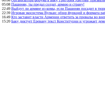
06:08
Организатора форума в Баку, Григория Аветова, призвал
05:08
Пашинян, ты предал солдат, армию и страну!
22:49
Выйдут ли армяне из комы, если Пашинян посадит в тюр
22:39
Игровая экосистема Вулкан: обзор функций и формата ра
16:49
Кто заставит власти Армении ответить за провалы во вн
15:20
Баку диктует Еревану текст Конституции и угрожает де