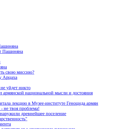
 Пашиняна
от Пашиняна
и
яна
ить свою миссию?
у Арцаха
 не уйдет никто
л армянской национальной мысли и достояния
итала лекцию в Музее-институте Геноцида армян
- не твоя проблема!
обнаружили древнейшее поселение
арственность"
риента