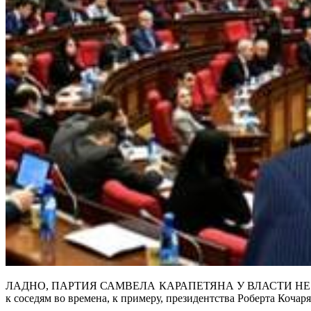
ЛАДНО, ПАРТИЯ САМВЕЛА КАРАПЕТЯНА У ВЛАСТИ НЕ БЫЛА
к соседям во времена, к примеру, президентства Роберта Кочар