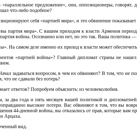
в «параллельное предложение», они, оппозиционеры, говорят, де
ышал что-либо подобное?
позиционируют себя «партией мира», и это обвинение показывае
то «вы партия мира». С вашим приходом к власти Армения перио
 партия войны. Осознанно или нет, но это так. Ваша политика 
ны». На самом деле именно их приход к власти может обеспечи
ентов «партией войны»? Главный дипломат страны не нашел д
авим.
 Начал задаваться вопросом, в чем их обвиняют? В том, что не 
, что не сдавали без потерь?
знает ответов? Попробуем объяснить: из человеколюбия.
м, за два года и пять месяцев вашей политикой и дипломатие
оправданно высокие потери. Вас обвиняют в том, что вы вовре
ершения 44-дневной войны, вы отказались от прав, которые вам 
ки Арцаха.
оченный вид.