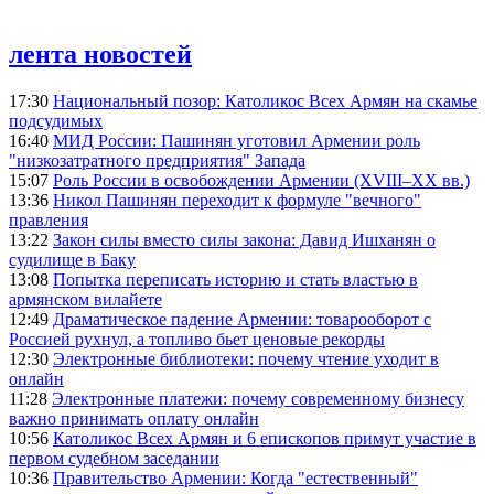
лента новостей
17:30
Национальный позор: Католикос Всех Армян на скамье
подсудимых
16:40
МИД России: Пашинян уготовил Армении роль
"низкозатратного предприятия" Запада
15:07
Роль России в освобождении Армении (XVIII–XX вв.)
13:36
Никол Пашинян переходит к формуле "вечного"
правления
13:22
Закон силы вместо силы закона: Давид Ишханян о
судилище в Баку
13:08
Попытка переписать историю и стать властью в
армянском вилайете
12:49
Драматическое падение Армении: товарооборот с
Россией рухнул, а топливо бьет ценовые рекорды
12:30
Электронные библиотеки: почему чтение уходит в
онлайн
11:28
Электронные платежи: почему современному бизнесу
важно принимать оплату онлайн
10:56
Католикос Всех Армян и 6 епископов примут участие в
первом судебном заседании
10:36
Правительство Армении: Когда "естественный"