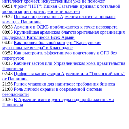
интеллект хромает, искусственный уже не поможет
09:51
Фронт "НЕТ": Ишхан Сагателян призвал к тотальной
мобилизации против действий властей
09:22
Пешка в игре титанов: Армения платит за провалы
команды Пашиняна
08:38
Армения и ОДКБ приближаются к точке невозврата
08:05
Крупнейшая армянская благотворительная организация
поддержала Католикоса Всех Армян
04:02
Как прошел большой концерт "Карасунские
музыкальные вечера" в Краснодаре
03:52
Как выстроить эффективную подготовку к ОГЭ без
перегрузок
03:15
Кабинет застоя или Управленческая кома правительства
Пашиняна
02:48
Цифровая капитуляция Армении или "Троянский конь"
от Пашиняна
21:36
Рынок упаковки для напитков: требования бизнеса
21:00
Роль личной охраны в современной системе
безопасности
20:36
В Армении имитируют суды над приближенными
Пашиняна