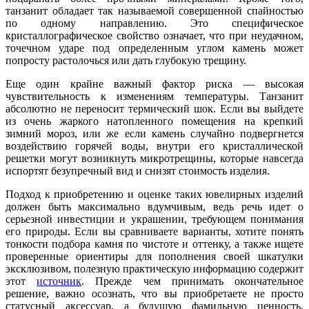
танзанит обладает так называемой совершенной спайностью
по одному направлению. Это специфическое
кристаллографическое свойство означает, что при неудачном,
точечном ударе под определенным углом камень может
попросту растолочься или дать глубокую трещину.
Еще один крайне важный фактор риска — высокая
чувствительность к изменениям температуры. Танзанит
абсолютно не переносит термический шок. Если вы выйдете
из очень жаркого натопленного помещения на крепкий
зимний мороз, или же если камень случайно подвергнется
воздействию горячей воды, внутри его кристаллической
решетки могут возникнуть микротрещины, которые навсегда
испортят безупречный вид и снизят стоимость изделия.
Подход к приобретению и оценке таких ювелирных изделий
должен быть максимально вдумчивым, ведь речь идет о
серьезной инвестиции и украшении, требующем понимания
его природы. Если вы сравниваете варианты, хотите понять
тонкости подбора камня по чистоте и оттенку, а также ищете
проверенные ориентиры для пополнения своей шкатулки
эксклюзивом, полезную практическую информацию содержит
этот
источник
. Прежде чем принимать окончательное
решение, важно осознать, что вы приобретаете не просто
статусный аксессуар, а будущую фамильную ценность,