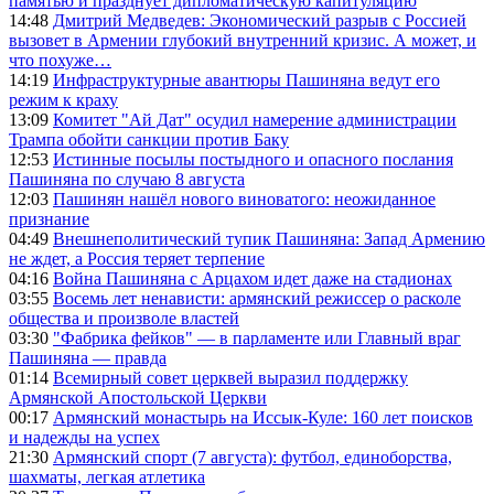
памятью и празднует дипломатическую капитуляцию
14:48
Дмитрий Медведев: Экономический разрыв с Россией
вызовет в Армении глубокий внутренний кризис. А может, и
что похуже…
14:19
Инфраструктурные авантюры Пашиняна ведут его
режим к краху
13:09
Комитет "Ай Дат" осудил намерение администрации
Трампа обойти санкции против Баку
12:53
Истинные посылы постыдного и опасного послания
Пашиняна по случаю 8 августа
12:03
Пашинян нашёл нового виноватого: неожиданное
признание
04:49
Внешнеполитический тупик Пашиняна: Запад Армению
не ждет, а Россия теряет терпение
04:16
Война Пашиняна с Арцахом идет даже на стадионах
03:55
Восемь лет ненависти: армянский режиссер о расколе
общества и произволе властей
03:30
"Фабрика фейков" — в парламенте или Главный враг
Пашиняна — правда
01:14
Всемирный совет церквей выразил поддержку
Армянской Апостольской Церкви
00:17
Армянский монастырь на Иссык-Куле: 160 лет поисков
и надежды на успех
21:30
Армянский спорт (7 августа): футбол, единоборства,
шахматы, легкая атлетика