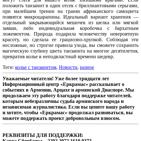
положить танзанит в один отсек с бриллиантовыми серьгами,
при малейшем трении на гранях африканского самоцвета
появятся микроцарапины. Идеальный вариант хранения —
отдельный закрывающийся мешочек из шелка или мягкой
замши, либо индивидуальная коробочка с бархатным
ложементом. Природа подарила человечеству невероятную
красоту, но сделала ее грациозно-хрупкой. Соблюдая эти
несложные, но строгие правила ухода, вы сможете сохранить
магическую глубину цвета танзанита на многие десятилетия,
превратив колье в неподвластный времени шедевр.
Теги:
колье с танзанитом
,
Новости
,
разное
Уважаемые читатели! Уже более тридцати лет
Информационный центр «Еркрамас» рассказывает о
событиях в Армении, Арцахе и армянской Диаспоре. Мы
продолжаем эту работу благодаря поддержке читателей,
которым небезразличны судьба армянского народа и
независимая журналистика. Если вы цените нашу работу
и хотите, чтобы «Еркрамас» продолжал развиваться, вы
можете поддержать проект добровольным взносом.
РЕКВИЗИТЫ ДЛЯ ПОДДЕРЖКИ:
Карта Сбербанка – 2202 2072 1610 0373