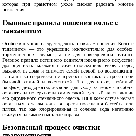
которая при грамотном уходе сможет радовать многие
поколения.
Главные правила ношения колье с
танзанитом
Особое внимание следует уделить правилам ношения. Колье с
танзанитом — это украшение исключительно для особых,
торжественных случаев, а не для повседневной рутины.
Главное правило истинного ценителя ювелирного искусства:
драгоценность надевают в самую последнюю очередь перед
выходом из дома и снимают самой первой по возвращении.
Танзанит категорически не переносит контакта с агрессивной
бытовой химией и косметикой. Лак для волос, любимый
парфюм, дезодоранты, лосьоны для ухода за телом способны
оставить на поверхности камня едкий тусклый налет, лишив
его фирменного стеклянного блеска. Ни в коем случае нельзя
оставаться в таком колье во время посещения бассейна или
пляжа, так как хлорированная и соленая вода негативно
скажутся на камне и металле оправы.
Безопасный процесс очистки
драгоценности