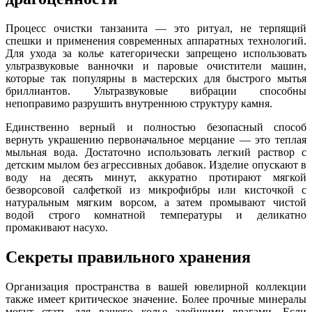
Процесс очистки танзанита — это ритуал, не терпящий
спешки и применения современных аппаратных технологий.
Для ухода за колье категорически запрещено использовать
ультразвуковые ванночки и паровые очистители машин,
которые так популярны в мастерских для быстрого мытья
бриллиантов. Ультразвуковые вибрации способны
непоправимо разрушить внутреннюю структуру камня.
Единственно верный и полностью безопасный способ
вернуть украшению первоначальное мерцание — это теплая
мыльная вода. Достаточно использовать легкий раствор с
детским мылом без агрессивных добавок. Изделие опускают в
воду на десять минут, аккуратно протирают мягкой
безворсовой салфеткой из микрофибры или кисточкой с
натуральным мягким ворсом, а затем промывают чистой
водой строго комнатной температуры и деликатно
промакивают насухо.
Секреты правильного хранения
Организация пространства в вашей ювелирной коллекции
также имеет критическое значение. Более прочные минералы
могут стать для вашего колье злейшими врагами. Если