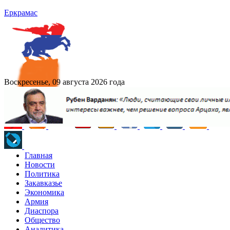
Еркрамас
Воскресенье, 09 августа 2026 года
Главная
Новости
Политика
Закавказье
Экономика
Армия
Диаспора
Общество
Аналитика