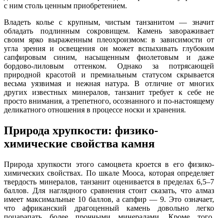
с ним столь ценным приобретением.
Владеть колье с крупным, чистым танзанитом — значит
обладать подлинным сокровищем. Камень завораживает
своим ярко выраженным плеохроизмом: в зависимости от
угла зрения и освещения он может вспыхивать глубоким
сапфировым синим, насыщенным фиолетовым и даже
бордово-лиловым оттенком. Однако за потрясающей
природной красотой и премиальным статусом скрывается
весьма уязвимая и нежная натура. В отличие от многих
других известных минералов, танзанит требует к себе не
просто внимания, а трепетного, осознанного и по-настоящему
деликатного отношения в процессе носки и хранения.
Природа хрупкости: физико-
химические свойства камня
Природа хрупкости этого самоцвета кроется в его физико-
химических свойствах. По шкале Мооса, которая определяет
твердость минералов, танзанит оценивается в пределах 6,5–7
баллов. Для наглядного сравнения стоит сказать, что алмаз
имеет максимальные 10 баллов, а сапфир — 9. Это означает,
что африканский драгоценный камень довольно легко
поцарапать более прочными минералами. Кроме того,