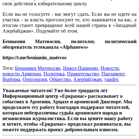
свои действия к избирательному циклу.
Если вы не голосуете - вас могут сдать. Если вы не идете на
участки - за власть проголосуют те, кто наживается на вас, а
итогом станет превращение всей нашей страны в «Западный
Азербайджан». Подумайте об этом.
Бениамин Матевосян, политолог, политический
обозреватель телеканала «Alphanews»
https://t.me/beniamin_matevos
Теги:
Бениамин Матевосян
,
Никол Пашинян
,
Новости
,
новости Армении
,
Политика
,
Правительство
,
Парламент
,
Выборы
,
Оппозиция
,
Общество
,
Азербайджан
,
yandex
Уважаемые читатели! Уже более тридцати лет
Информационный центр «Еркрамас» рассказывает о
событиях в Армении, Арцахе и армянской Диаспоре. Мы
продолжаем эту работу благодаря поддержке читателей,
которым небезразличны судьба армянского народа и
независимая журналистика. Если вы цените нашу работу
и хотите, чтобы «Еркрамас» продолжал развиваться, вы
можете поддержать проект добровольным взносом.