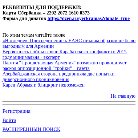
РЕКВИЗИТЫ ДЛЯ ПОДДЕРЖКИ:
Карта Сбербанка – 2202 2072 1610 0373
Форма для донатов
https://dzen.ru/yerkramas?donate=true
По этим темам читайте также
«Наследие»: Присоединение к ЕАЭС никоим образом не было
выгодным для Армении
Вероятность войны в зоне Карабахского конфликта в 2015
году минимальна - эксперт
Партия "Процветающая Армения" возможно провоцирует
раскол оппозиционной "тройки" – газета
Азербайджанская сторона предприняла две попытки
диверсионного проникновения
Карен Абрамян: блицкриг невозможен
На главную
Регистрация
Войти
РАСШИРЕННЫЙ ПОИСК