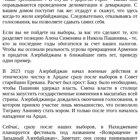
оправдываются проведением делимитации и демаркации. С
вашим домом поступят так же: отдадут и скажут, что здесь
когда-то жили азербайджанцы. Следовательно, отказываясь от
голосования, вы позволяете сдавать самих себя.
Если вы не пойдете на выборы, за вас это сделают те, кто
разделяет позицию Алена Симоняна и Никола Пашиняна, - те,
кто за последние годы обогатился за счет ваших налогов.
Чтобы вы осознали реальность угрозы превращения Армении
в придаток Азербайджана в ближайшие пять лет, приведу
один пример.
В 2023 году Азербайджан начал военные действия и
этническую чистку в Арцахе сразу после выборов в Совет
старейшин Еревана. Расчет был прост: Баку было необходимо,
чтобы Пашинян удержал власть. Смена власти в столице
могла запустить государственные изменения в масштабах всей
страны. Азербайджанцы дождались окончания голосования, в
котором приняло участие лишь меньшинство, что позволило
Тиграну Авиняну стать мэром. И только после этого началось
нападение на Арцах.
Сейчас, сразу после наших выборов, в Нахиджеване
планируется фестиваль под названием «Возвращение в
Западный Азербайджан». Заметьте: они снова привязывают