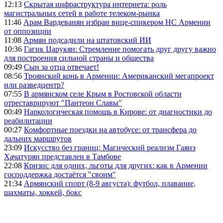
12:13
Скрытая инфраструктура интернета: роль
магистральных сетей в работе телеком-рынка
11:46
Арам Вардеванян избран вице-спикером НС Армении
от оппозиции
11:08
Армян подсадили на штатовский ИИ
10:36
Гагик Царукян: Стремление помогать друг другу важно
для построения сильной страны и общества
09:49
Сын за отца отвечает!
08:56
Троянский конь в Армении: Американский мегапроект
или разведцентр?
07:55
В армянском селе Крым в Ростовской области
отреставрируют "Пантеон Славы"
00:49
Наркологическая помощь в Кирове: от диагностики до
реабилитации
00:27
Комфортные поездки на автобусе: от трансфера до
дальних маршрутов
23:09
Искусство без границ: Магический реализм Гаянэ
Хачатурян представлен в Тамбове
22:08
Кризис для одних, льготы для других: как в Армении
господдержка достаётся "своим"
21:34
Армянский спорт (8-9 августа): футбол, плавание,
шахматы, хоккей, бокс