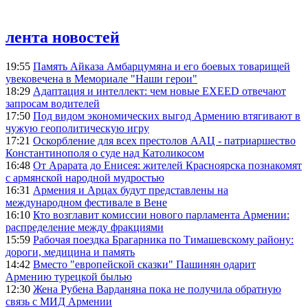
лента новостей
19:55
Память Айказа Амбарцумяна и его боевых товарищей
увековечена в Мемориале "Наши герои"
18:29
Адаптация и интеллект: чем новые EXEED отвечают
запросам водителей
17:50
Под видом экономических выгод Армению втягивают в
чужую геополитическую игру
17:21
Оскорбление для всех престолов ААЦ - патриаршество
Константинополя о суде над Католикосом
16:48
От Арарата до Енисея: жителей Красноярска познакомят
с армянской народной мудростью
16:31
Армения и Арцах будут представлены на
международном фестивале в Вене
16:10
Кто возглавит комиссии нового парламента Армении:
распределение между фракциями
15:59
Рабочая поездка Брагарника по Тимашевскому району:
дороги, медицина и память
14:42
Вместо "европейской сказки" Пашинян одарит
Армению турецкой былью
12:30
Жена Рубена Варданяна пока не получила обратную
связь с МИД Армении