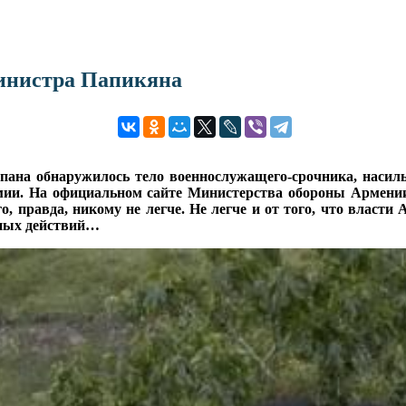
инистра Папикяна
апана обнаружилось тело военнослужащего-срочника, наси
мии. На официальном сайте Министерства обороны Армени
го, правда, никому не легче. Не легче и от того, что влас
нных действий…