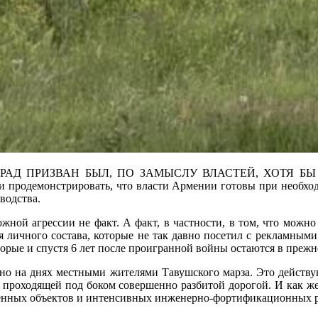
 ПРИЗВАН БЫЛ, ПО ЗАМЫСЛУ ВЛАСТЕЙ, ХОТЯ БЫ ЧАС
 и продемонстрировать, что власти Армении готовы при необход
водства.
ой агрессии не факт. А факт, в частности, в том, что можно
ля личного состава, которые не так давно посетил с рекламны
торые и спустя 6 лет после проигранной войны остаются в прежн
льно на днях местными жителями Тавушского марза. Это дейст
 с проходящей под боком совершенно разбитой дорогой. И как ж
енных объектов и интенсивных инженерно-фортификационных р