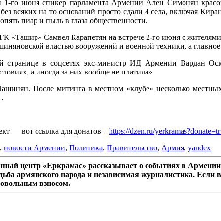
 1-го июня спикер парламента Армении Ален Симонян красочн
без всяких на то оснований просто сдали 4 села, включая Киран
опять пиар и пыль в глаза общественности.
К «Ташир» Самвел Карапетян на встрече 2-го июня с жителями 
шиняновской властью вооружений и военной техники, а главное 
ей странице в соцсетях экс-министр ИД Армении Вардан Оск
овиях, а иногда за них вообще не платила».
Пашинян. После митинга в местном «клубе» несколько местных
…
ект — вот ссылка для донатов –
https://dzen.ru/yerkramas?donate=t
,
новости Армении
,
Политика
,
Правительство
,
Армия
,
yandex
ный центр «Еркрамас» рассказывает о событиях в Армении,
дьба армянского народа и независимая журналистика. Если в
ровольным взносом.