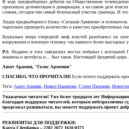
В ходе предвыборных дебатов на Общественном телевидении
произошла делимитация и демаркация, а на самом деле власти 
словам, сегодня там самый безопасный участок границы. И это 
Лидер предвыборного блока «Сильная Армения» и основатель Г
тщательно проверить количество и качество приобретенных па
Буквально вчера очередной миф властей разоблачил на сво
вооружения и военную технику «на намного более выгодных усл
P.S
. Недавно в этих тавушских местах побывал с агитацией 
машины и автобусы и… был таков. Настоящий бродячий цирк
Ашот Арамян, "Голос Армении"
СПАСИБО, ЧТО ПРОЧИТАЛИ!
Если хотите поддержать про
Теги:
Ашот Арамян
,
Никол Пашинян
,
Сурен Папикян
,
Новости
Уважаемые читатели! Уже более тридцати лет Информацион
благодаря поддержке читателей, которым небезразличны су
продолжал развиваться, вы можете поддержать проект доб
РЕКВИЗИТЫ ДЛЯ ПОДДЕРЖКИ:
Карта Сбербанка – 2202 2072 1610 0373