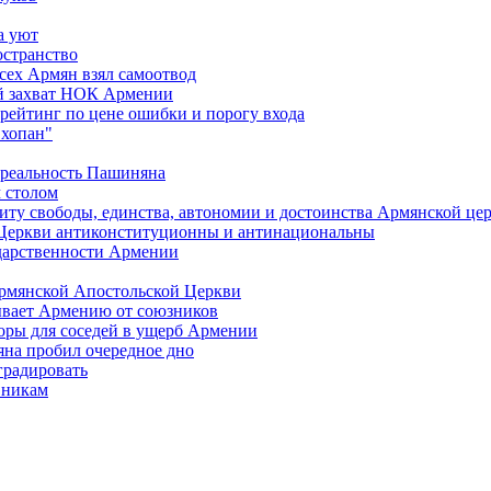
а уют
остранство
сех Армян взял самоотвод
ий захват НОК Армении
 рейтинг по цене ошибки и порогу входа
"хопан"
 реальность Пашиняна
 столом
иту свободы, единства, автономии и достоинства Армянской це
Церкви антиконституционны и антинациональны
ударственности Армении
Армянской Апостольской Церкви
ывает Армению от союзников
оры для соседей в ущерб Армении
яна пробил очередное дно
градировать
вникам