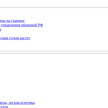
оны на границе
 управления обороной РФ
ы
ждым годом растет
аты, легкая атлетика
жуков