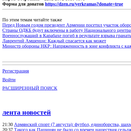
Форма для донатов
https://dzen.ru/yerkramas?donate=true
По этим темам читайте также
Перед Новым годом президент Армении посетил участок обор
Страны ОДКБ будут включены в работу Национального центра
Военнослужащий в Карабахе погиб в результате взрыва гранат
Лаврентий Амшенци: Каждый спасается как может
Министр обороны НКР: Напряженность в зоне конфликта с ка
Регистрация
Войти
РАСШИРЕННЫЙ ПОИСК
лента новостей
21:30
Армянский спорт (7 августа): футбол, единоборства, шахм
20:37
Такого как Пашинян не было со времен нашествия сельд