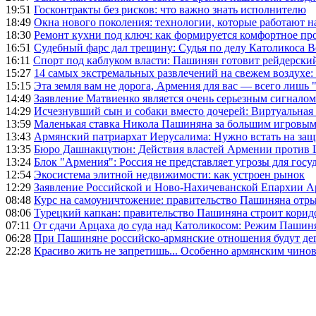
19:51
Госконтракты без рисков: что важно знать исполнителю
18:49
Окна нового поколения: технологии, которые работают н
18:30
Ремонт кухни под ключ: как формируется комфортное пр
16:51
Судебный фарс дал трещину: Судья по делу Католикоса В
16:11
Спорт под каблуком власти: Пашинян готовит рейдерск
15:27
14 самых экстремальных развлечений на свежем воздухе:
15:15
Эта земля вам не дорога, Армения для вас — всего лишь 
14:49
Заявление Матвиенко является очень серьезным сигналом
14:29
Исчезнувший сын и собаки вместо дочерей: Виртуальная
13:59
Маленькая ставка Никола Пашиняна за большим игровым
13:43
Армянский патриархат Иерусалима: Нужно встать на защ
13:35
Бюро Дашнакцутюн: Действия властей Армении против 
13:24
Блок "Армения": Россия не представляет угрозы для гос
12:54
Экосистема элитной недвижимости: как устроен рынок
12:29
Заявление Российской и Ново-Нахичеванской Епархии 
08:48
Курс на самоуничтожение: правительство Пашиняна отр
08:06
Турецкий капкан: правительство Пашиняна строит корид
07:11
От сдачи Арцаха до суда над Католикосом: Режим Пашин
06:28
При Пашиняне российско-армянские отношения будут де
22:28
Красиво жить не запретишь... Особенно армянским чино