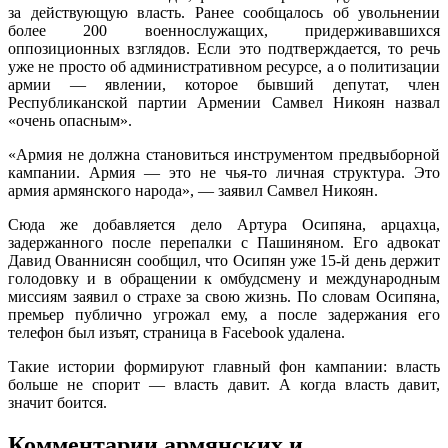
за действующую власть. Ранее сообщалось об увольнении
более 200 военнослужащих, придерживавшихся
оппозиционных взглядов. Если это подтверждается, то речь
уже не просто об административном ресурсе, а о политизации
армии — явлении, которое бывший депутат, член
Республиканской партии Армении Самвел Никоян назвал
«очень опасным».
«Армия не должна становиться инструментом предвыборной
кампании. Армия — это не чья-то личная структура. Это
армия армянского народа», — заявил Самвел Никоян.
Сюда же добавляется дело Артура Осипяна, арцахца,
задержанного после перепалки с Пашиняном. Его адвокат
Давид Ованнисян сообщил, что Осипян уже 15-й день держит
голодовку и в обращении к омбудсмену и международным
миссиям заявил о страхе за свою жизнь. По словам Осипяна,
премьер публично угрожал ему, а после задержания его
телефон был изъят, страница в Facebook удалена.
Такие истории формируют главный фон кампании: власть
больше не спорит — власть давит. А когда власть давит,
значит боится.
Комментарии армянских и