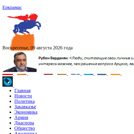
Еркрамас
Воскресенье, 09 августа 2026 года
Главная
Новости
Политика
Закавказье
Экономика
Армия
Диаспора
Общество
Аналитика