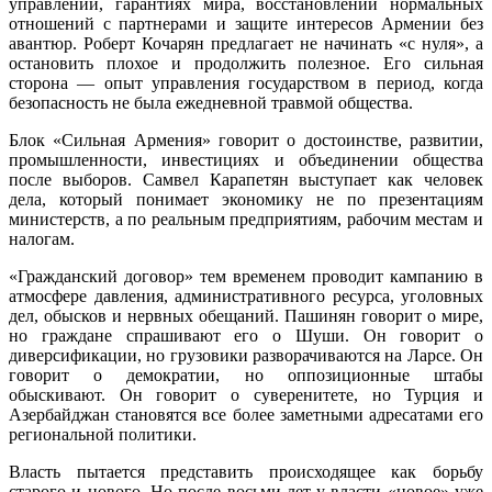
управлении, гарантиях мира, восстановлении нормальных
отношений с партнерами и защите интересов Армении без
авантюр. Роберт Кочарян предлагает не начинать «с нуля», а
остановить плохое и продолжить полезное. Его сильная
сторона — опыт управления государством в период, когда
безопасность не была ежедневной травмой общества.
Блок «Сильная Армения» говорит о достоинстве, развитии,
промышленности, инвестициях и объединении общества
после выборов. Самвел Карапетян выступает как человек
дела, который понимает экономику не по презентациям
министерств, а по реальным предприятиям, рабочим местам и
налогам.
«Гражданский договор» тем временем проводит кампанию в
атмосфере давления, административного ресурса, уголовных
дел, обысков и нервных обещаний. Пашинян говорит о мире,
но граждане спрашивают его о Шуши. Он говорит о
диверсификации, но грузовики разворачиваются на Ларсе. Он
говорит о демократии, но оппозиционные штабы
обыскивают. Он говорит о суверенитете, но Турция и
Азербайджан становятся все более заметными адресатами его
региональной политики.
Власть пытается представить происходящее как борьбу
старого и нового. Но после восьми лет у власти «новое» уже