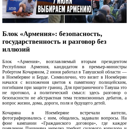
Блок «Армения»: безопасность,
государственность и разговор без
иллюзий
Блок «Армения», возглавляемый вторым президентом
Республики Армения, кандидатом в премьер-министры
Робертом Кочаряном, 2 июня работал в Тавушской области —
в Ноемберяне и Берде. Символично, что визит в Ноемберян
начался с возложения цветов к памятнику полицейским,
погибшим при защите границ. Для приграничного Тавуша это
не протокол, а политический смысл: здесь разговор о
безопасности не абстрактная тема телевизионных дебатов, а
вопрос жизни, дома, дороги, поля и будущего детей.
Кочаряна в Ноемберяне встречали жители,
фотографировались с ним, общались, задавали вопросы. На
фоне кампании «Гражданского договора», где каждое
появление Пашиняна нередко требует силового коридора и