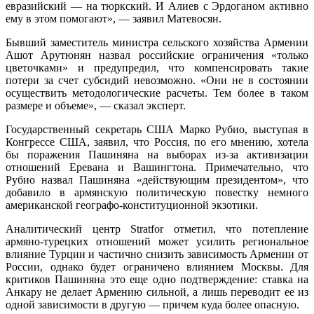
евразийский — на тюркский. И Алиев с Эрдоганом активно
ему в этом помогают», — заявил Матевосян.
Бывший заместитель министра сельского хозяйства Армении
Ашот Арутюнян назвал российские ограничения «только
цветочками» и предупредил, что компенсировать такие
потери за счет субсидий невозможно. «Они не в состоянии
осуществить методологические расчеты. Тем более в таком
размере и объеме», — сказал эксперт.
Государственный секретарь США Марко Рубио, выступая в
Конгрессе США, заявил, что Россия, по его мнению, хотела
бы поражения Пашиняна на выборах из-за активизации
отношений Еревана и Вашингтона. Примечательно, что
Рубио назвал Пашиняна «действующим президентом», что
добавило в армянскую политическую повестку немного
американской географо-конституционной экзотики.
Аналитический центр Stratfor отметил, что потепление
армяно-турецких отношений может усилить региональное
влияние Турции и частично снизить зависимость Армении от
России, однако будет ограничено влиянием Москвы. Для
критиков Пашиняна это еще одно подтверждение: ставка на
Анкару не делает Армению сильной, а лишь переводит ее из
одной зависимости в другую — причем куда более опасную.