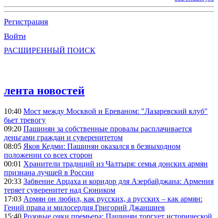
Регистрация
Войти
РАСШИРЕННЫЙ ПОИСК
лента новостей
10:40
Мост между Москвой и Ереваном: "Лазаревский клуб"
бьет тревогу
09:20
Пашинян за собственные провалы расплачивается
деньгами граждан и суверенитетом
08:05
Яков Кедми: Пашинян оказался в безвыходном
положении со всех сторон
00:01
Хранители традиций из Чалтыря: семья донских армян
признана лучшей в России
20:33
Забвение Арцаха и коридор для Азербайджана: Армения
теряет суверенитет над Сюником
17:03
Армян он любил, как русских, а русских – как армян:
Гений права и милосердия Григорий Джаншиев
15:40
Розовые очки премьера: Пашинян торгует исторической