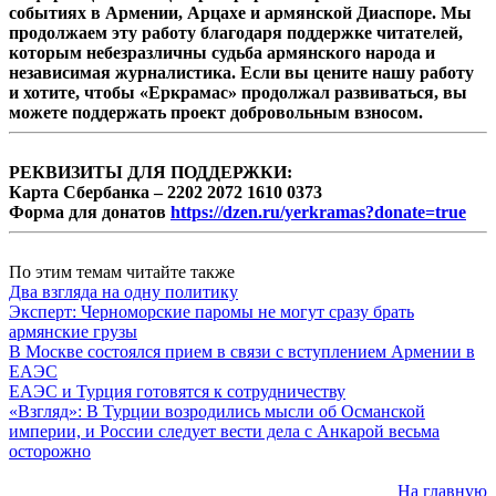
событиях в Армении, Арцахе и армянской Диаспоре. Мы
продолжаем эту работу благодаря поддержке читателей,
которым небезразличны судьба армянского народа и
независимая журналистика. Если вы цените нашу работу
и хотите, чтобы «Еркрамас» продолжал развиваться, вы
можете поддержать проект добровольным взносом.
РЕКВИЗИТЫ ДЛЯ ПОДДЕРЖКИ:
Карта Сбербанка – 2202 2072 1610 0373
Форма для донатов
https://dzen.ru/yerkramas?donate=true
По этим темам читайте также
Два взгляда на одну политику
Эксперт: Черноморские паромы не могут сразу брать
армянские грузы
В Москве состоялся прием в связи с вступлением Армении в
ЕАЭС
ЕАЭС и Турция готовятся к сотрудничеству
«Взгляд»: В Турции возродились мысли об Османской
империи, и России следует вести дела с Анкарой весьма
осторожно
На главную