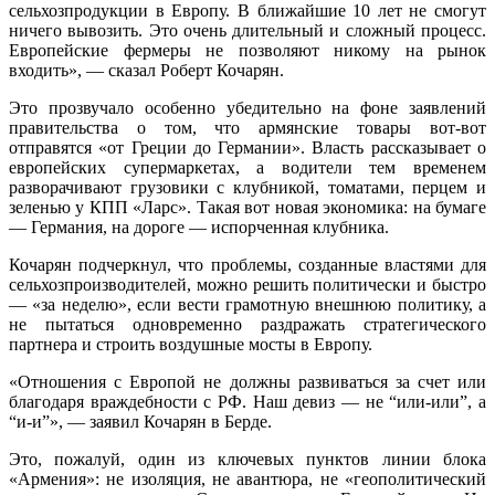
сельхозпродукции в Европу. В ближайшие 10 лет не смогут
ничего вывозить. Это очень длительный и сложный процесс.
Европейские фермеры не позволяют никому на рынок
входить», — сказал Роберт Кочарян.
Это прозвучало особенно убедительно на фоне заявлений
правительства о том, что армянские товары вот-вот
отправятся «от Греции до Германии». Власть рассказывает о
европейских супермаркетах, а водители тем временем
разворачивают грузовики с клубникой, томатами, перцем и
зеленью у КПП «Ларс». Такая вот новая экономика: на бумаге
— Германия, на дороге — испорченная клубника.
Кочарян подчеркнул, что проблемы, созданные властями для
сельхозпроизводителей, можно решить политически и быстро
— «за неделю», если вести грамотную внешнюю политику, а
не пытаться одновременно раздражать стратегического
партнера и строить воздушные мосты в Европу.
«Отношения с Европой не должны развиваться за счет или
благодаря враждебности с РФ. Наш девиз — не “или-или”, а
“и-и”», — заявил Кочарян в Берде.
Это, пожалуй, один из ключевых пунктов линии блока
«Армения»: не изоляция, не авантюра, не «геополитический