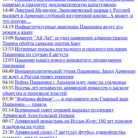
памятью и празднует дипломатическую капитуляцию
14:48
Дмитрий Медведев: Экономический разрыв с Россией
вызовет в Армении глубокий внутренний кризис. А может, и
что похуже…
14:19
Инфраструктурные авантюры Пашиняна ведут его
режим к краху
13:09
Комитет "Ай Дат" осудил намерение администрации
Трампа обойти санкции против Баку
12:53
Истинные посылы постыдного и опасного послания
Пашиняна по случаю 8 августа
12:03
Пашинян нашёл нового виноватого: неожиданное
признание
04:49
Внешнеполитический тупик Пашиняна: Запад Армению
не ждет, а Россия теряет терпение
04:16
Война Пашиняна с Арцахом идет даже на стадионах
03:55
Восемь лет ненависти: армянский режиссер о расколе
общества и произволе властей
03:30
"Фабрика фейков" — в парламенте или Главный враг
Пашиняна — правда
01:14
Всемирный совет церквей выразил поддержку
Армянской Апостольской Церкви
00:17
Армянский монастырь на Иссык-Куле: 160 лет поисков
и надежды на успех
21:30
Армянский спорт (7 августа): футбол, единоборства,
шахматы, легкая атлетика