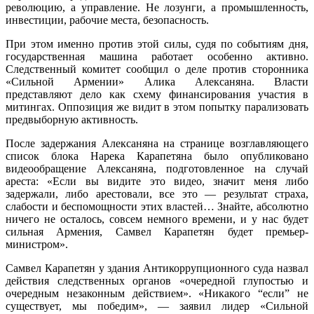
революцию, а управление. Не лозунги, а промышленность,
инвестиции, рабочие места, безопасность.
При этом именно против этой силы, судя по событиям дня,
государственная машина работает особенно активно.
Следственный комитет сообщил о деле против сторонника
«Сильной Армении» Алика Алексаняна. Власти
представляют дело как схему финансирования участия в
митингах. Оппозиция же видит в этом попытку парализовать
предвыборную активность.
После задержания Алексаняна на странице возглавляющего
список блока Нарека Карапетяна было опубликовано
видеообращение Алексаняна, подготовленное на случай
ареста: «Если вы видите это видео, значит меня либо
задержали, либо арестовали, все это — результат страха,
слабости и беспомощности этих властей… Знайте, абсолютно
ничего не осталось, совсем немного времени, и у нас будет
сильная Армения, Самвел Карапетян будет премьер-
министром».
Самвел Карапетян у здания Антикоррупционного суда назвал
действия следственных органов «очередной глупостью и
очередным незаконным действием». «Никакого “если” не
существует, мы победим», — заявил лидер «Сильной