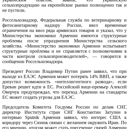
сельхозпродукцию на европейские рынки полноценно так и
не пустили.
Россельхознадзор, Федеральная служба по ветеринарному и
фитосанитарному надзору России, ввел временные
ограничения на ввоз ряда армянских товаров и указал, что у
Министерства экономики Армении имеются структурные
проблемы после упразднения Министерства сельского
хозяйства. «Министерство экономики Армении испытывает
структурные проблемы и не справляется с полномочиями в
части контроля сельхозпроизводителей», — говорится в
сообщении Россельхознадзора.
Президент России Владимир Путин ранее заявил, что при
выходе из ЕАЭС Армения может потерять 14% ВВП, а также
допустил возможность «интеллигентного развода», если
Ереван решит идти в ЕС. Российский вице-премьер Алексей
Оверчук предупреждал, что переход Армении на стандарты
ЕС может создать угрозы для ЕАЭС.
Председатель Комитета Госдумы России по делам СНГ,
директор Института стран СНГ Константин Затулин в
интервью Sputnik Армения заявил, что интерес США к
коридору через Сюник связан с желанием окружить Иран. По
его мнению, итогом может стать пресечение связей Армении