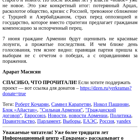
не новое. Это уже конкретный итог: потерянный Арцах,
расколотое общество, кризис с Россией, тревожное сближение
с Турцией и Азербайджаном, страх перед оппозицией и
государство, которое вместо стратегии предлагает гражданам
компенсацию за испорченный перец.
7 июня граждане Армении будут оценивать не красивые
лозунги, а прожитые последствия. И чем ближе день
голосования, тем яснее видно: правящая партия пришла к
выборам не с отчетом о победах, а с оправданиями за
поражения.
Арарат Масисян
СПАСИБО, ЧТО ПРОЧИТАЛИ!
Если хотите поддержать
проект — вот ссылка для донатов –
https://dzen.ru/yerkramas?
donate=true
Теги:
Роберт Кочарян
,
Самвел Карапетян
,
Никол Пашинян
,
Блок «Айастан»
,
"Сильная Армения"
,
"Гражданский
договор"
,
Евросоюз
,
Новости
,
новости Армении
,
Политика
,
Правительство
,
Парламент
,
Выборы
,
ЕАЭС
,
Россия
,
yandex
Уважаемые читатели! Уже более тридцати лет
Информационный центр «Еркрамас» рассказывает о