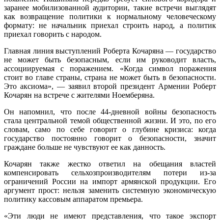
заранее мобилизованной аудитории, такие встречи выглядят
как возвращение политики к нормальному человеческому
формату: не начальник приехал строить народ, а политик
приехал говорить с народом.
Главная линия выступлений Роберта Кочаряна — государство
не может быть безопасным, если им руководит власть,
ассоциируемая с поражением. «Когда символ поражения
стоит во главе страны, страна не может быть в безопасности.
Это аксиома», — заявил второй президент Армении Роберт
Кочарян на встрече с жителями Ноемберяна.
Он напомнил, что после 44-дневной войны безопасность
стала центральной темой общественной жизни. И это, по его
словам, само по себе говорит о глубине кризиса: когда
государство постоянно говорит о безопасности, значит
граждане больше не чувствуют ее как данность.
Кочарян также жестко ответил на обещания властей
компенсировать сельхозпроизводителям потери из-за
ограничений России на импорт армянской продукции. Его
аргумент прост: нельзя заменить системную экономическую
политику кассовым аппаратом премьера.
«Эти люди не имеют представления, что такое экспорт