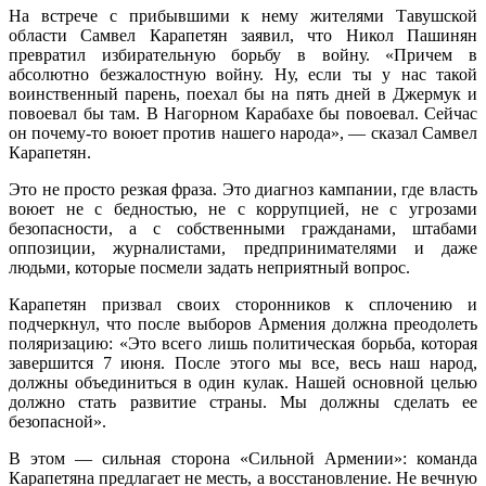
На встрече с прибывшими к нему жителями Тавушской
области Самвел Карапетян заявил, что Никол Пашинян
превратил избирательную борьбу в войну. «Причем в
абсолютно безжалостную войну. Ну, если ты у нас такой
воинственный парень, поехал бы на пять дней в Джермук и
повоевал бы там. В Нагорном Карабахе бы повоевал. Сейчас
он почему-то воюет против нашего народа», — сказал Самвел
Карапетян.
Это не просто резкая фраза. Это диагноз кампании, где власть
воюет не с бедностью, не с коррупцией, не с угрозами
безопасности, а с собственными гражданами, штабами
оппозиции, журналистами, предпринимателями и даже
людьми, которые посмели задать неприятный вопрос.
Карапетян призвал своих сторонников к сплочению и
подчеркнул, что после выборов Армения должна преодолеть
поляризацию: «Это всего лишь политическая борьба, которая
завершится 7 июня. После этого мы все, весь наш народ,
должны объединиться в один кулак. Нашей основной целью
должно стать развитие страны. Мы должны сделать ее
безопасной».
В этом — сильная сторона «Сильной Армении»: команда
Карапетяна предлагает не месть, а восстановление. Не вечную