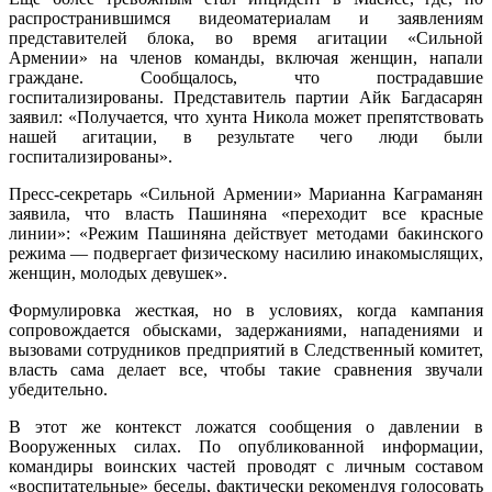
распространившимся видеоматериалам и заявлениям
представителей блока, во время агитации «Сильной
Армении» на членов команды, включая женщин, напали
граждане. Сообщалось, что пострадавшие
госпитализированы. Представитель партии Айк Багдасарян
заявил: «Получается, что хунта Никола может препятствовать
нашей агитации, в результате чего люди были
госпитализированы».
Пресс-секретарь «Сильной Армении» Марианна Каграманян
заявила, что власть Пашиняна «переходит все красные
линии»: «Режим Пашиняна действует методами бакинского
режима — подвергает физическому насилию инакомыслящих,
женщин, молодых девушек».
Формулировка жесткая, но в условиях, когда кампания
сопровождается обысками, задержаниями, нападениями и
вызовами сотрудников предприятий в Следственный комитет,
власть сама делает все, чтобы такие сравнения звучали
убедительно.
В этот же контекст ложатся сообщения о давлении в
Вооруженных силах. По опубликованной информации,
командиры воинских частей проводят с личным составом
«воспитательные» беседы, фактически рекомендуя голосовать