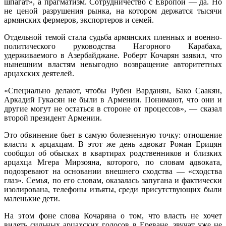
шпагат», а прагматизм. Сотрудничество с Европой — да. Но
не ценой разрушения рынка, на котором держатся тысячи
армянских фермеров, экспортеров и семей.
Отдельной темой стала судьба армянских пленных и военно-
политического руководства Нагорного Карабаха,
удерживаемого в Азербайджане. Роберт Кочарян заявил, что
нынешним властям невыгодно возвращение авторитетных
арцахских деятелей.
«Специально делают, чтобы Рубен Варданян, Бако Саакян,
Аркадий Гукасян не были в Армении. Понимают, что они и
другие могут не остаться в стороне от процессов», — сказал
второй президент Армении.
Это обвинение бьет в самую болезненную точку: отношение
власти к арцахцам. В этот же день адвокат Роман Ерицян
сообщил об обысках в квартирах родственников и близких
арцахца Мгера Мирзояна, которого, по словам адвоката,
подозревают на основании внешнего сходства — «сходства
глаз». Семья, по его словам, оказалась запугана и фактически
изолирована, телефоны изъяты, среди присутствующих были
маленькие дети.
На этом фоне слова Кочаряна о том, что власть не хочет
видеть сильных арцахских голосов в Ереване, звучат уже не