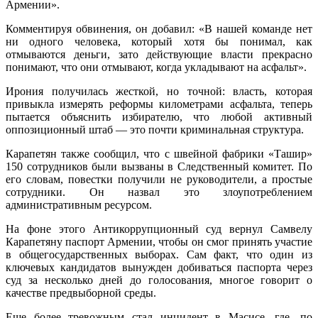
Армении».
Комментируя обвинения, он добавил: «В нашей команде нет
ни одного человека, который хотя бы понимал, как
отмываются деньги, зато действующие власти прекрасно
понимают, что они отмывают, когда укладывают на асфальт».
Ирония получилась жесткой, но точной: власть, которая
привыкла измерять реформы километрами асфальта, теперь
пытается объяснить избирателю, что любой активный
оппозиционный штаб — это почти криминальная структура.
Карапетян также сообщил, что с швейной фабрики «Ташир»
150 сотрудников были вызваны в Следственный комитет. По
его словам, повестки получили не руководители, а простые
сотрудники. Он назвал это злоупотреблением
административным ресурсом.
На фоне этого Антикоррупционный суд вернул Самвелу
Карапетяну паспорт Армении, чтобы он смог принять участие
в общегосударственных выборах. Сам факт, что один из
ключевых кандидатов вынужден добиваться паспорта через
суд за несколько дней до голосования, многое говорит о
качестве предвыборной среды.
Еще более тревожным стал инцидент в Масисе, где, по