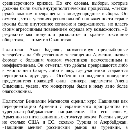
среднесрочного кризиса. По его словам, выборы, которые
должны были быть внутриполитическим процессом, «легкой
рукой власти» превращены в международные выборы. Он
отметил, что в условиях региональной напряженности стране
нужны были внутреннее согласие и сдержанность, но власть
своим агрессивным поведением сорвала эту возможность. «В
результате мы получили расколотое и крайне токсичное
общество», — отметил Ованнисян.
Политолог Акоп Бадалян, комментируя предвыборные
теледебаты на Общественном телевидении Армении, назвал
формат с большим числом участников искусственным и
неэффективным. Он отметил, что дебаты превращаются либо
в «восточный базар», либо в шоу, где участники стараются
перекричать друг друга. Особенно он выделил поведение
представителя правящей силы, спикера парламента Алена
Симоняна, указав, что модераторы были к нему явно более
благосклонны.
Политолог Бениамин Матевосян оценил курс Пашиняна как
переориентацию Армении с евразийского пространства на
турецко-азербайджанское направление. По его словам,
Армению из интеграционных структур вокруг России уводят
не столько США и ЕС, сколько Турция и Азербайджан.
«Пашинян меняет российский рынок на турецкий, а