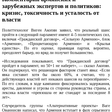
зарубежных экспертов и политиков:
кризис, токсичность и усталость от
власти
Политтехнолог Виген Акопян заявил, что реальный шанс
пройти в следующий парламент имеют 4–5 политических сил,
включая «Гражданский договор», «Сильную Армению», блок
«Армения», «Процветающую Армению» и «Крылья
единства». По его оценке, правящая партия, вероятно,
преодолеет барьер, но вряд ли получит большинство.
«Исследования показывают, что “Гражданский договор”
пройдет в парламент, но 50+1 не наберет», — сказал Акопян.
Он подчеркнул, что решающим фактором станет явка: «Если
явка составит хотя бы около 60%, я считаю, что у
действующих властей нет никаких шансов на переизбрание».
По его словам, в ходе кампании фиксировались задержания,
аресты, давление и угрозы со стороны руководства страны, а
лексика власти «превзошла ее же стандарт за последние 8
лет».
Соучредитель группы «Альтернативные проекты» Ваге
Ованнисян написал, что Армения вступает в фазу серьезного