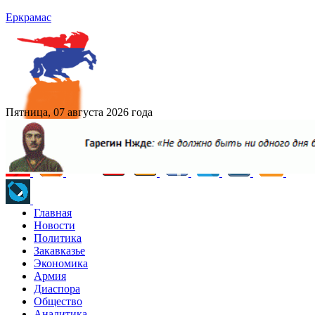
Еркрамас
Пятница, 07 августа 2026 года
Главная
Новости
Политика
Закавказье
Экономика
Армия
Диаспора
Общество
Аналитика