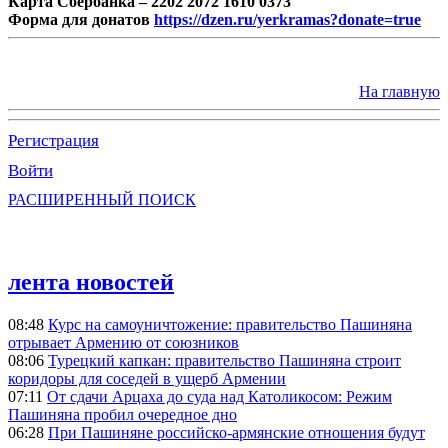
Карта Сбербанка – 2202 2072 1610 0373
Форма для донатов
https://dzen.ru/yerkramas?donate=true
На главную
Регистрация
Войти
РАСШИРЕННЫЙ ПОИСК
лента новостей
08:48
Курс на самоуничтожение: правительство Пашиняна
отрывает Армению от союзников
08:06
Турецкий капкан: правительство Пашиняна строит
коридоры для соседей в ущерб Армении
07:11
От сдачи Арцаха до суда над Католикосом: Режим
Пашиняна пробил очередное дно
06:28
При Пашиняне российско-армянские отношения будут