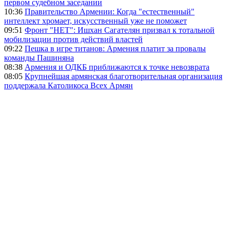
первом судебном заседании
10:36
Правительство Армении: Когда "естественный"
интеллект хромает, искусственный уже не поможет
09:51
Фронт "НЕТ": Ишхан Сагателян призвал к тотальной
мобилизации против действий властей
09:22
Пешка в игре титанов: Армения платит за провалы
команды Пашиняна
08:38
Армения и ОДКБ приближаются к точке невозврата
08:05
Крупнейшая армянская благотворительная организация
поддержала Католикоса Всех Армян