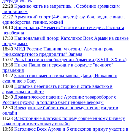
деградировать
22:28
Красиво жить не запретишь... Особенно армянским
чиновникам
21:27
Армянский спорт (4-6 августа): футбол, водные виды,
единоборства, теннис, хоккей
18:10
Энвер-паша, "Немесис" и логика возмездия: Расплата
неизбежна
17:30
Национальный позор: Католикос Всех Армян на скамье
подсудимых
16:40
МИД России: Пашинян уготовил Армении роль
"низкозатратного предприятия" Запада
15:07
Роль России в освобождении Армении (XVIII–XX вв.)
13:36
Никол Пашинян переходит к формуле "вечного"
правления
13:22
Закон силы вместо силы закона: Давид Ишханян о
судилище в Баку
13:08
Попытка переписать историю и стать властью в
армянском вилайете
12:49
Драматическое падение Армении: товарооборот с
Россией рухнул, а топливо бьет ценовые рекорды
12:30
Электронные библиотеки: почему чтение уходит в
онлайн
11:28
Электронные платежи: почему современному бизнесу
важно принимать оплату онлайн
10:56
Католикос Всех Армян и 6 епископов примут участие в