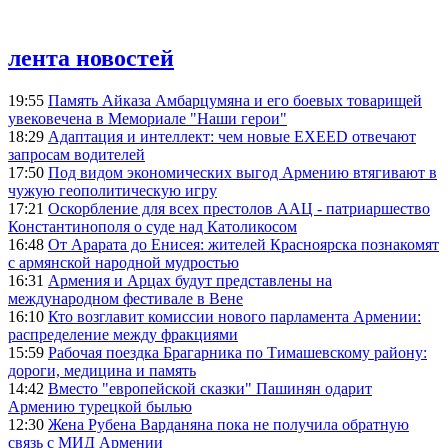
лента новостей
19:55
Память Айказа Амбарцумяна и его боевых товарищей
увековечена в Мемориале "Наши герои"
18:29
Адаптация и интеллект: чем новые EXEED отвечают
запросам водителей
17:50
Под видом экономических выгод Армению втягивают в
чужую геополитическую игру
17:21
Оскорбление для всех престолов ААЦ - патриаршество
Константинополя о суде над Католикосом
16:48
От Арарата до Енисея: жителей Красноярска познакомят
с армянской народной мудростью
16:31
Армения и Арцах будут представлены на
международном фестивале в Вене
16:10
Кто возглавит комиссии нового парламента Армении:
распределение между фракциями
15:59
Рабочая поездка Брагарника по Тимашевскому району:
дороги, медицина и память
14:42
Вместо "европейской сказки" Пашинян одарит
Армению турецкой былью
12:30
Жена Рубена Варданяна пока не получила обратную
связь с МИД Армении