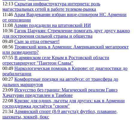
12:13
Скрытая инфраструктура интернета: роль
магистральных сетей в работе телеком-рынка
11:46
Арам Вардеванян избран вице-спикером НС Армении
от оппозиции
11:08
Армян подсадили на штатовский ИИ
10:36
Гагик Царукян: Стремление помогать друг другу важно
для построения сильной страны и общества
09:49
Сын за отца отвечает!
08:56
Троянский конь в Армении: Американский мегапроект
или разведцентр?
07:55
В армянском селе Крым в Ростовской области
отреставрируют "Пантеон Славы"
00:49
Наркологическая помощь в Кирове: от диагностики до
реабилитации
00:27
Комфортные поездки на автобусе: от трансфера до
дальних маршрутов
23:09
Искусство без границ: Магический реализм Гаянэ
Хачатурян представлен в Тамбове
22:08
Кризис для одних, льготы для других: как в Армении
господдержка достаётся "своим"
21:34
Армянский спорт (8-9 августа): футбол, плавание,
шахматы, хоккей, бокс