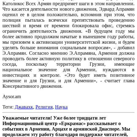
Католикос Всех Армян предпримет шаги в этом направлении.
Что касается деятельности нового движения, Эдвард Апрамян
оценил ее в целом положительно, вспомнив при этом, что
полиция пыталась всячески препятствовать проведению
шествий и время от времени блокировала офис, стремясь
ограничить деятельность движения. «В будущем году мы
более активно продолжим начатые в нынешнем году работы,
мы призовем к активизации университетской жизни, и будем
уделять больше внимания социальным вопросам», - добавил
Э.Апрамян. Согласно мнению Э.Апрамяна, Армения должна
проводить более активную политику в отношении северного
соседа, поскольку территории Грузии, имеющие
национальное значение для Армении, нуждаются в
инвестициях и контроле. «Это будет иметь позитивное
значение и для Грузии, и для Армении», - считает глава
Консервативного движения.
Aysor.am
Теги:
Джавахк
,
Религия
,
Наука
Уважаемые читатели! Уже более тридцати лет
Информационный центр «Еркрамас» рассказывает о
событиях в Армении, Арцахе и армянской Диаспоре. Мы
продолжаем эту работу благодаря поддержке читателей,