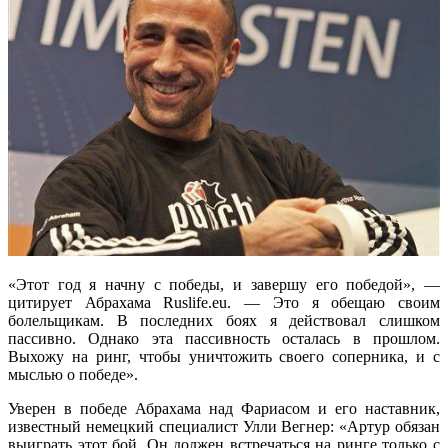
«Этот год я начну с победы, и завершу его победой», —
цитирует Абрахама Ruslife.eu. — Это я обещаю своим
болельщикам. В последних боях я действовал слишком
пассивно. Однако эта пассивность осталась в прошлом.
Выхожу на ринг, чтобы уничтожить своего соперника, и с
мыслью о победе».
Уверен в победе Абрахама над Фариасом и его наставник,
известный немецкий специалист Улли Вегнер: «Артур обязан
выиграть этот бой. Он должен встречаться на ринге только с