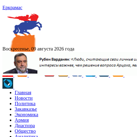
Еркрамас
Воскресенье, 09 августа 2026 года
Главная
Новости
Политика
Закавказье
Экономика
Армия
Диаспора
Общество
Аналитика