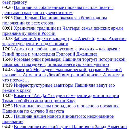
бьет тревогу
09:20
Пашинян за собственные провалы расплачивается
деньгами граждан и суверенитетом
08:05
Яков Кедми: Пашинян оказался в безвыходном
положении со всех сторон
00:01
Хранители традиций из Чалтыря: семья донских армян
признана лучшей в России
20:33
Забвение Арцаха и коридор для Азербайджана: Армения
теряет суверенитет над Сюником
17:03
Армян он любил, как русских, а русских – как армян:
Гений права и милосердия Григорий Джаншиев
15:40
Розовые очки премьера: Пашинян торгует исторической
памятью и празднует дипломатическую капитуляцию
14:48
Дмитрий Медведев: Экономический разрыв с Россией
вызовет в Армении глубокий внутренний кризис. А может, и
что похуже…
14:19
Инфраструктурные авантюры Пашиняна ведут его
режим к краху
13:09
Комитет "Ай Дат" осудил намерение администрации
Трампа обойти санкции против Баку
12:53
Истинные посылы постыдного и опасного послания
Пашиняна по случаю 8 августа
12:03
Пашинян нашёл нового виноватого: неожиданное
признание
04:49
Внешнеполитический тупик Пашиняна: Запад Армению