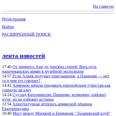
На главную
Регистрация
Войти
РАСШИРЕННЫЙ ПОИСК
лента новостей
17:40
От древнего Ани до донских степей: Весь путь
нахичеванских армян в музейной экспозиции
14:57
Если Алиев получает приглашение, а Пашинян — нет,
то о чем это говорит?
14:42
Армению начали продавать европейским туристам как
главную загадку
14:24
Суд над Католикосом: Пашинян, возможно, избежит
пули, но не избежит истории
12:54
Архитектурная летопись армянской общины
Екатеринодара
10:40
Мост между Москвой и Ереваном: "Лазаревский клуб"