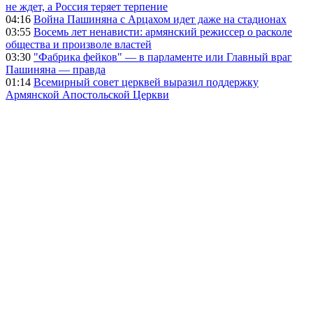
не ждет, а Россия теряет терпение
04:16
Война Пашиняна с Арцахом идет даже на стадионах
03:55
Восемь лет ненависти: армянский режиссер о расколе
общества и произволе властей
03:30
"Фабрика фейков" — в парламенте или Главный враг
Пашиняна — правда
01:14
Всемирный совет церквей выразил поддержку
Армянской Апостольской Церкви