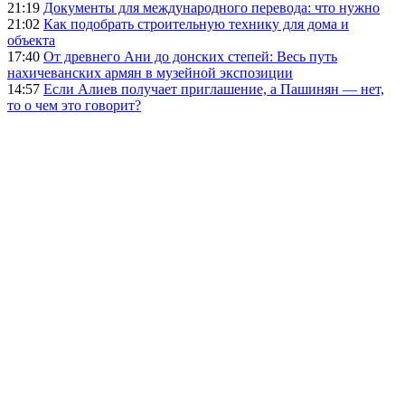
21:19
Документы для международного перевода: что нужно
21:02
Как подобрать строительную технику для дома и
объекта
17:40
От древнего Ани до донских степей: Весь путь
нахичеванских армян в музейной экспозиции
14:57
Если Алиев получает приглашение, а Пашинян — нет,
то о чем это говорит?