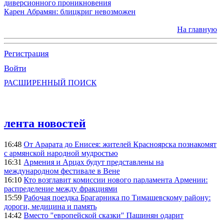
диверсионного проникновения
Карен Абрамян: блицкриг невозможен
На главную
Регистрация
Войти
РАСШИРЕННЫЙ ПОИСК
лента новостей
16:48
От Арарата до Енисея: жителей Красноярска познакомят
с армянской народной мудростью
16:31
Армения и Арцах будут представлены на
международном фестивале в Вене
16:10
Кто возглавит комиссии нового парламента Армении:
распределение между фракциями
15:59
Рабочая поездка Брагарника по Тимашевскому району:
дороги, медицина и память
14:42
Вместо "европейской сказки" Пашинян одарит