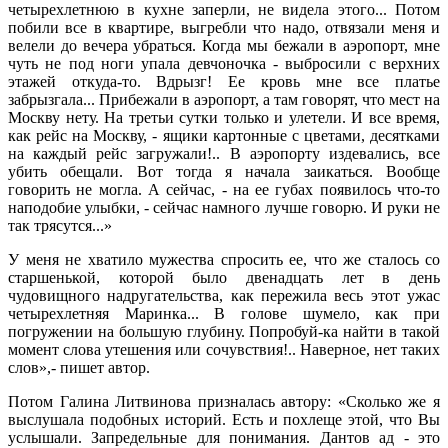
четырехлетнюю в кухне заперли, не видела этого... Потом
побили все в квартире, выгребли что надо, отвязали меня и
велели до вечера убраться. Когда мы бежали в аэропорт, мне
чуть не под ноги упала девчоночка - выбросили с верхних
этажей откуда-то. Вдрызг! Ее кровь мне все платье
забрызгала... Прибежали в аэропорт, а там говорят, что мест на
Москву нету. На третьи сутки только и улетели. И все время,
как рейс на Москву, - ящики картонные с цветами, десятками
на каждый рейс загружали!.. В аэропорту издевались, все
убить обещали. Вот тогда я начала заикаться. Вообще
говорить не могла. А сейчас, - на ее губах появилось что-то
наподобие улыбки, - сейчас намного лучше говорю. И руки не
так трясутся...»
У меня не хватило мужества спросить ее, что же сталось со
старшенькой, которой было двенадцать лет в день
чудовищного надругательства, как пережила весь этот ужас
четырехлетняя Маринка... В голове шумело, как при
погружении на большую глубину. Попробуй-ка найти в такой
момент слова утешения или сочувствия!.. Наверное, нет таких
слов»,- пишет автор.
Потом Галина Литвинова призналась автору: «Сколько же я
выслушала подобных историй. Есть и похлеще этой, что Вы
услышали. Запредельные для понимания. Дантов ад - это