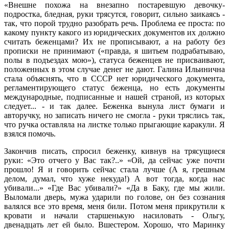
«Внешне похожа на внезапно постаревшую девочку-
подростка, бледная, руки трясутся, говорит, сильно заикаясь -
так, что порой трудно разобрать речь. Проблема ее проста: по
какому пункту какого из юридических документов их должно
считать беженцами? Их не прописывают, а на работу без
прописки не принимают («правда, я шитьем подрабатываю,
полы в подъездах мою»), статуса беженцев не присваивают,
положенных в этом случае денег не дают. Галина Ильинична
стала объяснять, что в СССР нет юридического документа,
регламентирующего статус беженца, но есть документы
международные, подписанные и нашей страной, из которых
следует... - и так далее. Беженка вынула лист бумаги и
авторучку, но записать ничего не смогла - руки тряслись так,
что ручка оставляла на листке только прыгающие каракули. Я
взялся помочь.
Закончив писать, спросил беженку, кивнув на трясущиеся
руки: «Это отчего у Вас так?..» «Ой, да сейчас уже почти
прошло! Я и говорить сейчас стала лучше (А я, грешным
делом, думал, что хуже некуда!) А вот тогда, когда нас
убивали...» «Где Вас убивали?» «Да в Баку, где мы жили.
Выломали дверь, мужа ударили по голове, он без сознания
валялся все это время, меня били. Потом меня прикрутили к
кровати и начали старшенькую насиловать - Ольгу,
двенадцать лет ей было. Вшестером. Хорошо, что Маринку