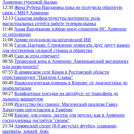
Армению турецкой былью
12:30
Жена Рубена Варданяна пока не получила обратную
связь с МИД Армении
12:13
Скрытая инфраструктура интернета: роль
магистральных сетей в работе телеком-рынка
11:46
Арам Вардеванян избран вице-спикером НС Армении
от оппозиции
11:08
Армян подсадили на штатовский ИИ
10:36
Гагик Царукян: Стремление помогать друг другу важно
для построения сильной страны и общества
09:49
Сын за отца отвечает!
08:56
Троянский конь в Армении: Американский мегапроект
или разведцентр?
07:55
В армянском селе Крым в Ростовской области
отреставрируют "Пантеон Славы"
00:49
Наркологическая помощь в Кирове: от диагностики до
реабилитации
00:27
Комфортные поездки на автобусе: от трансфера до
дальних маршрутов
23:09
Искусство без границ: Магический реализм Гаянэ
Хачатурян представлен в Тамбове
22:08
Кризис для одних, льготы для других: как в Армении
господдержка достаётся "своим"
21:34
Армянский спорт (8-9 августа): футбол, плавание,
шахматы, хоккей, бокс