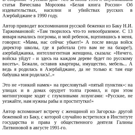
статья Вячеслава Морозова «Белая книга России» Об
издевательствах, насилии и убийствах русских в
Азербайджане в 1990 году.
Автор приводит воспоминания русской беженки из Баку Н.И.
Таржимановой: «Там творилось что-то невообразимое. С 13
января начались погромы, и мой ребенок, вцепившись в меня,
говорил: «Мама, нас сейчас убьют!» А после ввода войск
директор школы, где я работала (это вам не на базаре!),
азербайджанка, интеллигентная женщина, сказала: «Ничего,
войска уйдут - и здесь на каждом дереве будет по русскому
висеть». Бежали, оставив квартиры, имущество, мебель... А
ведь я родилась в Азербайджане, да не только я: там еще
бабушка моя родилась!..»
Это не «тонкий намек» на пресловутый «пятый пунктик»: на
улицах и в домах орудует толпа громил, и при этом
митингующие ходят с глумливыми лозунгами: «Русские, не
уезжайте, нам нужны рабы и проститутки!»
Автор вспоминает встречу с женщиной из Загорска- другой
беженкой из Баку, с которой случайно встретился в Институте
государства и права у общественного деятеля Галины
Литвиновой в августе 1991-го.