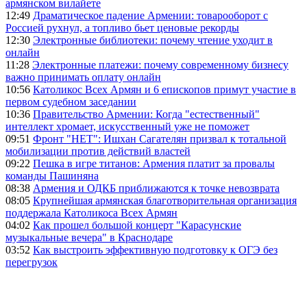
армянском вилайете
12:49
Драматическое падение Армении: товарооборот с
Россией рухнул, а топливо бьет ценовые рекорды
12:30
Электронные библиотеки: почему чтение уходит в
онлайн
11:28
Электронные платежи: почему современному бизнесу
важно принимать оплату онлайн
10:56
Католикос Всех Армян и 6 епископов примут участие в
первом судебном заседании
10:36
Правительство Армении: Когда "естественный"
интеллект хромает, искусственный уже не поможет
09:51
Фронт "НЕТ": Ишхан Сагателян призвал к тотальной
мобилизации против действий властей
09:22
Пешка в игре титанов: Армения платит за провалы
команды Пашиняна
08:38
Армения и ОДКБ приближаются к точке невозврата
08:05
Крупнейшая армянская благотворительная организация
поддержала Католикоса Всех Армян
04:02
Как прошел большой концерт "Карасунские
музыкальные вечера" в Краснодаре
03:52
Как выстроить эффективную подготовку к ОГЭ без
перегрузок