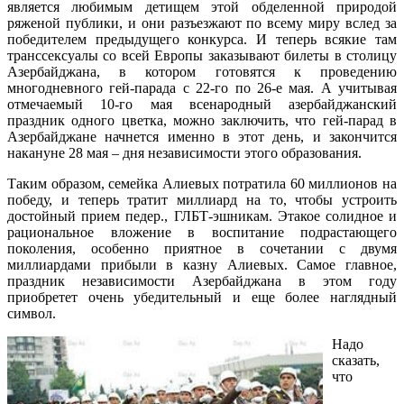
является любимым детищем этой обделенной природой
ряженой публики, и они разъезжают по всему миру вслед за
победителем предыдущего конкурса. И теперь всякие там
транссексуалы со всей Европы заказывают билеты в столицу
Азербайджана, в котором готовятся к проведению
многодневного гей-парада с 22-го по 26-е мая. А учитывая
отмечаемый 10-го мая всенародный азербайджанский
праздник одного цветка, можно заключить, что гей-парад в
Азербайджане начнется именно в этот день, и закончится
накануне 28 мая – дня независимости этого образования.
Таким образом, семейка Алиевых потратила 60 миллионов на
победу, и теперь тратит миллиард на то, чтобы устроить
достойный прием педер., ГЛБТ-эшникам. Этакое солидное и
рациональное вложение в воспитание подрастающего
поколения, особенно приятное в сочетании с двумя
миллиардами прибыли в казну Алиевых. Самое главное,
праздник независимости Азербайджана в этом году
приобретет очень убедительный и еще более наглядный
символ.
Надо
сказать,
что