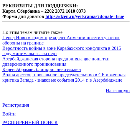
РЕКВИЗИТЫ ДЛЯ ПОДДЕРЖКИ:
Карта Сбербанка – 2202 2072 1610 0373
Форма для донатов
https://dzen.ru/yerkramas?donate=true
По этим темам читайте также
Перед Новым годом президент Армении посетил участок
обороны на границе
Вероятность войны в зоне Карабахского конфликта в 2015
году минимальна - эксперт
Азербайджанская сторона предприняла две попытки
диверсионного проникновения
Карен Абрамян: блицкриг невозможен
Волна арестов, провальное председательство в СЕ и жесткая
критика Запада - знаковые события 2014 г. в Азербайджане
На главную
Регистрация
Войти
РАСШИРЕННЫЙ ПОИСК