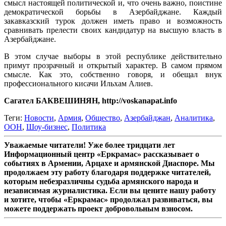
смысл настоящей политической и, что очень важно, поистине
демократической борьбы в Азербайджане. Каждый
закавказский турок должен иметь право и возможность
сравнивать прелести своих кандидатур на высшую власть в
Азербайджане.
В этом случае выборы в этой республике действительно
примут прозрачный и открытый характер. В самом прямом
смысле. Как это, собственно говоря, и обещал внук
профессионального кисачи Ильхам Алиев.
Сагател БАКВЕШИНЯН, http://voskanapat.info
Теги:
Новости
,
Армия
,
Общество
,
Азербайджан
,
Аналитика
,
ООН
,
Шоу-бизнес
,
Политика
Уважаемые читатели! Уже более тридцати лет
Информационный центр «Еркрамас» рассказывает о
событиях в Армении, Арцахе и армянской Диаспоре. Мы
продолжаем эту работу благодаря поддержке читателей,
которым небезразличны судьба армянского народа и
независимая журналистика. Если вы цените нашу работу
и хотите, чтобы «Еркрамас» продолжал развиваться, вы
можете поддержать проект добровольным взносом.