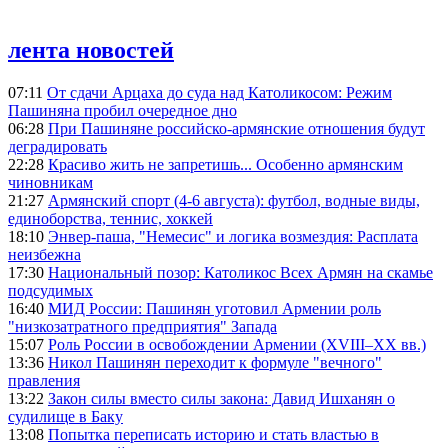
лента новостей
07:11
От сдачи Арцаха до суда над Католикосом: Режим
Пашиняна пробил очередное дно
06:28
При Пашиняне российско-армянские отношения будут
деградировать
22:28
Красиво жить не запретишь... Особенно армянским
чиновникам
21:27
Армянский спорт (4-6 августа): футбол, водные виды,
единоборства, теннис, хоккей
18:10
Энвер-паша, "Немесис" и логика возмездия: Расплата
неизбежна
17:30
Национальный позор: Католикос Всех Армян на скамье
подсудимых
16:40
МИД России: Пашинян уготовил Армении роль
"низкозатратного предприятия" Запада
15:07
Роль России в освобождении Армении (XVIII–XX вв.)
13:36
Никол Пашинян переходит к формуле "вечного"
правления
13:22
Закон силы вместо силы закона: Давид Ишханян о
судилище в Баку
13:08
Попытка переписать историю и стать властью в