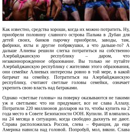
Как известно, средства хороши, когда их можно потратить. Ну,
приобрели половину славного острова Пальма в Дубаи для
детей своих, банков парочку приобрели, заводы, там,
фабрики, яхты и другие побрякушки, а что дальше-то? А
дальше Алиевы решили слегка потратиться на собственно
Азербайджанскую республику – даром, что
незаконнорожденное образование. Вы только не путайте
Азербайджанскую республику с жителями этого образования,
они семейке Алиевых интересны ровно в той мере, в какой
батрачат на семейку. Потратиться на Азербайджанскую
республику, считают светлые головы семейки, означает
укрепить свою власть над батраками.
Однако «светлые головы» на поверку оказываются не такими
уж и светлыми: что ни придумают, все не слава Аллаху.
Потратили 220 миллионов долларов на то, чтобы купить на 2
года место в Совете Безопасности ООН. Купили. И вляпались
на 24 месяца в ситуацию, когда свободно дыхнуть не дают.
Справа расположилась Россия, слева – Франция, да еще
Америка нависла над головой. Попробуй, мол, вякни. Слава