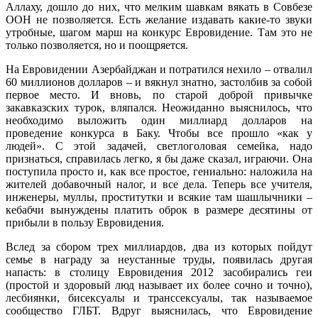
Аллаху, дошло до них, что мелким шавкам вякать в Совбезе
ООН не позволяется. Есть желание издавать какие-то звуки
утробные, шагом марш на конкурс Евровидение. Там это не
только позволяется, но и поощряется.
На Евровидении Азербайджан и потратился нехило – отвалил
60 миллионов долларов – и вякнул знатно, застолбив за собой
первое место. И вновь, по старой доброй привычке
закавказских турок, вляпался. Неожиданно выяснилось, что
необходимо выложить один миллиард долларов на
проведение конкурса в Баку. Чтобы все прошло «как у
людей». С этой задачей, светлоголовая семейка, надо
признаться, справилась легко, я бы даже сказал, играючи. Она
поступила просто и, как все простое, гениально: наложила на
жителей добавочный налог, и все дела. Теперь все учителя,
инженеры, муллы, проститутки и всякие там шашлычники –
кебабчи вынуждены платить оброк в размере десятины от
прибыли в пользу Евровидения.
Вслед за сбором трех миллиардов, два из которых пойдут
семье в награду за неустанные труды, появилась другая
напасть: в столицу Евровидения 2012 засобирались геи
(простой и здоровый люд называет их более сочно и точно),
лесбиянки, бисексуалы и транссексуалы, так называемое
сообщество ГЛБТ. Вдруг выяснилась, что Евровидение