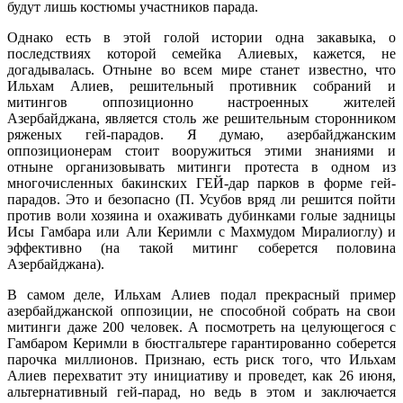
будут лишь костюмы участников парада.
Однако есть в этой голой истории одна закавыка, о
последствиях которой семейка Алиевых, кажется, не
догадывалась. Отныне во всем мире станет известно, что
Ильхам Алиев, решительный противник собраний и
митингов оппозиционно настроенных жителей
Азербайджана, является столь же решительным сторонником
ряженых гей-парадов. Я думаю, азербайджанским
оппозиционерам стоит вооружиться этими знаниями и
отныне организовывать митинги протеста в одном из
многочисленных бакинских ГЕЙ-дар парков в форме гей-
парадов. Это и безопасно (П. Усубов вряд ли решится пойти
против воли хозяина и охаживать дубинками голые задницы
Исы Гамбара или Али Керимли с Махмудом Миралиоглу) и
эффективно (на такой митинг соберется половина
Азербайджана).
В самом деле, Ильхам Алиев подал прекрасный пример
азербайджанской оппозиции, не способной собрать на свои
митинги даже 200 человек. А посмотреть на целующегося с
Гамбаром Керимли в бюстгальтере гарантированно соберется
парочка миллионов. Признаю, есть риск того, что Ильхам
Алиев перехватит эту инициативу и проведет, как 26 июня,
альтернативный гей-парад, но ведь в этом и заключается