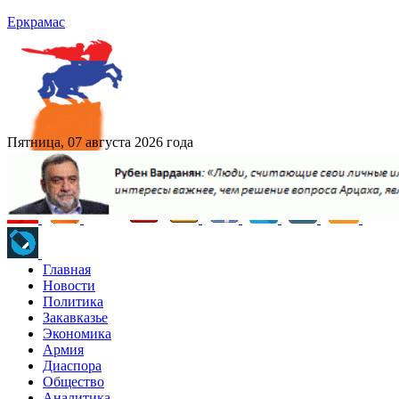
Еркрамас
Пятница, 07 августа 2026 года
Главная
Новости
Политика
Закавказье
Экономика
Армия
Диаспора
Общество
Аналитика