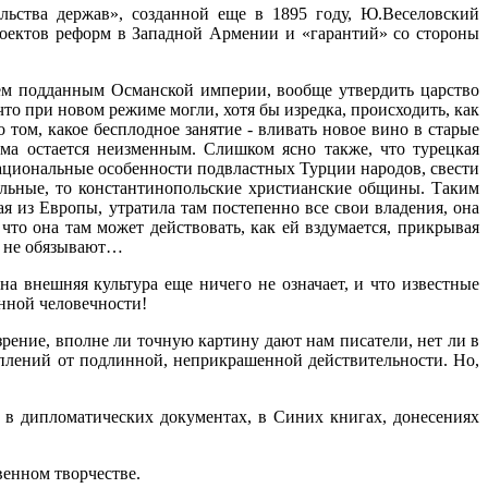
ьства держав», созданной еще в 1895 году, Ю.Веселовский
роектов реформ в Западной Армении и «гарантий» со стороны
всем подданным Османской империи, вообще утвердить царство
что при новом режиме могли, хотя бы изредка, происходить, как
 том, какое бесплодное занятие - вливать новое вино в старые
ма остается неизменным. Слишком ясно также, что турецкая
национальные особенности подвластных Турции народов, свести
альные, то константинопольские христианские общины. Таким
я из Европы, утратила там постепенно все свои владения, она
 что она там может действовать, как ей вздумается, прикрывая
му не обязывают…
а внешняя культура еще ничего не означает, и что известные
нной человечности!
рение, вполне ли точную картину дают нам писатели, нет ли в
уплений от подлинной, неприкрашенной действительности. Но,
 в дипломатических документах, в Синих книгах, донесениях
венном творчестве.