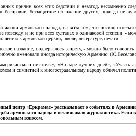
вных причин всех этих бедствий и невзгод, несомненно следо
 и бесправие, беззащитное положение других, никогда не чувс
й жизни армянского народа, на всём том, что носило отпечато
е повсюду, и не при всех султанах в одинаковой степени, - м
ошению к армянской церкви, школе, литературе, печати.
еское название, подвергалось запрету, - можно было говорить 
шибочно именовали иногда историческую Армению. (Ю.Веселовск
американского писателя», «На заре лучших дней», «Участь а
мом и симпатией к многострадальному народу обличал политик
ный центр «Еркрамас» рассказывает о событиях в Армении,
дьба армянского народа и независимая журналистика. Если в
ровольным взносом.