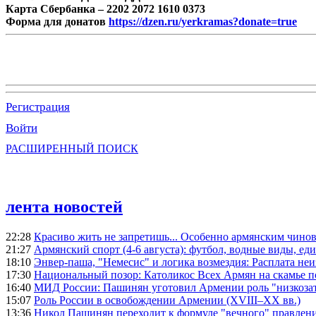
Карта Сбербанка – 2202 2072 1610 0373
Форма для донатов
https://dzen.ru/yerkramas?donate=true
Регистрация
Войти
РАСШИРЕННЫЙ ПОИСК
лента новостей
22:28
Красиво жить не запретишь... Особенно армянским чино
21:27
Армянский спорт (4-6 августа): футбол, водные виды, еди
18:10
Энвер-паша, "Немесис" и логика возмездия: Расплата не
17:30
Национальный позор: Католикос Всех Армян на скамье 
16:40
МИД России: Пашинян уготовил Армении роль "низкозат
15:07
Роль России в освобождении Армении (XVIII–XX вв.)
13:36
Никол Пашинян переходит к формуле "вечного" правлен