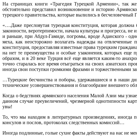
На страницах книги «Трагедия Турецкой Армении», так же
обстоятельно представил возникновение и историю Армянско
турецкого правительства, которые вылились в бесчеловечный Г
«….Даже пресловутая турецкая конституция, которая должна 
законности, веротерпимости, начала культуры и прогресса, не 
и раньше, при Абдул-Гамиде, погромы, вроде Аданского - одно
меха, как неосторожно возлагать надежды на отвлеченные 
конституция, предоставляя известные права турецким граждан
на нет те преимущества и особые узаконения, которых еще 
образом, и в 20 веке Турция всё еще является каким-то анах
точно старалась все время отыграться на своих азиатских про
иногда свои поступки громкими фразами и торжественными зав
…Турецкие бесчинства и поборы, удержавшиеся и в наши дни,
технические усовершенствования и благообразие внешнего обл
Когда о бедствиях армянского населения Малой Азии мы узнае
данном случае преувеличений, чрезмерной однотипности карт
увы!
То, что мы находим в литературных произведениях, иногда 
консулов и послов, протоколах следственных комиссий…
Иногда подлинные, голые сухие факты действуют на нас не мен