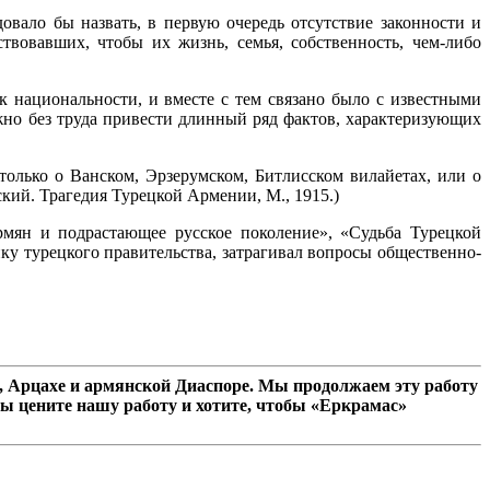
вало бы назвать, в первую очередь отсутствие законности и
твовавших, чтобы их жизнь, семья, собственность, чем-либо
к национальности, и вместе с тем связано было с известными
ожно без труда привести длинный ряд фактов, характеризующих
только о Ванском, Эрзерумском, Битлисском вилайетах, или о
ий. Трагедия Турецкой Армении, М., 1915.)
рмян и подрастающее русское поколение», «Судьба Турецкой
у турецкого правительства, затрагивал вопросы общественно-
 Арцахе и армянской Диаспоре. Мы продолжаем эту работу
ы цените нашу работу и хотите, чтобы «Еркрамас»