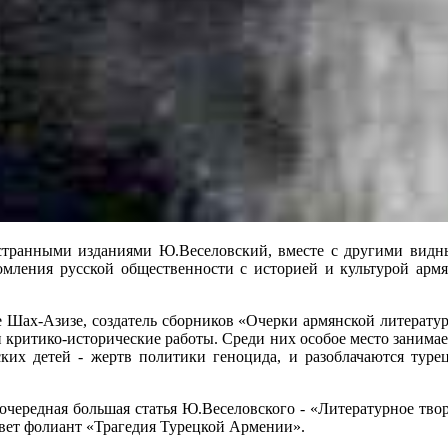
транными изданиями Ю.Веселовский, вместе с другими видны
мления русской общественности с историей и культурой армян
е Шах-Азизе, создатель сборников «Очерки армянской литерату
 критико-исторические работы. Среди них особое место занимае
нских детей - жертв политики геноцида, и разоблачаются туре
чередная большая статья Ю.Веселовского - «Литературное твор
 свет фолиант «Трагедия Турецкой Армении».