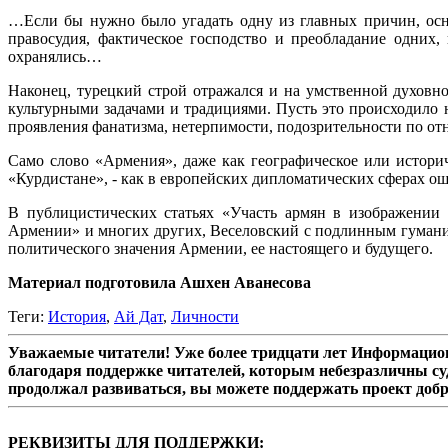
…Если бы нужно было угадать одну из главных причин, осно
правосудия, фактическое господство и преобладание одних,
охранялись…
Наконец, турецкий строй отражался и на умственной духовно
культурными задачами и традициями. Пусть это происходило н
проявления фанатизма, нетерпимости, подозрительности по отн
Само слово «Армения», даже как географическое или историч
«Курдистане», - как в европейских дипломатических сферах о
В публицистических статьях «Участь армян в изображении 
Армении» и многих других, Веселовский с подлинным гуманиз
политического значения Армении, ее настоящего и будущего.
Материал подготовила Ашхен Аванесова
Теги:
История
,
Ай Дат
,
Личности
Уважаемые читатели! Уже более тридцати лет Информацион
благодаря поддержке читателей, которым небезразличны су
продолжал развиваться, вы можете поддержать проект доб
РЕКВИЗИТЫ ДЛЯ ПОДДЕРЖКИ: