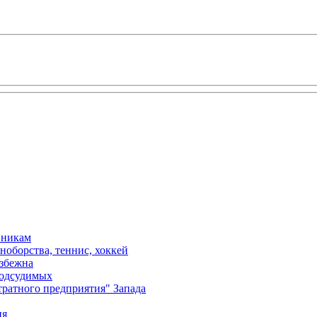
вникам
ноборства, теннис, хоккей
избежна
подсудимых
ратного предприятия" Запада
ия