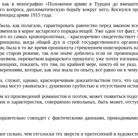
 как в монографии «Положение армян в Турции до вмешател
го вопроса, дипломатическую борьбу вокруг него. Коснулся п
еноцид армян 1915 года.
была, как полагали, гарантировать равенство перед законом 
изменила в корне застарелого порядка вещей. Уже один тот факт, 
го из самых кровопролитных, - красноречиво свидетельствует о
принципы, когда общий дух и строй государственного организ
ам, была в то же время проникнута стремлением нивелировать 
при старом режиме, так или иначе добились если не провинци
ронизмом, пережитком варварского прошлого; уже почти изгнанна
винциях, показать, что там, по крайней мере, никто ей не указ,
ерениями, которые, как она знала по опыту, всё равно ни к че
 служат, однако, красноречивым доказательством того, что одн
ика могут уживаться с душевною грубостью и отсутствием исти
м из произведений романистов и поэтов, может появиться подоз
ин и характеристик, совершенно невольных, быть может, отст
поразительно совпадет с фактическими данными, приводимыми
ее сильно, чем отголоски тех зверств и притеснений в художест