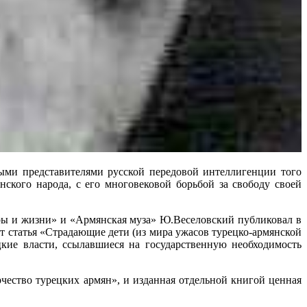
ми представителями русской передовой интеллигенции того
ского народа, с его многовековой борьбой за свободу своей
ры и жизни» и «Армянская муза» Ю.Веселовский публиковал в
т статья «Страдающие дети (из мира ужасов турецко-армянской
цкие власти, ссылавшиеся на государственную необходимость
чество турецких армян», и изданная отдельной книгой ценная