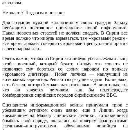
аэродром.
Не знаете? Тогда я вам поясню.
Для создания нужной «иллюзии» у своих граждан Западу
необходимо постоянное поступление новой информации.
Накал новостных страстей не должен спадать. В Сирии все
время должно что-нибудь взрываться, там «кровавый режим»
все время должен совершать кровавые преступления против
своего народа и т.п.
Очень важно, чтобы из Сирии кто-нибудь убегал. Желательно,
чтобы военный, который бежит, потому что совесть не
позволяет ему бороться со своим народом по приказу
«кровавого диктатора». Побег летчика — наилучший из
возможных вариантов. Решаются сразу две задачи. Во-первых,
есть беглец, который может дать интервью. А во-вторых, то,
что он является летчиком, как бы подтверждает
бомбардировки сирийских городов сирийскими же ВВС.
Сценаристы информационной войны придумали трюк с
убежавшим летчиком очень давно, еще в Ливии, когда
«бежавшие» на Мальту ливийские летчики, «отказавшиеся
бомбить свой народ», оказались на поверку французскими
летчиками–инструкторами, обучавшими ливийцев на