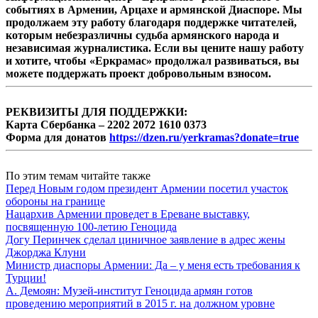
событиях в Армении, Арцахе и армянской Диаспоре. Мы
продолжаем эту работу благодаря поддержке читателей,
которым небезразличны судьба армянского народа и
независимая журналистика. Если вы цените нашу работу
и хотите, чтобы «Еркрамас» продолжал развиваться, вы
можете поддержать проект добровольным взносом.
РЕКВИЗИТЫ ДЛЯ ПОДДЕРЖКИ:
Карта Сбербанка – 2202 2072 1610 0373
Форма для донатов
https://dzen.ru/yerkramas?donate=true
По этим темам читайте также
Перед Новым годом президент Армении посетил участок
обороны на границе
Нацархив Армении проведет в Ереване выставку,
посвященную 100-летию Геноцида
Догу Перинчек сделал циничное заявление в адрес жены
Джорджа Клуни
Министр диаспоры Армении: Да – у меня есть требования к
Турции!
А. Демоян: Музей-институт Геноцида армян готов
проведению мероприятий в 2015 г. на должном уровне