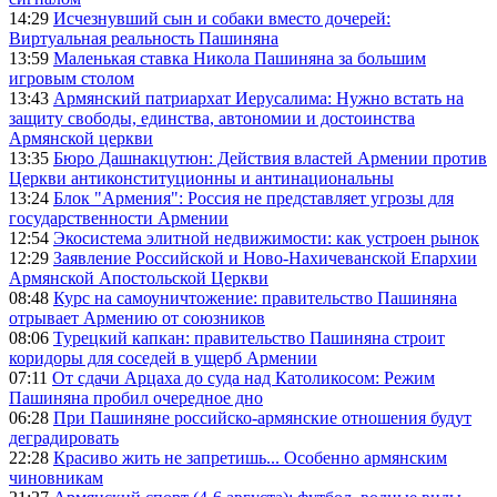
14:29
Исчезнувший сын и собаки вместо дочерей:
Виртуальная реальность Пашиняна
13:59
Маленькая ставка Никола Пашиняна за большим
игровым столом
13:43
Армянский патриархат Иерусалима: Нужно встать на
защиту свободы, единства, автономии и достоинства
Армянской церкви
13:35
Бюро Дашнакцутюн: Действия властей Армении против
Церкви антиконституционны и антинациональны
13:24
Блок "Армения": Россия не представляет угрозы для
государственности Армении
12:54
Экосистема элитной недвижимости: как устроен рынок
12:29
Заявление Российской и Ново-Нахичеванской Епархии
Армянской Апостольской Церкви
08:48
Курс на самоуничтожение: правительство Пашиняна
отрывает Армению от союзников
08:06
Турецкий капкан: правительство Пашиняна строит
коридоры для соседей в ущерб Армении
07:11
От сдачи Арцаха до суда над Католикосом: Режим
Пашиняна пробил очередное дно
06:28
При Пашиняне российско-армянские отношения будут
деградировать
22:28
Красиво жить не запретишь... Особенно армянским
чиновникам