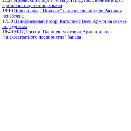
21:27
Армянский спорт (4-6 августа): футбол, водные виды,
единоборства, теннис, хоккей
18:10
Энвер-паша, "Немесис" и логика возмездия: Расплата
неизбежна
17:30
Национальный позор: Католикос Всех Армян на скамье
подсудимых
16:40
МИД России: Пашинян уготовил Армении роль
"низкозатратного предприятия" Запада