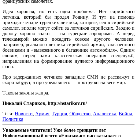
французских самолетах.
Идея хорошая, но есть одна проблема. Нет сирийского
летчика, который бы продал Родину. И тут на помощь
приходят четыре турецких летчика, которые, сев в сирийский
самолет, вполне могут сойти за летчиков сирийских. Заодно и
дорогу хорошо знают — на турецкие аэродромы. А перед
телекамерой можно посадить совсем другого человека,
например, реального летчика сирийской армии, захваченного
боевиками и «вывезенного в багажнике автомобиля». Одним
словом, перед нами классическая операция спецслужб,
направленная на формирование нужного информационного
фона.
Про задержанных летчиков западные СМИ не расскажут и
скоро забудут, а про убежавшего — протрубят на весь мир.
Таковы законы жанра.
Николай Стариков, http://nstarikov.ru/
Теги:
Новости
,
Армия
,
Турция
,
Общество
,
Аналитика
,
Война
,
Политика
Уважаемые читатели! Уже более тридцати лет
Информационный центр «Еркрамас» рассказывает о