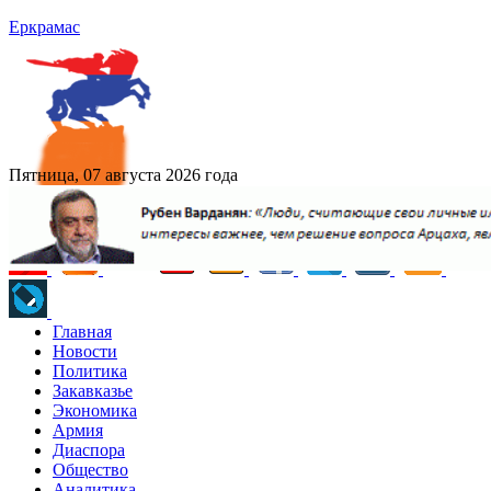
Еркрамас
Пятница, 07 августа 2026 года
Главная
Новости
Политика
Закавказье
Экономика
Армия
Диаспора
Общество
Аналитика