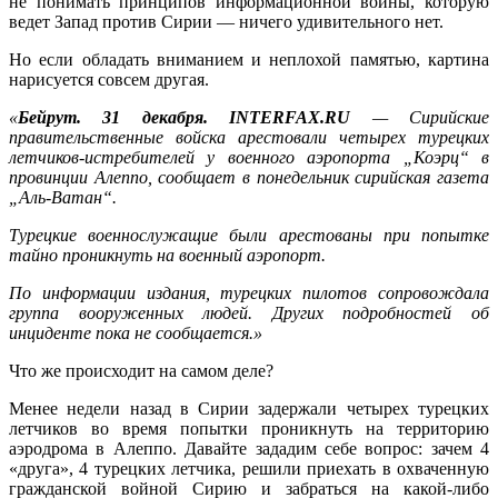
не понимать принципов информационной войны, которую
ведет Запад против Сирии — ничего удивительного нет.
Но если обладать вниманием и неплохой памятью, картина
нарисуется совсем другая.
«
Бейрут. 31 декабря. INTERFAX.RU
— Сирийские
правительственные войска арестовали четырех турецких
летчиков-истребителей у военного аэропорта „Коэрц“ в
провинции Алеппо, сообщает в понедельник сирийская газета
„Аль-Ватан“.
Турецкие военнослужащие были арестованы при попытке
тайно проникнуть на военный аэропорт.
По информации издания, турецких пилотов сопровождала
группа вооруженных людей. Других подробностей об
инциденте пока не сообщается.»
Что же происходит на самом деле?
Менее недели назад в Сирии задержали четырех турецких
летчиков во время попытки проникнуть на территорию
аэродрома в Алеппо. Давайте зададим себе вопрос: зачем 4
«друга», 4 турецких летчика, решили приехать в охваченную
гражданской войной Сирию и забраться на какой-либо