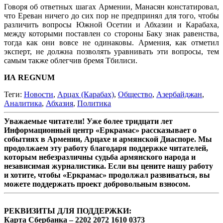
Говоря об ответных шагах Армении, Манасян констатировал,
что Ереван ничего до сих пор не предпринял для того, чтобы
различить вопросы Южной Осетии и Абхазии и Карабаха,
между которыми поставлен со стороны Баку знак равенства,
тогда как они вовсе не одинаковы. Армения, как отметил
эксперт, не должна позволять уравнивать эти вопросы, тем
самым также облегчив бремя Тбилиси.
ИА REGNUM
Теги:
Новости
,
Арцах (Карабах)
,
Общество
,
Азербайджан
,
Аналитика
,
Абхазия
,
Политика
Уважаемые читатели! Уже более тридцати лет
Информационный центр «Еркрамас» рассказывает о
событиях в Армении, Арцахе и армянской Диаспоре. Мы
продолжаем эту работу благодаря поддержке читателей,
которым небезразличны судьба армянского народа и
независимая журналистика. Если вы цените нашу работу
и хотите, чтобы «Еркрамас» продолжал развиваться, вы
можете поддержать проект добровольным взносом.
РЕКВИЗИТЫ ДЛЯ ПОДДЕРЖКИ:
Карта Сбербанка – 2202 2072 1610 0373