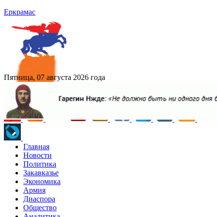
Еркрамас
Пятница, 07 августа 2026 года
Главная
Новости
Политика
Закавказье
Экономика
Армия
Диаспора
Общество
Аналитика