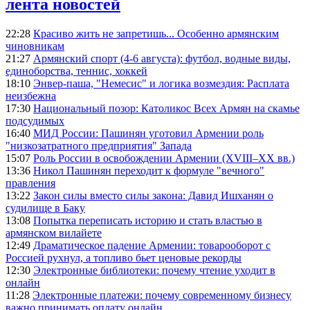
лента новостей
22:28
Красиво жить не запретишь... Особенно армянским
чиновникам
21:27
Армянский спорт (4-6 августа): футбол, водные виды,
единоборства, теннис, хоккей
18:10
Энвер-паша, "Немесис" и логика возмездия: Расплата
неизбежна
17:30
Национальный позор: Католикос Всех Армян на скамье
подсудимых
16:40
МИД России: Пашинян уготовил Армении роль
"низкозатратного предприятия" Запада
15:07
Роль России в освобождении Армении (XVIII–XX вв.)
13:36
Никол Пашинян переходит к формуле "вечного"
правления
13:22
Закон силы вместо силы закона: Давид Ишханян о
судилище в Баку
13:08
Попытка переписать историю и стать властью в
армянском вилайете
12:49
Драматическое падение Армении: товарооборот с
Россией рухнул, а топливо бьет ценовые рекорды
12:30
Электронные библиотеки: почему чтение уходит в
онлайн
11:28
Электронные платежи: почему современному бизнесу
важно принимать оплату онлайн