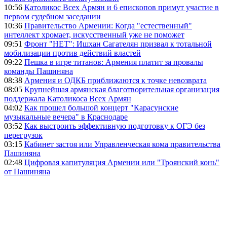
10:56
Католикос Всех Армян и 6 епископов примут участие в
первом судебном заседании
10:36
Правительство Армении: Когда "естественный"
интеллект хромает, искусственный уже не поможет
09:51
Фронт "НЕТ": Ишхан Сагателян призвал к тотальной
мобилизации против действий властей
09:22
Пешка в игре титанов: Армения платит за провалы
команды Пашиняна
08:38
Армения и ОДКБ приближаются к точке невозврата
08:05
Крупнейшая армянская благотворительная организация
поддержала Католикоса Всех Армян
04:02
Как прошел большой концерт "Карасунские
музыкальные вечера" в Краснодаре
03:52
Как выстроить эффективную подготовку к ОГЭ без
перегрузок
03:15
Кабинет застоя или Управленческая кома правительства
Пашиняна
02:48
Цифровая капитуляция Армении или "Троянский конь"
от Пашиняна