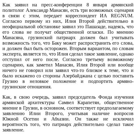
Как заявил на пресс-конференции 8 января армянский
политолог Александр Манасян, есть три возможных сценария
в связи с этим, передает корреспондент ИА REGNUM.
Согласно первому из них, Илия Второй действительно в
неофициальной обстановке заявил это Пашазаде, надеясь, что
его слова не получат общественной огласки. По мнению
Манасяна, грузинский патриарх должен был учитывать
возможность того, что Баку может распространить его слова,
и должен был быть осторожен. Вторым вариантом, по словам
эксперта, является то, что Илия сделал такое заявление, однако
отступил от него после. Согласно третьему возможному
сценарию, как заметил Манасян, Илия Второй или вообще
ничего не говорил или заявил что-то близкое к теме, что и
было искажено со стороны Азербайджана с целью поставить
Грузию в неловкое положение и подпортить армяно-
грузинские отношения.
Как, в свою очередь, заявил председатель Фонда изучения
армянской архитектуры Самвел Карапетян, общественное
мнение в Грузии, в основном, соответствует предполагаемому
заявлению Илии Второго, учитывая наличие вопросов
Южной Осетии и Абхазии. Он также не исключил
вероятность того, что патриарх действительно сделал такое
заявление.