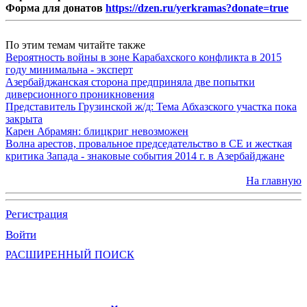
Форма для донатов
https://dzen.ru/yerkramas?donate=true
По этим темам читайте также
Вероятность войны в зоне Карабахского конфликта в 2015
году минимальна - эксперт
Азербайджанская сторона предприняла две попытки
диверсионного проникновения
Представитель Грузинской ж/д: Тема Абхазского участка пока
закрыта
Карен Абрамян: блицкриг невозможен
Волна арестов, провальное председательство в СЕ и жесткая
критика Запада - знаковые события 2014 г. в Азербайджане
На главную
Регистрация
Войти
РАСШИРЕННЫЙ ПОИСК