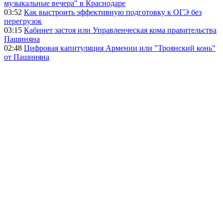
музыкальные вечера" в Краснодаре
03:52
Как выстроить эффективную подготовку к ОГЭ без
перегрузок
03:15
Кабинет застоя или Управленческая кома правительства
Пашиняна
02:48
Цифровая капитуляция Армении или "Троянский конь"
от Пашиняна