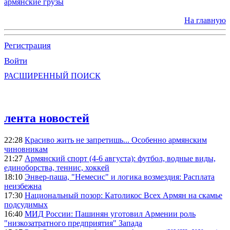
армянские грузы
На главную
Регистрация
Войти
РАСШИРЕННЫЙ ПОИСК
лента новостей
22:28
Красиво жить не запретишь... Особенно армянским
чиновникам
21:27
Армянский спорт (4-6 августа): футбол, водные виды,
единоборства, теннис, хоккей
18:10
Энвер-паша, "Немесис" и логика возмездия: Расплата
неизбежна
17:30
Национальный позор: Католикос Всех Армян на скамье
подсудимых
16:40
МИД России: Пашинян уготовил Армении роль
"низкозатратного предприятия" Запада