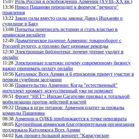
15:07
Роль России в освобождении Армении (XVIII–XX вв.)
13:36
Никол Пашинян переходит к формуле "вечного"
правления
13:22
Закон силы вместо силы закона: Давид Ишханян о
судилище в Баку
13:08
Попытка переписать историю и стать властью в
армянском вилайете
12:49
Драматическое падение Армении: товарооборот с
Россией рухнул, а топливо бьет ценовые рекорды
12:30
Электронные библиотеки: почему чтение уходит в
онлайн
11:28
Электронные платежи: почему современному бизнесу
важно принимать оплату онлайн
10:56
Католикос Всех Армян и 6 епископов примут участие в
первом судебном заседании
10:36
Правительство Армении: Когда "естественный"
интеллект хромает, искусственный уже не поможет
09:51
Фронт "НЕТ": Ишхан Сагателян призвал к тотальной
мобилизации против действий властей
09:22
Пешка в игре титанов: Армения платит за провалы
команды Пашиняна
08:38
Армения и ОДКБ приближаются к точке невозврата
08:05
Крупнейшая армянская благотворительная организация
поддержала Католикоса Всех Армян
04:02
Как прошел большой концерт "Карасунские