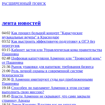
РАСШИРЕННЫЙ ПОИСК
лента новостей
04:02
Как прошел большой концерт "Карасунские
музыкальные вечера" в Краснодаре
03:52
Как выстроить эффективную подготовку к ОГЭ без
перегрузок
03:15
Кабинет застоя или Управленческая кома правительства
Пашиняна
02:48
Цифровая капитуляция Армении или "Троянский конь"
от Пашиняна
21:36
Рынок упаковки для напитков: требования бизнеса
21:00
Роль личной охраны в современной системе
безопасности
20:36
В Армении имитируют суды над приближенными
Пашиняна
19:18
Способен ли парламент Армении в этом составе
выполнить свою миссию?
18:45
Власти Армении не скрывают, что сами закрыли
страницу Арцаха
18:34
Левон Кочарян: Властям нас не запугать