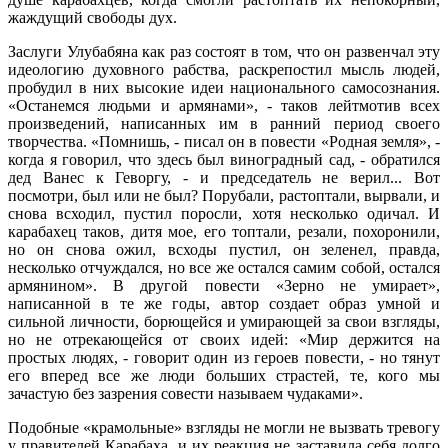
жаждущий свободы дух.
Заслуги Улубабяна как раз состоят в том, что он развенчал эту
идеологию духовного рабства, раскрепостил мысль людей,
пробудил в них высокие идеи национального самосознания.
«Останемся людьми и армянами», - таков лейтмотив всех
произведений, написанных им в ранний период своего
творчества. «Помнишь, - писал он в повести «Родная земля», -
когда я говорил, что здесь был виноградный сад, - обратился
дед Ванес к Геворгу, - и председатель не верил... Вот
посмотри, был или не был? Порубали, растоптали, вырвали, и
снова всходил, пустил поросли, хотя несколько одичал. И
карабахец таков, дитя мое, его топтали, резали, похоронили,
но он снова ожил, всходы пустил, он зеленел, правда,
несколько отчуждался, но все же остался самим собой, остался
армянином». В другой повести «Зерно не умирает»,
написанной в те же годы, автор создает образ умной и
сильной личности, борющейся и умирающей за свои взгляды,
но не отрекающейся от своих идей: «Мир держится на
простых людях, - говорит один из героев повести, - но тянут
его вперед все же люди больших страстей, те, кого мы
зачастую без зазрения совести называем чудаками».
Подобные «крамольные» взгляды не могли не вызвать тревогу
у правителей Карабаха, и их реакция не заставила себя долго