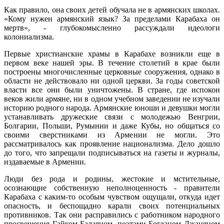
Как правило, она своих детей обучала не в армянских школах.
«Кому нужен армянский язык? За пределами Карабаха он
мертв», - глубокомысленно рассуждали идеологи
колониализма.
Первые христианские храмы в Карабахе возникли еще в
первом веке нашей эры. В течение столетий в крае были
построены многочисленные церковные сооружения, однако в
области не действовало ни одной церкви. За годы советской
власти все они были уничтожены. В стране, где испокон
веков жили армяне, ни в одном учебном заведении не изучали
историю родного народа. Армянские юноши и девушки могли
устанавливать дружеские связи с молодежью Венгрии,
Болгарии, Польши, Румынии и даже Кубы, но общаться со
своими сверстниками из Армении не могли. Это
рассматривалось как проявление национализма. Дело дошло
до того, что запрещали подписываться на газеты и журналы,
издаваемые в Армении.
Люди без рода и родины, жестокие и мстительные,
осознающие собственную неполноценность - правители
Карабаха с каким-то особым чувством ощущали, откуда идет
опасность, и беспощадно карали своих потенциальных
противников. Так они расправились с работником народного
просвещения Гайком Балаяном, поэтами Богданом Джаняном