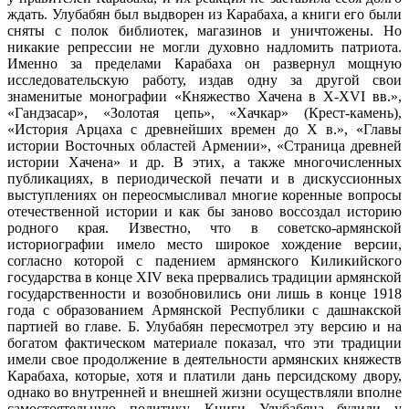
ждать. Улубабян был выдворен из Карабаха, а книги его были
сняты с полок библиотек, магазинов и уничтожены. Но
никакие репрессии не могли духовно надломить патриота.
Именно за пределами Карабаха он развернул мощную
исследовательскую работу, издав одну за другой свои
знаменитые монографии «Княжество Хачена в Х-ХVI вв.»,
«Гандзасар», «Золотая цепь», «Хачкар» (Крест-камень),
«История Арцаха с древнейших времен до Х в.», «Главы
истории Восточных областей Армении», «Страница древней
истории Хачена» и др. В этих, а также многочисленных
публикациях, в периодической печати и в дискуссионных
выступлениях он переосмысливал многие коренные вопросы
отечественной истории и как бы заново воссоздал историю
родного края. Известно, что в советско-армянской
историографии имело место широкое хождение версии,
согласно которой с падением армянского Киликийского
государства в конце ХIV века прервались традиции армянской
государственности и возобновились они лишь в конце 1918
года с образованием Армянской Республики с дашнакской
партией во главе. Б. Улубабян пересмотрел эту версию и на
богатом фактическом материале показал, что эти традиции
имели свое продолжение в деятельности армянских княжеств
Карабаха, которые, хотя и платили дань персидскому двору,
однако во внутренней и внешней жизни осуществляли вполне
самостоятельную политику. Книги Улубабяна будили у