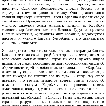
и Григорием Нерсисяном, а также с преподавателем
института Саркисом Воскерчяном, сначала бросив их в
тюрьму, а затем отправив в ссылку. Они организованно
травили директора института Агаси Сафаряна и довели его до
самоубийства. Преждевременно свели в могилу талантливого
ученого, филолога Жана Андряна, изгнали из Карабаха
славного карабахского писателя Леонида Гурунца, краеведа
Шагена Мкртчяна, журналиста Яшу Бабаляна, выдающегося
писателя и ученого Баграта Улубабяна с его двенадцатью
единомышленниками.
Я знал одного такого колониального администратора близко.
Как он презирал свой народ! Без зазрения совести, играя на
вере своих соплеменников, строя из себя эдакого лидера
нации, этот лакей постоянно внушал собеседникам мысль об
обреченности идей освободительного движения. «Карабах -
лакомый кусок, - придавая вес своим словам, говорил он, -
центр никогда не упустит его из рук». А когда ему стало
известно, что группа патриотов всерьез ставит вопрос об
изменении статуса Карабаха, то цинично заявил:
«Мальчишки, болтуны, у них ничего не получится. Они лишь
разжигают страсти и мутят воду». Как справедливо заметил
известный карабахский публицист Гегам Багдасарян, самое
страшное разрушение колониальные власти совершили в
душе карабахцев, когда смогли растоптать их непокорный,