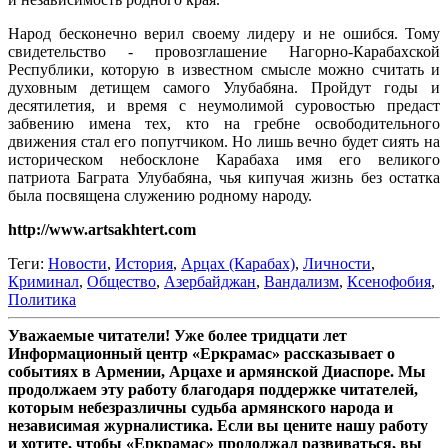
Народ бесконечно верил своему лидеру и не ошибся. Тому
свидетельство - провозглашение Нагорно-Карабахской
Республики, которую в известном смысле можно считать и
духовным детищем самого Улубабяна. Пройдут годы и
десятилетия, и время с неумолимой суровостью предаст
забвению имена тех, кто на гребне освободительного
движения стал его попутчиком. Но лишь вечно будет сиять на
историческом небосклоне Карабаха имя его великого
патриота Баграта Улубабяна, чья кипучая жизнь без остатка
была посвящена служению родному народу.
http://www.artsakhtert.com
Теги:
Новости
,
История
,
Арцах (Карабах)
,
Личности
,
Криминал
,
Общество
,
Азербайджан
,
Вандализм
,
Ксенофобия
,
Политика
Уважаемые читатели! Уже более тридцати лет
Информационный центр «Еркрамас» рассказывает о
событиях в Армении, Арцахе и армянской Диаспоре. Мы
продолжаем эту работу благодаря поддержке читателей,
которым небезразличны судьба армянского народа и
независимая журналистика. Если вы цените нашу работу
и хотите, чтобы «Еркрамас» продолжал развиваться, вы