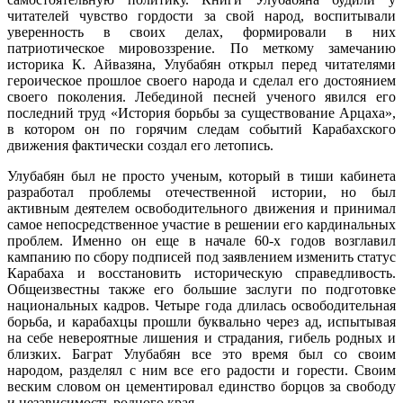
читателей чувство гордости за свой народ, воспитывали
уверенность в своих делах, формировали в них
патриотическое мировоззрение. По меткому замечанию
историка К. Айвазяна, Улубабян открыл перед читателями
героическое прошлое своего народа и сделал его достоянием
своего поколения. Лебединой песней ученого явился его
последний труд «История борьбы за существование Арцаха»,
в котором он по горячим следам событий Карабахского
движения фактически создал его летопись.
Улубабян был не просто ученым, который в тиши кабинета
разработал проблемы отечественной истории, но был
активным деятелем освободительного движения и принимал
самое непосредственное участие в решении его кардинальных
проблем. Именно он еще в начале 60-х годов возглавил
кампанию по сбору подписей под заявлением изменить статус
Карабаха и восстановить историческую справедливость.
Общеизвестны также его большие заслуги по подготовке
национальных кадров. Четыре года длилась освободительная
борьба, и карабахцы прошли буквально через ад, испытывая
на себе невероятные лишения и страдания, гибель родных и
близких. Баграт Улубабян все это время был со своим
народом, разделял с ним все его радости и горести. Своим
веским словом он цементировал единство борцов за свободу
и независимость родного края.