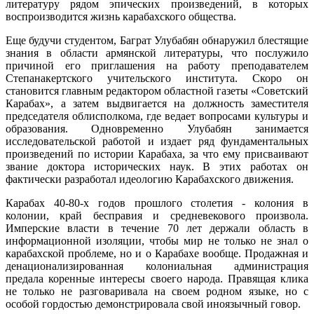
литературу рядом эпических произведений, в которых
воспроизводится жизнь карабахского общества.
Еще будучи студентом, Баграт Улубабян обнаружил блестящие
знания в области армянской литературы, что послужило
причиной его приглашения на работу преподавателем
Степанакертского учительского института. Скоро он
становится главным редактором областной газеты «Советский
Карабах», а затем выдвигается на должность заместителя
председателя облисполкома, где ведает вопросами культуры и
образования. Одновременно Улубабян занимается
исследовательской работой и издает ряд фундаментальных
произведений по истории Карабаха, за что ему присваивают
звание доктора исторических наук. В этих работах он
фактически разработал идеологию Карабахского движения.
Карабах 40-80-х годов прошлого столетия - колония в
колонии, край бесправия и средневекового произвола.
Имперские власти в течение 70 лет держали область в
информационной изоляции, чтобы мир не только не знал о
карабахской проблеме, но и о Карабахе вообще. Продажная и
денационализированная колониальная администрация
предала коренные интересы своего народа. Правящая клика
не только не разговаривала на своем родном языке, но с
особой гордостью демонстрировала свой иноязычный говор.