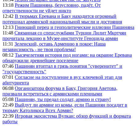
13:18
Режим Пашиняна, безусловно, падёт. От
ответственности не уйдет никто
12:42
В тюрьмах Еревана и Баку находится огромный
потенциал армянской национальной мысли и достояния
12:13
Гниющий перец и геополитические иллюзии Пашиняна
11:48
Связанная со спецслужбами Турции Лилит Мкртчян
прочитала лекцию в Музее-институте Геноцида армян
11:31
Зеленский, оставь Армению в покое: Наша
независимость - не твоя проблема!
08:12
Тысячелетняя история под ногами: на окраине Еревана
обнаружили древнейшее поселение
07:46
Пашинян втоптал в грязь понятия "суверенитет" и
"государственность"
07:01
Согласие на поступление в вуз: ключевой этап для
абитуриента
06:08
Организатора форума в Баку, Григория Аветова,
призвали встретиться с армянскими пленными
05:08
Пашинян, ты предал солдат, армию и страну!
22:49
Выйдут ли армяне из комы, если Пашинян посадит в
тюрьму Католикоса Всех Армян?
22:39
Игровая экосистема Вулкан: обзор функций и формата
работы