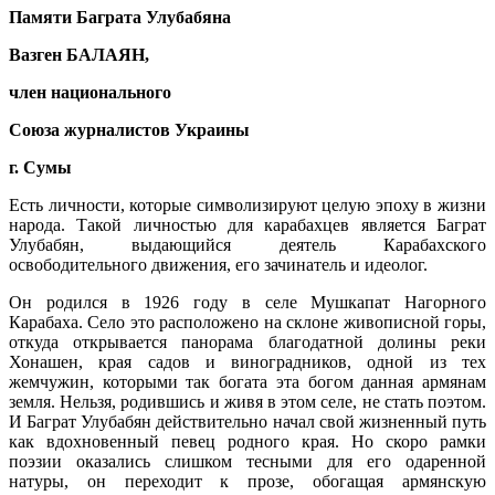
Памяти Баграта Улубабяна
Вазген БАЛАЯН,
член национального
Союза журналистов Украины
г. Сумы
Есть личности, которые символизируют целую эпоху в жизни
народа. Такой личностью для карабахцев является Баграт
Улубабян, выдающийся деятель Карабахского
освободительного движения, его зачинатель и идеолог.
Он родился в 1926 году в селе Мушкапат Нагорного
Карабаха. Село это расположено на склоне живописной горы,
откуда открывается панорама благодатной долины реки
Хонашен, края садов и виноградников, одной из тех
жемчужин, которыми так богата эта богом данная армянам
земля. Нельзя, родившись и живя в этом селе, не стать поэтом.
И Баграт Улубабян действительно начал свой жизненный путь
как вдохновенный певец родного края. Но скоро рамки
поэзии оказались слишком тесными для его одаренной
натуры, он переходит к прозе, обогащая армянскую