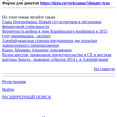
Форма для донатов
https://dzen.ru/yerkramas?donate=true
По этим темам читайте также
Глава Центробанка: Новый год встречаем в обстановке
финансовой стабильности
Вероятность войны в зоне Карабахского конфликта в 2015
году минимальна - эксперт
Азербайджанская сторона предприняла две попытки
диверсионного проникновения
Карен Абрамян: блицкриг невозможен
Волна арестов, провальное председательство в СЕ и жесткая
критика Запада - знаковые события 2014 г. в Азербайджане
На главную
Регистрация
Войти
РАСШИРЕННЫЙ ПОИСК