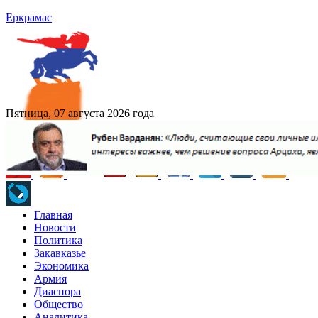
Еркрамас
Пятница, 07 августа 2026 года
Главная
Новости
Политика
Закавказье
Экономика
Армия
Диаспора
Общество
Аналитика