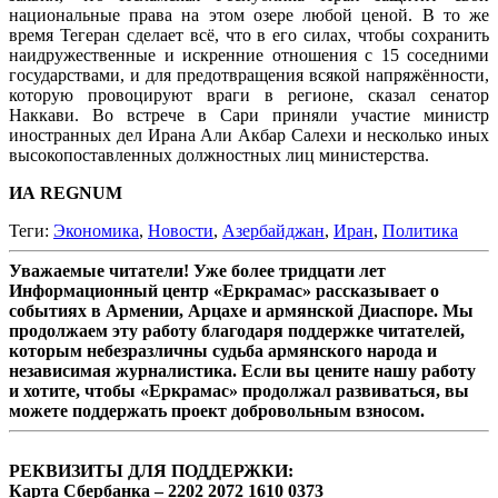
национальные права на этом озере любой ценой. В то же
время Тегеран сделает всё, что в его силах, чтобы сохранить
наидружественные и искренние отношения с 15 соседними
государствами, и для предотвращения всякой напряжённости,
которую провоцируют враги в регионе, сказал сенатор
Наккави. Во встрече в Сари приняли участие министр
иностранных дел Ирана Али Акбар Салехи и несколько иных
высокопоставленных должностных лиц министерства.
ИА REGNUM
Теги:
Экономика
,
Новости
,
Азербайджан
,
Иран
,
Политика
Уважаемые читатели! Уже более тридцати лет
Информационный центр «Еркрамас» рассказывает о
событиях в Армении, Арцахе и армянской Диаспоре. Мы
продолжаем эту работу благодаря поддержке читателей,
которым небезразличны судьба армянского народа и
независимая журналистика. Если вы цените нашу работу
и хотите, чтобы «Еркрамас» продолжал развиваться, вы
можете поддержать проект добровольным взносом.
РЕКВИЗИТЫ ДЛЯ ПОДДЕРЖКИ:
Карта Сбербанка – 2202 2072 1610 0373