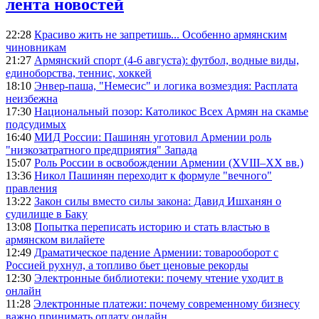
лента новостей
22:28
Красиво жить не запретишь... Особенно армянским
чиновникам
21:27
Армянский спорт (4-6 августа): футбол, водные виды,
единоборства, теннис, хоккей
18:10
Энвер-паша, "Немесис" и логика возмездия: Расплата
неизбежна
17:30
Национальный позор: Католикос Всех Армян на скамье
подсудимых
16:40
МИД России: Пашинян уготовил Армении роль
"низкозатратного предприятия" Запада
15:07
Роль России в освобождении Армении (XVIII–XX вв.)
13:36
Никол Пашинян переходит к формуле "вечного"
правления
13:22
Закон силы вместо силы закона: Давид Ишханян о
судилище в Баку
13:08
Попытка переписать историю и стать властью в
армянском вилайете
12:49
Драматическое падение Армении: товарооборот с
Россией рухнул, а топливо бьет ценовые рекорды
12:30
Электронные библиотеки: почему чтение уходит в
онлайн
11:28
Электронные платежи: почему современному бизнесу
важно принимать оплату онлайн