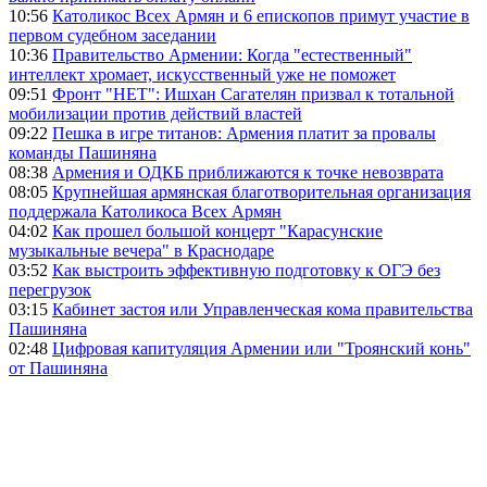
10:56
Католикос Всех Армян и 6 епископов примут участие в
первом судебном заседании
10:36
Правительство Армении: Когда "естественный"
интеллект хромает, искусственный уже не поможет
09:51
Фронт "НЕТ": Ишхан Сагателян призвал к тотальной
мобилизации против действий властей
09:22
Пешка в игре титанов: Армения платит за провалы
команды Пашиняна
08:38
Армения и ОДКБ приближаются к точке невозврата
08:05
Крупнейшая армянская благотворительная организация
поддержала Католикоса Всех Армян
04:02
Как прошел большой концерт "Карасунские
музыкальные вечера" в Краснодаре
03:52
Как выстроить эффективную подготовку к ОГЭ без
перегрузок
03:15
Кабинет застоя или Управленческая кома правительства
Пашиняна
02:48
Цифровая капитуляция Армении или "Троянский конь"
от Пашиняна