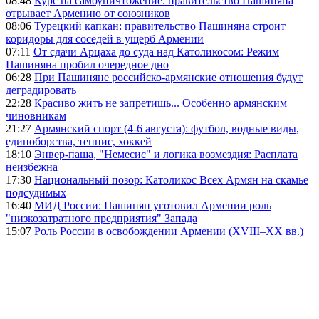
08:48
Курс на самоуничтожение: правительство Пашиняна
отрывает Армению от союзников
08:06
Турецкий капкан: правительство Пашиняна строит
коридоры для соседей в ущерб Армении
07:11
От сдачи Арцаха до суда над Католикосом: Режим
Пашиняна пробил очередное дно
06:28
При Пашиняне российско-армянские отношения будут
деградировать
22:28
Красиво жить не запретишь... Особенно армянским
чиновникам
21:27
Армянский спорт (4-6 августа): футбол, водные виды,
единоборства, теннис, хоккей
18:10
Энвер-паша, "Немесис" и логика возмездия: Расплата
неизбежна
17:30
Национальный позор: Католикос Всех Армян на скамье
подсудимых
16:40
МИД России: Пашинян уготовил Армении роль
"низкозатратного предприятия" Запада
15:07
Роль России в освобождении Армении (XVIII–XX вв.)