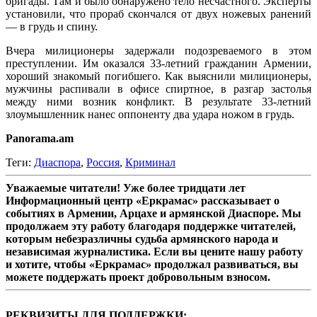
бригады. Там и было обнаружено тело несчастного. Эксперты
установили, что прораб скончался от двух ножевых ранений
— в грудь и спину.
Вчера милиционеры задержали подозреваемого в этом
преступлении. Им оказался 33-летний гражданин Армении,
хороший знакомый погибшего. Как выяснили милиционеры,
мужчины распивали в офисе спиртное, в разгар застолья
между ними возник конфликт. В результате 33-летний
злоумышленник нанес оппоненту два удара ножом в грудь.
Panorama.am
Теги:
Диаспора
,
Россия
,
Криминал
Уважаемые читатели! Уже более тридцати лет
Информационный центр «Еркрамас» рассказывает о
событиях в Армении, Арцахе и армянской Диаспоре. Мы
продолжаем эту работу благодаря поддержке читателей,
которым небезразличны судьба армянского народа и
независимая журналистика. Если вы цените нашу работу
и хотите, чтобы «Еркрамас» продолжал развиваться, вы
можете поддержать проект добровольным взносом.
РЕКВИЗИТЫ ДЛЯ ПОДДЕРЖКИ: