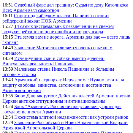
16:51
Судебный фарс дал трещину: Судья по делу Католикоса
Всех Армян взял самоотвод
16:11
Спорт под каблуком власти: Пашинян готовит
рейдерский захват НОК Армении
15:27
14 самых экстремальных развлечений на свежем
воздухе: рейтинг по цене ошибки и порогу входа
15:15
Эта земля вам не дорога, Армения для вас — всего лишь
"хопан"
14:49
Заявление Матвиенко является очень серьезным
сигналом
14:29
Исчезнувший сын и собаки вместо дочерей:
Виртуальная реальность Пашиняна
13:59
Маленькая ставка Никола Пашиняна за большим
игровым столом
13:43
Армянский патриархат Иерусалима: Нужно встать на
защиту свободы, единства, автономии и достоинства
Армянской церкви
13:35
Бюро Дашнакцутюн: Действия властей Армении против
Церкви антиконституционны и антинациональны
13:24
Блок "Армения": Россия не представляет угрозы для
государственности Армении
12:54
Экосистема элитной недвижимости: как устроен рынок
12:29
Заявление Российской и Ново-Нахичеванской Епархии
Армянской Апостольской Церкви