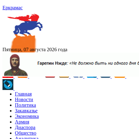
Еркрамас
Пятница, 07 августа 2026 года
Главная
Новости
Политика
Закавказье
Экономика
Армия
Диаспора
Общество
Аналитика