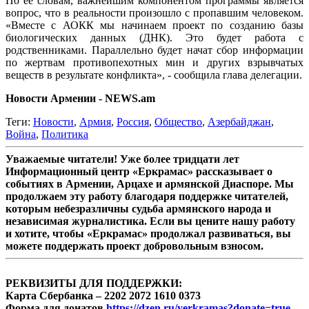
По ее словам, важнейшим компонентом программы является
вопрос, что в реальности произошло с пропавшим человеком.
«Вместе с АОКК мы начинаем проект по созданию базы
биологических данных (ДНК). Это будет работа с
родственниками. Параллельно будет начат сбор информации
по жертвам противопехотных мин и других взрывчатых
веществ в результате конфликта», - сообщила глава делегации.
Новости Армении - NEWS.am
Теги:
Новости
,
Армия
,
Россия
,
Общество
,
Азербайджан
,
Война
,
Политика
Уважаемые читатели! Уже более тридцати лет
Информационный центр «Еркрамас» рассказывает о
событиях в Армении, Арцахе и армянской Диаспоре. Мы
продолжаем эту работу благодаря поддержке читателей,
которым небезразличны судьба армянского народа и
независимая журналистика. Если вы цените нашу работу
и хотите, чтобы «Еркрамас» продолжал развиваться, вы
можете поддержать проект добровольным взносом.
РЕКВИЗИТЫ ДЛЯ ПОДДЕРЖКИ:
Карта Сбербанка – 2202 2072 1610 0373
Форма для донатов
https://dzen.ru/yerkramas?donate=true