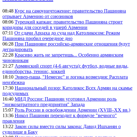
08:48
Курс на самоуничтожение: правительство Пашиняна
отрывает Армению от союзников
08:06
Турецкий капкан: правительство Пашиняна строит
коридоры для соседей в ущерб Армении
07:11
От сдачи Арцаха до суда над Католикосом: Режим
Пашиняна пробил очередное дно
06:28
При Пашиняне российско-армянские отношения будут
деградировать
22:28
Красиво жить не запретишь... Особенно армянским
чиновникам
21:27
Армянский спорт (4-6 августа): футбол, водные виды,
единоборства, теннис, хоккей
18:10
Энвер-паша, "Немесис" и логика возмездия: Расплата
неизбежна
17:30
Национальный позор: Католикос Всех Армян на скамье
подсудимых
16:40
МИД России: Пашинян уготовил Армении роль
"низкозатратного предприятия" Запада
15:07
Роль России в освобождении Армении (XVIII–XX вв.)
13:36
Никол Пашинян переходит к формуле "вечного"
правления
13:22
Закон силы вместо силы закона: Давид Ишханян о
судилище в Баку