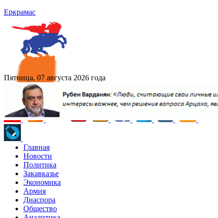
Еркрамас
Пятница, 07 августа 2026 года
Главная
Новости
Политика
Закавказье
Экономика
Армия
Диаспора
Общество
Аналитика