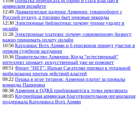
13:08
Попытка переписать историю и стать властью в
армянском вилайете
12:49
Драматическое падение Армении: товарооборот с
Россией рухнул, а топливо бьет ценовые рекорды
12:30
Электронные библиотеки: почему чтение уходит в
онлайн
11:28
Электронные платежи: почему современному бизнесу
важно принимать оплату онлайн
10:56
Католикос Всех Армян и 6 епископов примут участие в
первом судебном заседании
10:36
Правительство Армении: Когда "естественный"
интеллект хромает, искусственный уже не поможет
09:51
Фронт "НЕТ": Ишхан Сагателян призвал к тотальной
мобилизации против действий властей
09:22
Пешка в игре титанов: Армения платит за провалы
команды Пашиняна
08:38
Армения и ОДКБ приближаются к точке невозврата
08:05
Крупнейшая армянская благотворительная организация
поддержала Католикоса Всех Армян