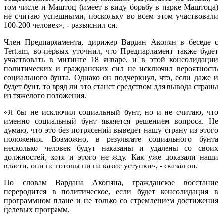
том числе и Маштоц (имеет в виду борьбу в парке Маштоца)
не считаю успешными, поскольку во всем этом участвовали
100-200 человек», - разъяснил он.
Член Предпарламента, дирижер Вардан Акопян в беседе с
Tert.am, во-первых уточнил, что Предпарламент также будет
участвовать в митинге 18 январе, и в этой консолидации
политических и гражданских сил не исключил вероятность
социального бунта. Однако он подчеркнул, что, если даже и
будет бунт, то вряд ли это станет средством для вывода страны
из тяжелого положения.
«Я бы не исключил социальный бунт, но и не считаю, что
именно социальный бунт является решением вопроса. Не
думаю, что это без потрясений выведет нашу страну из этого
положения. Возможно, в результате социального бунта
несколько человек будут наказаны и удалены со своих
должностей, хотя и этого не жду. Как уже доказали наши
власти, они не готовы ни на какие уступки», - сказал он.
По словам Вардана Акопяна, гражданское восстание
переродится в политическое, если будет консолидация в
программном плане и не только со стремлением достижения
целевых программ.