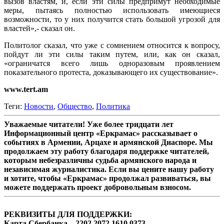
вызов властям, и, если эти силы предпримут необходимые
меры, пытаясь полностью использовать имеющиеся
возможности, то у них получится стать большой угрозой для
властей»,- сказал он.
Политолог сказал, что уже с сомнением относится к вопросу,
пойдут ли эти силы таким путем, или, как он сказал,
«ограничатся всего лишь одноразовым проявлением
показательного протеста, доказывающего их существование».
www.tert.am
Теги:
Новости
,
Общество
,
Политика
Уважаемые читатели! Уже более тридцати лет
Информационный центр «Еркрамас» рассказывает о
событиях в Армении, Арцахе и армянской Диаспоре. Мы
продолжаем эту работу благодаря поддержке читателей,
которым небезразличны судьба армянского народа и
независимая журналистика. Если вы цените нашу работу
и хотите, чтобы «Еркрамас» продолжал развиваться, вы
можете поддержать проект добровольным взносом.
РЕКВИЗИТЫ ДЛЯ ПОДДЕРЖКИ:
Карта Сбербанка – 2202 2072 1610 0373