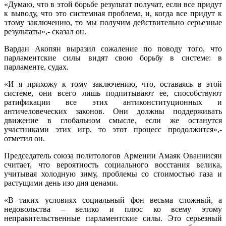
«Думаю, что в этой борьбе результат получат, если все придут
к выводу, что это системная проблема, и, когда все придут к
этому заключению, то мы получим действительно серьезные
результаты»,- сказал он.
Вардан Акопян выразил сожаление по поводу того, что
парламентские силы видят свою борьбу в системе: в
парламенте, судах.
«И я прихожу к тому заключению, что, оставаясь в этой
системе, они всего лишь подпитывают ее, способствуют
ратификации все этих антиконституционных и
античеловеческих законов. Они должны поддерживать
движение в глобальном смысле, если же останутся
участниками этих игр, то этот процесс продолжится»,-
отметил он.
Председатель союза политологов Армении Амаяк Ованнисян
считает, что вероятность социального восстания велика,
учитывая холодную зиму, проблемы со стоимостью газа и
растущими день изо дня ценами.
«В таких условиях социальный фон весьма сложный, а
недовольства – велико и плюс ко всему этому
неправительственные парламентские силы. Это серьезный