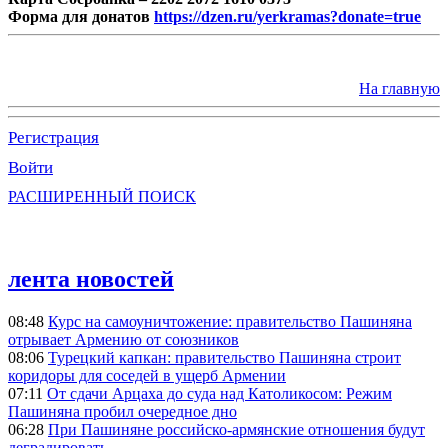
Форма для донатов
https://dzen.ru/yerkramas?donate=true
На главную
Регистрация
Войти
РАСШИРЕННЫЙ ПОИСК
лента новостей
08:48
Курс на самоуничтожение: правительство Пашиняна
отрывает Армению от союзников
08:06
Турецкий капкан: правительство Пашиняна строит
коридоры для соседей в ущерб Армении
07:11
От сдачи Арцаха до суда над Католикосом: Режим
Пашиняна пробил очередное дно
06:28
При Пашиняне российско-армянские отношения будут
деградировать