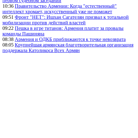
первом судебном заседании
10:36
Правительство Армении: Когда "естественный"
интеллект хромает, искусственный уже не поможет
09:51
Фронт "НЕТ": Ишхан Сагателян призвал к тотальной
мобилизации против действий властей
09:22
Пешка в игре титанов: Армения платит за провалы
команды Пашиняна
08:38
Армения и ОДКБ приближаются к точке невозврата
08:05
Крупнейшая армянская благотворительная организация
поддержала Католикоса Всех Армян