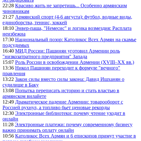
22:28
Красиво жить не запретишь... Особенно армянским
чиновникам
21:27
Армянский спорт (4-6 августа): футбол, водные виды,
единоборства, теннис, хоккей
18:10
Энвер-паша, "Немесис" и логика возмездия: Расплата
неизбежна
17:30
Национальный позор: Католикос Всех Армян на скамье
подсудимых
16:40
МИД России: Пашинян уготовил Армении роль
"низкозатратного предприятия" Запада
15:07
Роль России в освобождении Армении (XVIII–XX вв.)
13:36
Никол Пашинян переходит к формуле "вечного"
правления
13:22
Закон силы вместо силы закона: Давид Ишханян о
судилище в Баку
13:08
Попытка переписать историю и стать властью в
армянском вилайете
12:49
Драматическое падение Армении: товарооборот с
Россией рухнул, а топливо бьет ценовые рекорды
12:30
Электронные библиотеки: почему чтение уходит в
онлайн
11:28
Электронные платежи: почему современному бизнесу
важно принимать оплату онлайн
10:56
Католикос Всех Армян и 6 епископов примут участие в