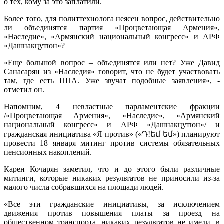
о тех, кому за это заплатили.
Более того, для политтехнолога неясен вопрос, действительно
ли объединятся партия «Процветающая Армения»,
«Наследие», «Армянский национальный конгресс» и АРФ
«Дашнакцутюн»?
«Еще большой вопрос – объединятся или нет? Уже Давид
Санасарян из «Наследия» говорит, что не будет участвовать
там, где есть ППА. Уже звучат подобные заявления», -
отметил он.
Напомним, 4 невластные парламентские фракции
/«Процветающая Армения», «Наследие», «Армянский
национальный конгресс» и АРФ «Дашнакцутюн»/ и
гражданская инициатива «Я против» («Դ!եմ եմ») планируют
провести 18 января митинг против системы обязательных
пенсионных накоплений.
Карен Кочарян заметил, что и до этого были различные
митинги, которые никаких результатов не приносили из-за
малого числа собравшихся на площади людей.
«Все эти гражданские инициативы, за исключением
движения против повышения платы за проезд на
общественном транспорта, никаких результатов не имели, в