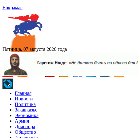
Еркрамас
Пятница, 07 августа 2026 года
Главная
Новости
Политика
Закавказье
Экономика
Армия
Диаспора
Общество
Аналитика