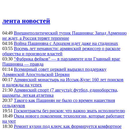
лента новостей
04:49
Внешнеполитический тупик Пашиняна: Запад Армению
не ждет, а Россия теряет терпение
04:16
Война Пашиняна с Арцахом идет даже на стадионах
03:55
Восемь лет ненависти: армянский режиссер о расколе
общества и произволе властей
03:30
"Фабрика фейков" — в парламенте или Главный враг
Пашиняна — правда
01:14
Всемирный совет церквей выразил поддержку
Армянской Апостольской Церкви
00:17
Армянский монастырь на Иссык-Куле: 160 лет поисков
и надежды на успех
21:30
Армянский спорт (7 августа): футбол, единоборства,
шахматы, легкая атлетика
20:37
Такого как Пашинян не было со времен нашествия
сельджуков
19:51
Госконтракты без рисков: что важно знать исполнителю
18:49
Окна нового поколения: технологии, которые работают
на уют
18:30
Ремонт кухни под ключ: как формируется комфортное