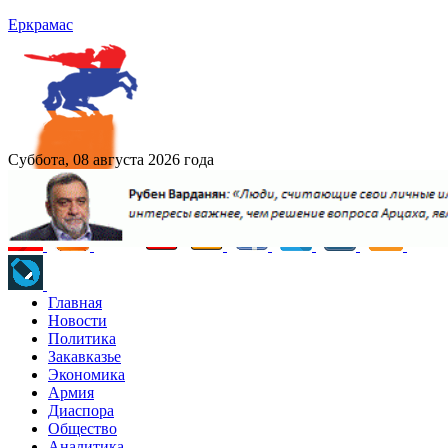
Еркрамас
Суббота, 08 августа 2026 года
Главная
Новости
Политика
Закавказье
Экономика
Армия
Диаспора
Общество
Аналитика