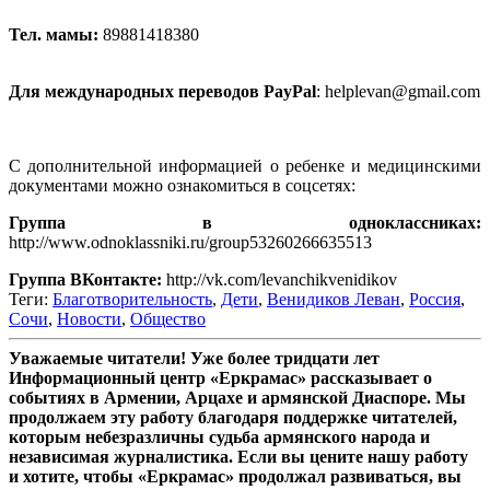
Тел. мамы:
89881418380
.
Для международных переводов PayPal
: helplevan@gmail.com
.
С дополнительной информацией о ребенке и медицинскими
документами можно ознакомиться в соцсетях:
Группа в одноклассниках:
http://www.odnoklassniki.ru/group53260266635513
Группа ВКонтакте:
http://vk.com/levanchikvenidikov
Теги:
Благотворительность
,
Дети
,
Венидиков Леван
,
Россия
,
Сочи
,
Новости
,
Общество
Уважаемые читатели! Уже более тридцати лет
Информационный центр «Еркрамас» рассказывает о
событиях в Армении, Арцахе и армянской Диаспоре. Мы
продолжаем эту работу благодаря поддержке читателей,
которым небезразличны судьба армянского народа и
независимая журналистика. Если вы цените нашу работу
и хотите, чтобы «Еркрамас» продолжал развиваться, вы