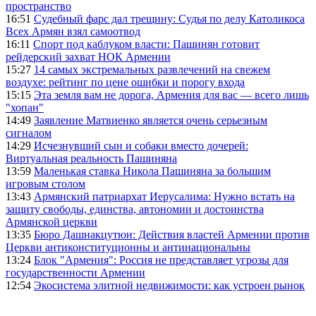
пространство
16:51
Судебный фарс дал трещину: Судья по делу Католикоса
Всех Армян взял самоотвод
16:11
Спорт под каблуком власти: Пашинян готовит
рейдерский захват НОК Армении
15:27
14 самых экстремальных развлечений на свежем
воздухе: рейтинг по цене ошибки и порогу входа
15:15
Эта земля вам не дорога, Армения для вас — всего лишь
"хопан"
14:49
Заявление Матвиенко является очень серьезным
сигналом
14:29
Исчезнувший сын и собаки вместо дочерей:
Виртуальная реальность Пашиняна
13:59
Маленькая ставка Никола Пашиняна за большим
игровым столом
13:43
Армянский патриархат Иерусалима: Нужно встать на
защиту свободы, единства, автономии и достоинства
Армянской церкви
13:35
Бюро Дашнакцутюн: Действия властей Армении против
Церкви антиконституционны и антинациональны
13:24
Блок "Армения": Россия не представляет угрозы для
государственности Армении
12:54
Экосистема элитной недвижимости: как устроен рынок