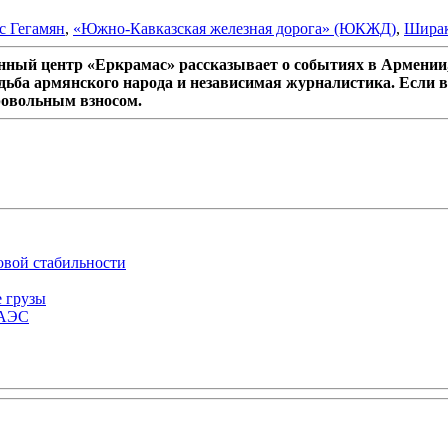
с Гегамян
,
«Южно-Кавказская железная дорога» (ЮКЖД)
,
Ширак
ный центр «Еркрамас» рассказывает о событиях в Армении,
дьба армянского народа и независимая журналистика. Если в
ровольным взносом.
овой стабильности
е грузы
ЕАЭС