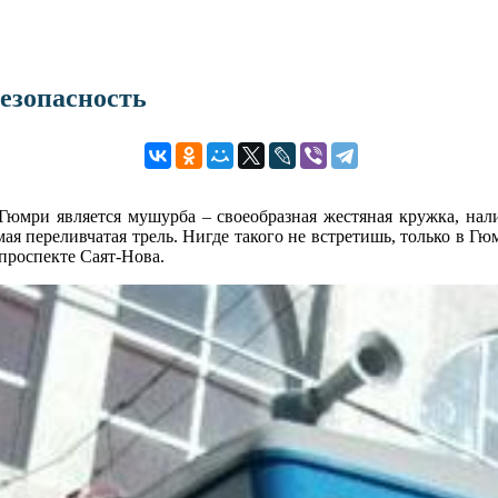
безопасность
Гюмри является мушурба – своеобразная жестяная кружка, нали
ая переливчатая трель. Нигде такого не встретишь, только в Гю
проспекте Саят-Нова.