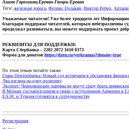
Ашот Гарегинян,
Ереван-Гюмри-Ереван
Теги:
железная дорога
,
Феликс Цолакян
,
Виктор Ребец
,
Арташе
Уважаемые читатели! Уже более тридцати лет Информацион
благодаря поддержке читателей, которым небезразличны су
продолжал развиваться, вы можете поддержать проект доб
РЕКВИЗИТЫ ДЛЯ ПОДДЕРЖКИ:
Карта Сбербанка – 2202 2072 1610 0373
Форма для донатов
https://dzen.ru/yerkramas?donate=true
По этим темам читайте также
Глава Центробанка: Новый год встречаем в обстановке финанс
Два взгляда на одну политику
Эксперт: Черноморские паромы не могут сразу брать армянски
В Москве состоялся прием в связи с вступлением Армении в 
ЕАЭС и Турция готовятся к сотрудничеству
Регистрация