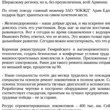
Ширакскому региону, но и, без преувеличения, всей Армении.
По этому поводу главный инженер ЗАО “ЮКЖД” Арам Едигар
подарок будет храниться на самом почетном месте.
- Железнодорожники – наши добрые друзья, и мы искренне им п
довелось стать его участником. Ведь шаг за шагом восстан
развиваются. Вот я сегодня во время ознакомления с ведущ
Иванович Ребец ответил, что не велись. Это можно только пр
дальнейшее развитие. Сегодня можно констатировать, что это р
Коренная реконструкция Гюмрийского и вагоноремонтного 
технологии, создать безопасные и комфортные условия труд
машиностроительных комплексов в Армении. Приложенные ус
ремонт электровозов. Ранее для такого ремонта машины отпра
по меньшей мере, процентов на 90.
- Наши специалисты почти два месяца трудились не покладая
специалисты освоили ремонт локомотивов в полном цикле. С
освоена технология ремонта тяговых двигателей и вспомогат
Разработаны чертежи и построено оборудование для заливк
соответствует стандартам, принятым на лучших предприятиях л
трудовые победы – не за горами.
Ресурс отремонтированных локомотивов – 400 тыс. км. Сей