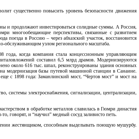
зволит существенно повысить уровень безопасности движения
аны и продолжают инвестироваться солидные суммы. А Россия,
 Гюмри многообещающие перспективы, связанные с развитием
да поезда в Россию – через абхазский участок, восстановится
тно-обслуживающим узлом регионального масштаба.
8 года, когда компания стала концессионным управляющим
питаловложений составил 6,5 млрд драмов. Модернизируются
енено около 616 тыс. шпал, реконструированы здания основных
ена модернизация базы путевой машинной станции в Санаине.
ще с 1898 года: Заманлинский мост, “Чертов мост” и мост на
во, системы электроснабжения, сигнализации, централизации,
астерством в обработке металлов славилась в Гюмри династия
о, говорят, и “научил” медный сосуд заливисто петь.
рмении жестянщиком, способным выделывать поющую мушурбу.