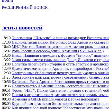
Войти
РАСШИРЕННЫЙ ПОИСК
лента новостей
18:10
Энвер-паша, "Немесис" и логика возмездия: Расплата не
17:30
Национальный позор: Католикос Всех Армян на скамье 
16:40
МИД России: Пашинян уготовил Армении роль "низкозат
15:07
Роль России в освобождении Армении (XVIII–XX вв.)
13:36
Никол Пашинян переходит к формуле "вечного" правлен
13:22
Закон силы вместо силы закона: Давид Ишханян о судили
13:08
Попытка переписать историю и стать властью в армянско
12:49
Драматическое падение Армении: товарооборот с Россией
12:30
Электронные библиотеки: почему чтение уходит в онлай
11:28
Электронные платежи: почему современному бизнесу ва
10:56
Католикос Всех Армян и 6 епископов примут участие в п
10:36
Правительство Армении: Когда "естественный" интеллек
09:51
Фронт "НЕТ": Ишхан Сагателян призвал к тотальной моб
09:22
Пешка в игре титанов: Армения платит за провалы ком
08:38
Армения и ОДКБ приближаются к точке невозврата
08:05
Крупнейшая армянская благотворительная организация 
04:02
Как прошел большой концерт "Карасунские музыкальные 