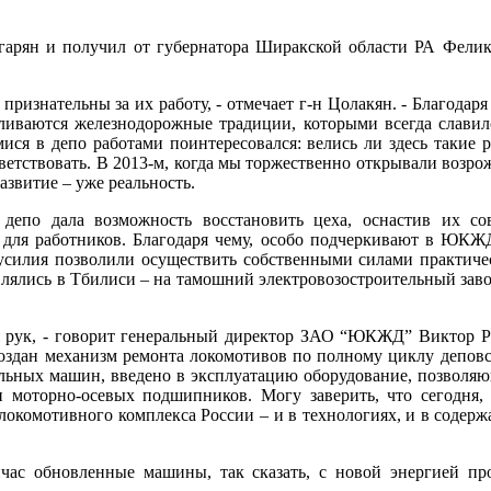
ян и получил от губернатора Ширакской области РА Феликс
ризнательны за их работу, - отмечает г-н Цолакян. - Благодаря 
авливаются железнодорожные традиции, которыми всегда славил
имися в депо работами поинтересовался: велись ли здесь так
иветствовать. В 2013-м, когда мы торжественно открывали возр
азвитие – уже реальность.
депо дала возможность восстановить цеха, оснастив их с
а для работников. Благодаря чему, особо подчеркивают в ЮК
илия позволили осуществить собственными силами практическ
влялись в Тбилиси – на тамошний электровозостроительный заво
 рук, - говорит генеральный директор ЗАО “ЮКЖД” Виктор Реб
оздан механизм ремонта локомотивов по полному циклу деповск
ельных машин, введено в эксплуатацию оборудование, позволя
и моторно-осевых подшипников. Могу заверить, что сегодня,
окомотивного комплекса России – и в технологиях, и в содержа
час обновленные машины, так сказать, с новой энергией пр