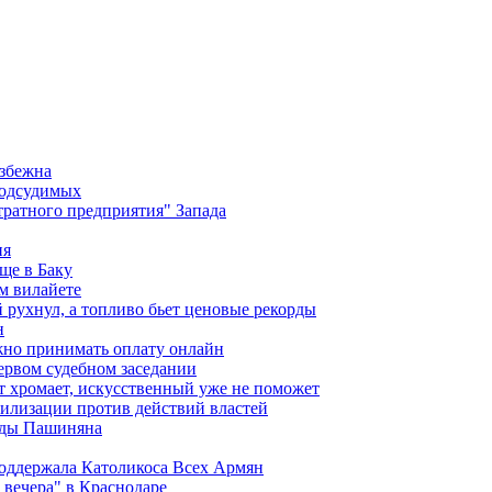
избежна
подсудимых
ратного предприятия" Запада
ия
ще в Баку
м вилайете
 рухнул, а топливо бьет ценовые рекорды
н
жно принимать оплату онлайн
ервом судебном заседании
т хромает, искусственный уже не поможет
илизации против действий властей
анды Пашиняна
поддержала Католикоса Всех Армян
вечера" в Краснодаре