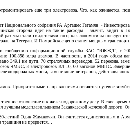
тремонтировать еще три электровоза. Что, как ожидается, по
утат Национального собрания РА Арташес Гегамян. - Инвестиров
оссийская сторона идет на такие расходы – значит, видит в
 раз мы стали свидетелями того, как локомотивы поведут отсю
траль на Тегеран. И Гюмрийское депо станет мощным транспор
 по сообщению информационной службы ЗАО “ЮКЖД”, с 200
ано 100,858 млрд драмов. В частности, в 2014 году объем ка
ано 349,1 км пути, 70 стрелочных переводов, 52 переезда, зам
овозов ЧМЭС, 8 электровозов ВЛ-10, 60 вагонов МВПС. Заверш
елезнодорожных моста, заменившие ветеранов, действовавших е
драмов. Приоритетными направлениями остаются путевое хозяйст
ственное отношение и к железнодорожному делу. В свое время м
л лучшим медеплавильщиком Закавказской железной дороги. Он-т
– 69-летний Эдик Жамакочян. Он считается единственным в А
ая традиция не прервется…