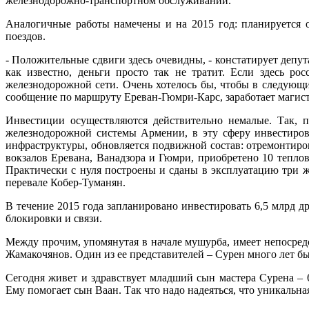
железнодорожно-транспортном обслуживании.
Аналогичные работы намечены и на 2015 год: планируется о
поездов.
- Положительные сдвиги здесь очевидны, - констатирует деп
как известно, деньги просто так не тратит. Если здесь р
железнодорожной сети. Очень хотелось бы, чтобы в следующий
сообщение по маршруту Ереван-Гюмри-Карс, заработает магис
Инвестиции осуществляются действительно немалые. Так,
железнодорожной системы Армении, в эту сферу инвестиров
инфраструктуры, обновляется подвижной состав: отремонтиров
вокзалов Еревана, Ванадзора и Гюмри, приобретено 10 тепл
Практически с нуля построены и сданы в эксплуатацию три ж
перевале Кобер-Туманян.
В течение 2015 года запланировано инвестировать 6,5 млрд 
блокировки и связи.
Между прочим, упомянутая в начале мушурба, имеет непосред
Жамакочянов. Один из ее представителей – Сурен много лет бы
Сегодня живет и здравствует младший сын мастера Сурена 
Ему помогает сын Ваан. Так что надо надеяться, что уникальн