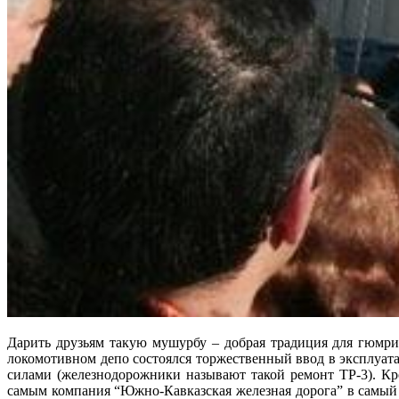
Дарить друзьям такую мушурбу – добрая традиция для гюмри
локомотивном депо состоялся торжественный ввод в эксплуата
силами (железнодорожники называют такой ремонт ТР-3). Кро
самым компания “Южно-Кавказская железная дорога” в самый 