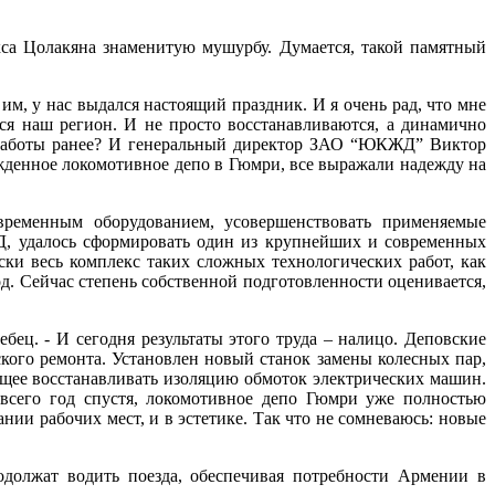
а Цолакяна знаменитую мушурбу. Думается, такой памятный
им, у нас выдался настоящий праздник. И я очень рад, что мне
ся наш регион. И не просто восстанавливаются, а динамично
ие работы ранее? И генеральный директор ЗАО “ЮКЖД” Виктор
ожденное локомотивное депо в Гюмри, все выражали надежду на
овременным оборудованием, усовершенствовать применяемые
ЖД, удалось сформировать один из крупнейших и современных
и весь комплекс таких сложных технологических работ, как
д. Сейчас степень собственной подготовленности оценивается,
ец. - И сегодня результаты этого труда – налицо. Деповские
ого ремонта. Установлен новый станок замены колесных пар,
ющее восстанавливать изоляцию обмоток электрических машин.
 всего год спустя, локомотивное депо Гюмри уже полностью
нии рабочих мест, и в эстетике. Так что не сомневаюсь: новые
одолжат водить поезда, обеспечивая потребности Армении в