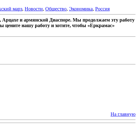
ский марз
,
Новости
,
Общество
,
Экономика
,
Россия
 Арцахе и армянской Диаспоре. Мы продолжаем эту работу
ы цените нашу работу и хотите, чтобы «Еркрамас»
На главную