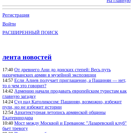
На главную
Регистрация
Войти
РАСШИРЕННЫЙ ПОИСК
лента новостей
17:40
От древнего Ани до донских степей: Весь путь
нахичеванских армян в музейной экспозиции
14:57
Если Алиев получает приглашение, а Пашинян — нет,
то о чем это говорит?
14:42
Армению начали продавать европейским туристам как
главную загадку
14:24
Суд над Католикосом: Пашинян, возможно, избежит
пули, но не избежит истории
12:54
Архитектурная летопись армянской общины
Екатеринодара
10:40
Мост между Москвой и Ереваном: "Лазаревский клуб"
бьет тревогу