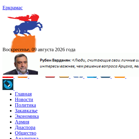
Еркрамас
Воскресенье, 09 августа 2026 года
Главная
Новости
Политика
Закавказье
Экономика
Армия
Диаспора
Общество
Аналитика