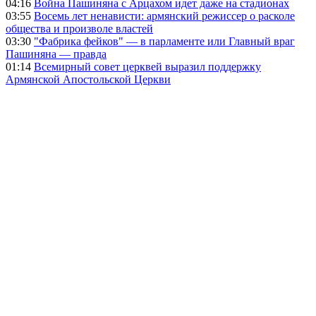
04:16
Война Пашиняна с Арцахом идет даже на стадионах
03:55
Восемь лет ненависти: армянский режиссер о расколе
общества и произволе властей
03:30
"Фабрика фейков" — в парламенте или Главный враг
Пашиняна — правда
01:14
Всемирный совет церквей выразил поддержку
Армянской Апостольской Церкви