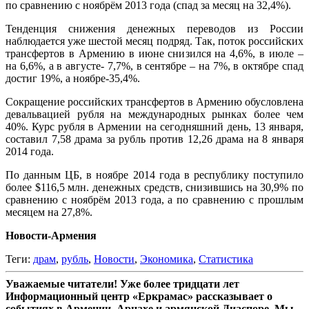
по сравнению с ноябрём 2013 года (спад за месяц на 32,4%).
Тенденция снижения денежных переводов из России
наблюдается уже шестой месяц подряд. Так, поток российских
трансфертов в Армению в июне снизился на 4,6%, в июле –
на 6,6%, а в августе- 7,7%, в сентябре – на 7%, в октябре спад
достиг 19%, а ноябре-35,4%.
Сокращение российских трансфертов в Армению обусловлена
девальвацией рубля на международных рынках более чем
40%. Курс рубля в Армении на сегодняшний день, 13 января,
составил 7,58 драма за рубль против 12,26 драма на 8 января
2014 года.
По данным ЦБ, в ноябре 2014 года в республику поступило
более $116,5 млн. денежных средств, снизившись на 30,9% по
сравнению с ноябрём 2013 года, а по сравнению с прошлым
месяцем на 27,8%.
Новости-Армения
Теги:
драм
,
рубль
,
Новости
,
Экономика
,
Статистика
Уважаемые читатели! Уже более тридцати лет
Информационный центр «Еркрамас» рассказывает о
событиях в Армении, Арцахе и армянской Диаспоре. Мы