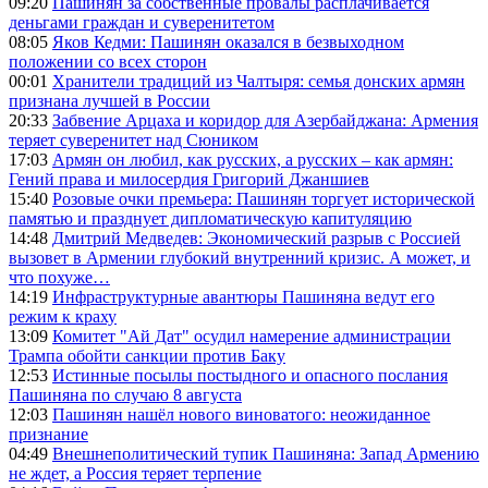
09:20
Пашинян за собственные провалы расплачивается
деньгами граждан и суверенитетом
08:05
Яков Кедми: Пашинян оказался в безвыходном
положении со всех сторон
00:01
Хранители традиций из Чалтыря: семья донских армян
признана лучшей в России
20:33
Забвение Арцаха и коридор для Азербайджана: Армения
теряет суверенитет над Сюником
17:03
Армян он любил, как русских, а русских – как армян:
Гений права и милосердия Григорий Джаншиев
15:40
Розовые очки премьера: Пашинян торгует исторической
памятью и празднует дипломатическую капитуляцию
14:48
Дмитрий Медведев: Экономический разрыв с Россией
вызовет в Армении глубокий внутренний кризис. А может, и
что похуже…
14:19
Инфраструктурные авантюры Пашиняна ведут его
режим к краху
13:09
Комитет "Ай Дат" осудил намерение администрации
Трампа обойти санкции против Баку
12:53
Истинные посылы постыдного и опасного послания
Пашиняна по случаю 8 августа
12:03
Пашинян нашёл нового виноватого: неожиданное
признание
04:49
Внешнеполитический тупик Пашиняна: Запад Армению
не ждет, а Россия теряет терпение