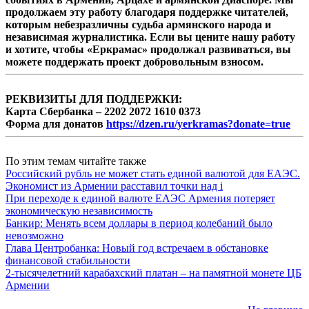
продолжаем эту работу благодаря поддержке читателей,
которым небезразличны судьба армянского народа и
независимая журналистика. Если вы цените нашу работу
и хотите, чтобы «Еркрамас» продолжал развиваться, вы
можете поддержать проект добровольным взносом.
РЕКВИЗИТЫ ДЛЯ ПОДДЕРЖКИ:
Карта Сбербанка – 2202 2072 1610 0373
Форма для донатов
https://dzen.ru/yerkramas?donate=true
По этим темам читайте также
Российский рубль не может стать единой валютой для ЕАЭС.
Экономист из Армении расставил точки над i
При переходе к единой валюте ЕАЭС Армения потеряет
экономическую независимость
Банкир: Менять всем доллары в период колебаний было
невозможно
Глава Центробанка: Новый год встречаем в обстановке
финансовой стабильности
2-тысячелетний карабахский платан – на памятной монете ЦБ
Армении