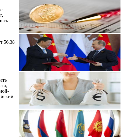
не
г,
тать
т 56,38
ать
ого,
ной-
айский