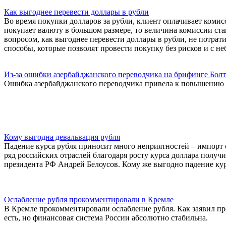
Как выгоднее перевести доллары в рубли
Во время покупки долларов за рубли, клиент оплачивает комис
покупает валюту в большом размере, то величина комиссии ста
вопросом, как выгоднее перевести доллары в рубли, не потра
способы, которые позволят провести покупку без рисков и с неболь
Из-за ошибки азербайджанского переводчика на брифинге Болт
Ошибка азербайджанского переводчика привела к повышению к
Кому выгодна девальвация рубля
Падение курса рубля приносит много неприятностей – импорт 
ряд российских отраслей благодаря росту курса доллара полу
президента РФ Андрей Белоусов. Кому же выгодно падение ку
Ослабление рубля прокомментировали в Кремле
В Кремле прокомментировали ослабление рубля. Как заявил пр
есть, но финансовая система России абсолютно стабильна.