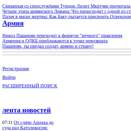
Связанная со спецслужбами Турции Лилит Мкртчян прочитала
Четыре этапа армянского Ливана: Что происходит с одной из 
Палач в маске жертвы: Как Баку пытается присвоить Освенцим
Армия
Никол Пашинян переходит к формуле "вечного" правления
Армения и ОДКБ приближаются к точке невозврата
Пашинян, ты предал солдат, армию и страну!
Регистрация
Войти
РАСШИРЕННЫЙ ПОИСК
лента новостей
07:11
От сдачи Арцаха до
суда над Католикосом: