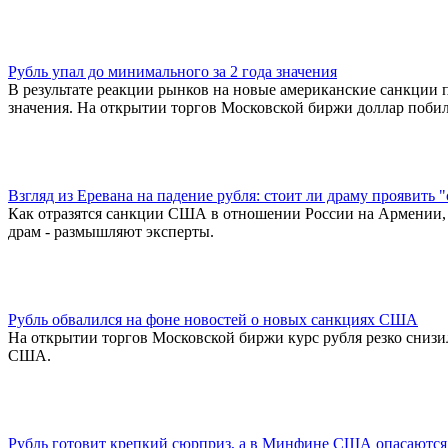
Рубль упал до минимального за 2 года значения
В результате реакции рынков на новые американские санкции п
значения. На открытии торгов Московской биржи доллар побил 
Взгляд из Еревана на падение рубля: стоит ли драму проявить 
Как отразятся санкции США в отношении России на Армении, и
драм - размышляют эксперты.
Рубль обвалился на фоне новостей о новых санкциях США
На открытии торгов Московской биржи курс рубля резко снизи
США.
Рубль готовит крепкий сюрприз, а в Минфине США опасаются