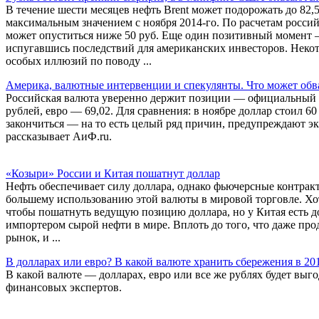
В течение шести месяцев нефть Brent может подорожать до 82,5 
максимальным значением с ноября 2014-го. По расчетам росси
может опуститься ниже 50 руб. Еще один позитивный момент 
испугавшись последствий для американских инвесторов. Некото
особых иллюзий по поводу ...
Америка, валютные интервенции и спекулянты. Что может обв
Российская валюта уверенно держит позиции — официальный ку
рублей, евро — 69,02. Для сравнения: в ноябре доллар стоил 6
закончиться — на то есть целый ряд причин, предупреждают э
рассказывает АиФ.ru.
«Козыри» России и Китая пошатнут доллар
Нефть обеспечивает силу доллара, однако фьючерсные контрак
большему использованию этой валюты в мировой торговле. Хот
чтобы пошатнуть ведущую позицию доллара, но у Китая есть до
импортером сырой нефти в мире. Вплоть до того, что даже пр
рынок, и ...
В долларах или евро? В какой валюте хранить сбережения в 20
В какой валюте — долларах, евро или все же рублях будет выго
финансовых экспертов.