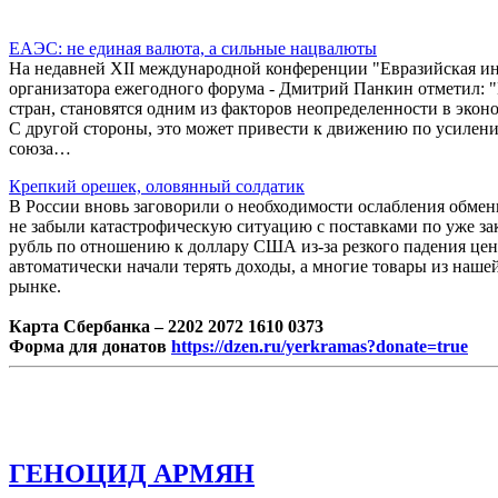
ЕАЭС: не единая валюта, а сильные нацвалюты
На недавней XII международной конференции "Евразийская инт
организатора ежегодного форума - Дмитрий Панкин отметил: 
стран, становятся одним из факторов неопределенности в экон
С другой стороны, это может привести к движению по усилен
союза…
Крепкий орешек, оловянный солдатик
В России вновь заговорили о необходимости ослабления обмен
не забыли катастрофическую ситуацию с поставками по уже з
рубль по отношению к доллару США из-за резкого падения цен 
автоматически начали терять доходы, а многие товары из наш
рынке.
Карта Сбербанка – 2202 2072 1610 0373
Форма для донатов
https://dzen.ru/yerkramas?donate=true
ГЕНОЦИД АРМЯН