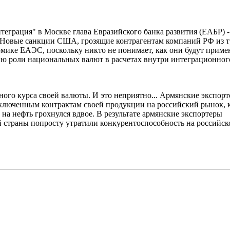
еграция" в Москве глава Евразийского банка развития (ЕАБР) -
"Новые санкции США, грозящие контрагентам компаний РФ из т
омике ЕАЭС, поскольку никто не понимает, как они будут примен
ию роли национальных валют в расчетах внутри интеграционног
ного курса своей валюты. И это неприятно... Армянские экспор
аключенным контрактам своей продукции на российский рынок, 
на нефть грохнулся вдвое. В результате армянские экспортеры
ей страны попросту утратили конкурентоспособность на российс