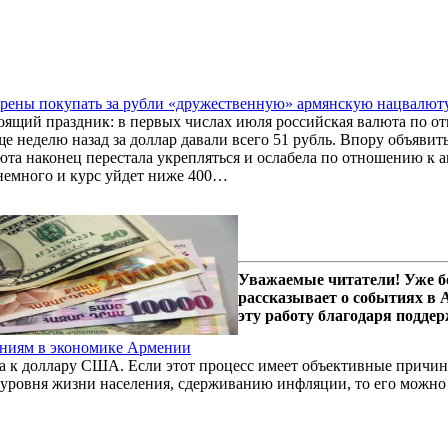
ерены покупать за рубли «дружественную» армянскую нацвалют
оящий праздник: в первых числах июля российская валюта по от
еще неделю назад за доллар давали всего 51 рубль. Впору объяви
юта наконец перестала укрепляться и ослабела по отношению к а
 немного и курс уйдет ниже 400…
Уважаемые читатели! Уже б
рассказывает о событиях в
эту работу благодаря подде
ениям в экономике Армении
а к доллару США. Если этот процесс имеет объективные причин
уровня жизни населения, сдерживанию инфляции, то его можно