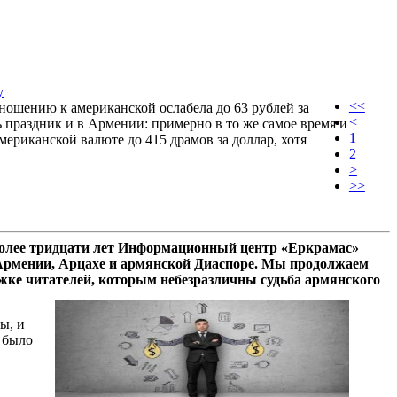
у
<<
ношению к американской ослабела до 63 рублей за
<
ть праздник и в Армении: примерно в то же самое время и
1
мериканской валюте до 415 драмов за доллар, хотя
2
>
>>
олее тридцати лет Информационный центр «Еркрамас»
 Армении, Арцахе и армянской Диаспоре. Мы продолжаем
ржке читателей, которым небезразличны судьба армянского
ы, и
 было