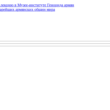
 лекцию в Музее-институте Геноцида армян
старейших армянских общин мира