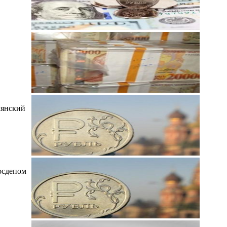
мянский
осдепом