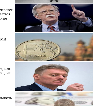
 человек
ваться
жные
 СМИ.
Однако
мощник
льность