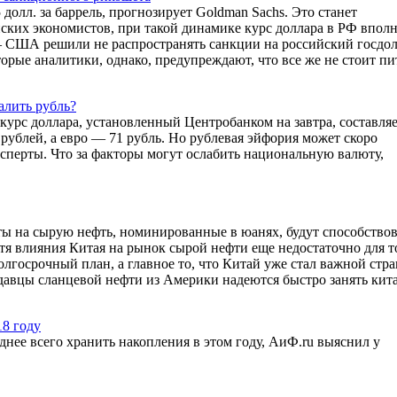
долл. за баррель, прогнозирует Goldman Sachs. Это станет
йских экономистов, при такой динамике курс доллара в РФ впол
– США решили не распространять санкции на российский госдол
рые аналитики, однако, предупреждают, что все же не стоит пи
алить рубль?
рс доллара, установленный Центробанком на завтра, составляе
0 рублей, а евро — 71 рубль. Но рублевая эйфория может скоро
ксперты. Что за факторы могут ослабить национальную валюту,
ты на сырую нефть, номинированные в юанях, будут способствов
я влияния Китая на рынок сырой нефти еще недостаточно для т
лгосрочный план, а главное то, что Китай уже стал важной стра
одавцы сланцевой нефти из Америки надеются быстро занять кит
18 году
днее всего хранить накопления в этом году, АиФ.ru выяснил у