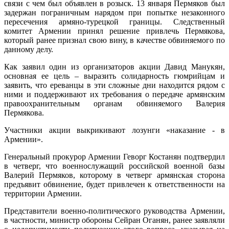
связи с чем был объявлен в розыск. 13 января Пермяков был
задержан пограничным нарядом при попытке незаконного
пересечения армяно-турецкой границы. Следственный
комитет Армении принял решение привлечь Пермякова,
который ранее признал свою вину, в качестве обвиняемого по
данному делу.
Как заявил один из организаторов акции Давид Манукян,
основная ее цель – выразить солидарность гюмрийцам и
заявить, что ереванцы в эти сложные дни находится рядом с
ними и поддерживают их требования о передаче армянским
правоохранительным органам обвиняемого Валерия
Пермякова.
Участники акции выкрикивают лозунги «наказание - в
Армении».
Генеральный прокурор Армении Геворг Костанян подтвердил
в четверг, что военнослужащий российской военной базы
Валерий Пермяков, которому в четверг армянская сторона
предъявит обвинение, будет привлечен к ответственности на
территории Армении.
Представители военно-политического руководства Армении,
в частности, министр обороны Сейран Оганян, ранее заявляли