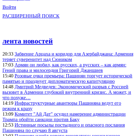
Войти
РАСШИРЕННЫЙ ПОИСК
лента новостей
20:33
Забвение Арцаха и коридор для Азербайджана: Армения
теряет суверенитет над Сюником
17:03
Армян он любил, как русских, а русских – как армян:
Гений права и милосердия Григорий Джаншиев
15:40
Розовые очки премьера: Пашинян торгует исторической
памятью и празднует дипломатическую капитуляцию
14:48
Дмитрий Медведев: Экономический разрыв с Россией
вызовет в Армении глубокий внутренний кризис. А может, и
что похуже…
14:19
Инфраструктурные авантюры Пашиняна ведут его
режим к краху
13:09
Комитет "Ай Дат" осудил намерение администрации
Трампа обойти санкции против Баку
12:53
Истинные посылы постыдного и опасного послания
Пашиняна по случаю 8 августа
12:03
Пашинян нашёл нового виноватого: неожиданное