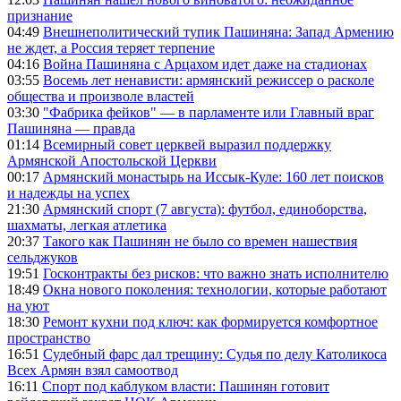
признание
04:49
Внешнеполитический тупик Пашиняна: Запад Армению
не ждет, а Россия теряет терпение
04:16
Война Пашиняна с Арцахом идет даже на стадионах
03:55
Восемь лет ненависти: армянский режиссер о расколе
общества и произволе властей
03:30
"Фабрика фейков" — в парламенте или Главный враг
Пашиняна — правда
01:14
Всемирный совет церквей выразил поддержку
Армянской Апостольской Церкви
00:17
Армянский монастырь на Иссык-Куле: 160 лет поисков
и надежды на успех
21:30
Армянский спорт (7 августа): футбол, единоборства,
шахматы, легкая атлетика
20:37
Такого как Пашинян не было со времен нашествия
сельджуков
19:51
Госконтракты без рисков: что важно знать исполнителю
18:49
Окна нового поколения: технологии, которые работают
на уют
18:30
Ремонт кухни под ключ: как формируется комфортное
пространство
16:51
Судебный фарс дал трещину: Судья по делу Католикоса
Всех Армян взял самоотвод
16:11
Спорт под каблуком власти: Пашинян готовит