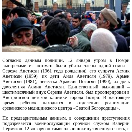
Согласно данным полиции, 12 января утром в Гюмри
выстрелами из автомата были убиты члены одной семьи –
Сережа Аветисян (1961 года рождения), его супруга Асмик
Аветисян (1959), их дети Аида Аветисян (1979), Армен
Аветисян (1981), невестка Араксия Погосян (1990), их дочь
двухлетняя Асмик Аветисян. Единственный выживший –
шестимесячный внук Сережа Аветисян, был прооперирован в
Австрийской детской клинике города Гюмри. В настоящее
время ребенок находится в отделении реанимации
ереванского медицинского центра «Святой Богородицы».
По предварительным данным, в совершении преступления
подозревается военнослужащий срочной службы Валерий
Пермяков. 12 января он самовольно покинул военную часть, в