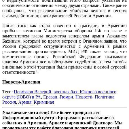
о недопустимости политизации этого вопроса, указывая на
союзнические отношения между двумя странами. Также ранее
сообщалось, что расследование убийства ведется в тесном
взаимодействии правоохранителей России и Армении.
После того как стало известно о трагедии, в Армению
прибыла комиссия Министерства обороны РФ во главе с
заместителем главы ведомства генералом армии Аркадием
Бахиным, который во время встречи с Оганяном заявил, что
Россия продолжит сотрудничество с Арменией в рамках
расследования произошедшего. МИД РФ также заявил, что
компетентные органы Российской Федерации оказывают
властям Армении все необходимое содействие, с тем "чтобы
виновные в этой трагедии были привлечены к самой суровой
ответственности".
Новости-Армения
Теги:
Пермяков Валерий
,
военная база Южного военного
округа (ЮВО) в РА
,
Ереван
,
Гюмри
,
Новости
,
Политика
,
Россия
,
Армия
,
Криминал
Уважаемые читатели! Уже более тридцати лет
Информационный центр «Еркрамас» рассказывает о
событиях в Армении, Арцахе и армянской Диаспоре. Мы
продолжаем эту работу благодаря поддержке читателей,