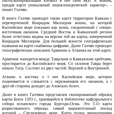
писец-копировальщик вложил в нее свой вкус и знания,
придав карте уникальный энциклопедический характер», –
пишет Галчян.
В книге Галчян приводит также карту территории Кавказа с
перечерченной Конрадом Миллером копии, на которой
Каспийское море показано как залив, соединенный с северо-
восточным океаном. Средний Восток и Кавказский регион
более отчетливо видны на версии той же карты, начерченной
Конрадом Миллером. Для большей ясности географические
названия на карте снабжены цифрами. Далее Галчян приводит
топографические описания Армении и Агванка на этой карте.
Армения: находится между Таврским и Кавказским хребтами,
простирается до Каспийского моря. Со склонов Тавра берет
начало Тигр. Состоит из двух частей: Верхней и Внутренней.
Агванк: к востоку о т нее Каспийское море, которое
поднимается и сливается с окружающим его океаном, а с
другой стороны доходит до Азовских болот.
Далее в книге Галчяна представлен скопированный образец
карты Беата 1203 г., хранящийся в библиотеке кафедрального
собора испанского города Бургоди-Осма. Это Т-О карта
разрисованного образца, самый выразительный эпизод
которой – Средиземное море. Карта полна миниатюрами