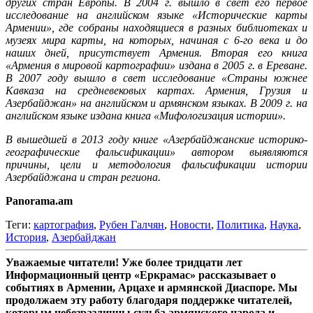
других стран Европы. В 2004 г. вышло в свет его первое
исследование на английском языке «Исторические карты
Армении», где собраны находящиеся в разных библиотеках и
музеях мира карты, на которых, начиная с 6-го века и до
наших дней, присутствует Армения. Вторая его книга
«Армения в мировой картографии» издана в 2005 г. в Ереване.
В 2007 году вышло в свет исследование «Страны южнее
Кавказа на средневековых картах. Армения, Грузия и
Азербайджан» на английском и армянском языках. В 2009 г. на
английском языке издана книга «Мифологизация истории».
В вышедшей в 2013 году книге «Азербайджанские историко-
географические фальсификации» автором выявляются
причины, цели и методология фальсификации истории
Азербайджана и стран региона.
Panorama.am
Теги:
картография
,
Рубен Галчян
,
Новости
,
Политика
,
Наука
,
История
,
Азербайджан
Уважаемые читатели! Уже более тридцати лет
Информационный центр «Еркрамас» рассказывает о
событиях в Армении, Арцахе и армянской Диаспоре. Мы
продолжаем эту работу благодаря поддержке читателей,
которым небезразличны судьба армянского народа и