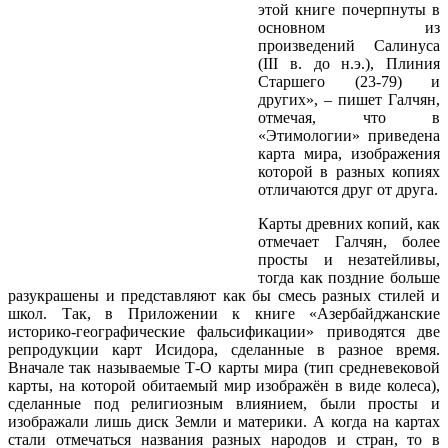
этой книге почерпнуты в
основном из
произведений Салинуса
(III в. до н.э.), Плиния
Старшего (23-79) и
других», – пишет Галчян,
отмечая, что в
«Этимологии» приведена
карта мира, изображения
которой в разных копиях
отличаются друг от друга.
Карты древних копий, как
отмечает Галчян, более
просты и незатейливы,
тогда как поздние больше
разукрашены и представляют как бы смесь разных стилей и
школ. Так, в Приложении к книге «Азербайджанские
историко-географические фальсификации» приводятся две
репродукции карт Исидора, сделанные в разное время.
Вначале так называемые Т-О карты мира (тип средневековой
карты, на которой обитаемый мир изображён в виде колеса),
сделанные под религиозным влиянием, были просты и
изображали лишь диск Земли и материки. А когда на картах
стали отмечаться названия разных народов и стран, то в