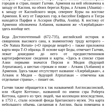
городов и стран, пишет Галчян. Армения на ней обозначена к
западу от Каспия, на обоих берегах Куры, а Агванк (Aluania) –
к западу от Каспийского моря, севернее Куры на востоке
Армении. К югу от Таврских гор, в бассейне Евфрата и Тигра
находятся Парфия и Ассирия (Parthia, Assiria). К востоку от
Армении обозначена Албания, названия же «Азербайджан»
здесь вообще нет.
Беда Достопочтенный (672-735), английский историк и
священник высокого сана, к знаменитому труду которого –
«De Natura Rerum» («О природе вещей») – также приложена
карта мира Т-О образца. В основе карт Беды, отмечает Галчян,
лежат дошедшие до него от предшественников
картографические сведения и карты. «Здесь в списке стран
Азии первыми значатся Персия и Мидия (будущий
Атрпатакан), а шестью строкам и ниже – Агванк (Албания) и
Армения. Здесь также отсутствует название «Азербайджан», а
Агванк и Мидия – будущий Атрпатакан – отмечены как
отдельные страны», – пишет он.
Галчян также обращается к так называемой Англосаксонской,
или «Карте Коттона», названной по имени сэра Роберта
Коттона, одного из трех людей, чьи коллекции впоследствии,
в 1753 г., стали основой фонда Британского музея. Эта карта
небольшого объема, сделанная в Англии, была помещена в