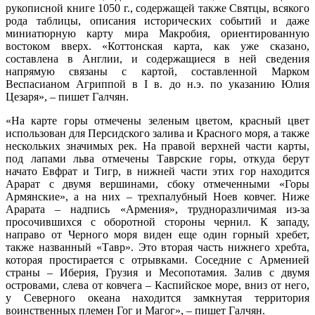
рукописной книге 1050 г., содержащей также Святцы, всякого
рода таблицы, описания исторических событий и даже
миниатюрную карту мира Макробия, ориентированную
востоком вверх. «Коттонская карта, как уже сказано,
составлена в Англии, и содержащиеся в ней сведения
напрямую связаны с картой, составленной Марком
Веспасианом Агриппой в I в. до н.э. по указанию Юлия
Цезаря», – пишет Галчян.
«На карте горы отмечены зеленым цветом, красный цвет
использован для Персидского залива и Красного моря, а также
нескольких значимых рек. На правой верхней части карты,
под лапами льва отмечены Таврские горы, откуда берут
начато Евфрат и Тигр, в нижней части этих гор находится
Арарат с двумя вершинами, сбоку отмеченными «Горы
Армянские», а на них – трехпалубный Ноев ковчег. Ниже
Арарата – надпись «Армения», трудноразличимая из-за
просочившихся с оборотной стороны чернил. К западу,
направо от Черного моря виден еще один горный хребет,
также названный «Тавр». Это вторая часть нижнего хребта,
которая простирается с отрывками. Соседние с Арменией
страны – Иберия, Грузия и Месопотамия. Залив с двумя
островами, слева от ковчега – Каспийское море, вниз от него,
у Северного океана находится замкнутая территория
воинственных племен Гог и Магог», – пишет Галчян.