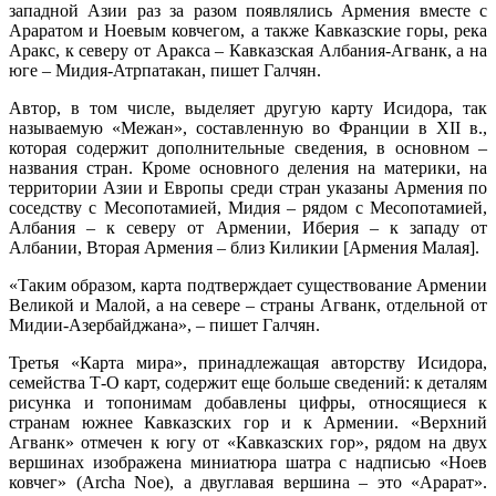
западной Азии раз за разом появлялись Армения вместе с
Араратом и Ноевым ковчегом, а также Кавказские горы, река
Аракс, к северу от Аракса – Кавказская Албания-Агванк, а на
юге – Мидия-Атрпатакан, пишет Галчян.
Автор, в том числе, выделяет другую карту Исидора, так
называемую «Межан», составленную во Франции в XII в.,
которая содержит дополнительные сведения, в основном –
названия стран. Кроме основного деления на материки, на
территории Азии и Европы среди стран указаны Армения по
соседству с Месопотамией, Мидия – рядом с Месопотамией,
Албания – к северу от Армении, Иберия – к западу от
Албании, Вторая Армения – близ Киликии [Армения Малая].
«Таким образом, карта подтверждает существование Армении
Великой и Малой, а на севере – страны Агванк, отдельной от
Мидии-Азербайджана», – пишет Галчян.
Третья «Карта мира», принадлежащая авторству Исидора,
семейства Т-О карт, содержит еще больше сведений: к деталям
рисунка и топонимам добавлены цифры, относящиеся к
странам южнее Кавказских гор и к Армении. «Верхний
Агванк» отмечен к югу от «Кавказских гор», рядом на двух
вершинах изображена миниатюра шатра с надписью «Ноев
ковчег» (Archa Noe), а двуглавая вершина – это «Арарат».