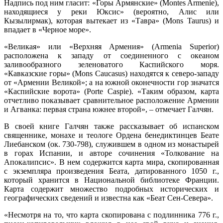
Надпись под ним гласит: «Горы Армянские» (Montes Armenie),
находящиеся у реки Юксис» (вероятно, Алис или
Кызылирмак), которая вытекает из «Тавра» (Mons Taurus) и
впадает в «Черное море».
«Великая» или «Верхняя Армения» (Armenia Superior)
расположена к западу от соединенного с океаном
заливообразного зеленоватого Каспийского моря.
«Кавказские горы» (Mons Caucasus) находятся к северо-западу
от «Армении Великой»; а на южной оконечности гор значатся
«Каспийские ворота» (Porte Caspie). «Таким образом, карта
отчетливо показывает сравнительное расположение Армении
и Агванка: первая страна южнее второй», – отмечает Галчян.
В своей книге Галчян также рассказывает об испанском
священнике, монахе и теологе Ордена бенедиктинцев Беате
Лиебанском (ок. 730-798), служившем в одном из монастырей
в горах Испании, и авторе сочинения «Толкование на
Апокалипсис». В нем содержится карта мира, скопированная
с экземпляра произведения Беата, датированного 1050 г.,
который хранится в Национальной библиотеке Франции.
Карта содержит множество подробных исторических и
географических сведений и известна как «Беат Сен-Севера».
«Несмотря на то, что карта скопирована с подлинника 776 г.,