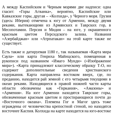
А между Каспийским и Черным морями две надписи: одна
гласит: «Горы Агванка», вероятно, Каспийские или
Кавказские горы, другая – «Колхида», у Черного моря. Грузия
(здесь: Иберия) отмечена к югу от Армении, между двумя
реками, вытекающими из Армянских и Таврских гор, в
Месопотамии. Персия и Мидия – на юге, у окрашенного
красным цветом Персидского залива. Названия
«Азербайджан» или «Атрпатакан» на этой карте также не
существует.
Есть также и датируемая 1180 г., так называемая «Карта мира
Саула» или карта Генриха Майнцского, помещенная в
рукописи под названием «Имаго Мунди» («Изображение
мира»). «Карта принадлежит классическому образцу Т-О, но
содержит дополнительные сведения христианского
содержания. Карта направлена востоком вверх, где, по
преданию, находится рай земной с его четырьмя текущими в
океан реками. Находящиеся в правой нижней части карты
области обозначены как «Гиркания», «Амазоны» и
«Армения». На юге Армении находятся Таврские горы,
обозначенные красным цветом и простирающиеся почти до
«Восточного океана». Племена Гог и Магог здесь тоже
ограждены от человечества крепостной стеной, но находятся
восточнее Каспия. Колхида на карте находится на юго-востоке