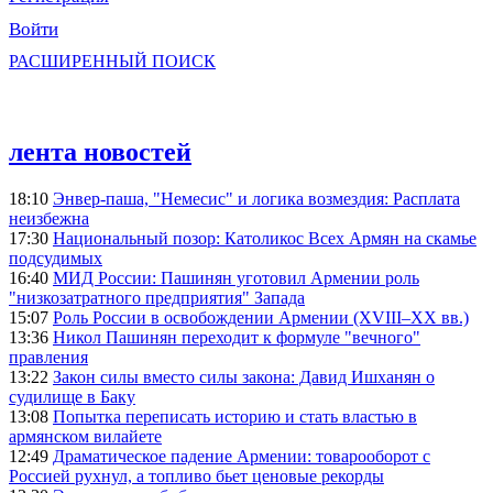
Войти
РАСШИРЕННЫЙ ПОИСК
лента новостей
18:10
Энвер-паша, "Немесис" и логика возмездия: Расплата
неизбежна
17:30
Национальный позор: Католикос Всех Армян на скамье
подсудимых
16:40
МИД России: Пашинян уготовил Армении роль
"низкозатратного предприятия" Запада
15:07
Роль России в освобождении Армении (XVIII–XX вв.)
13:36
Никол Пашинян переходит к формуле "вечного"
правления
13:22
Закон силы вместо силы закона: Давид Ишханян о
судилище в Баку
13:08
Попытка переписать историю и стать властью в
армянском вилайете
12:49
Драматическое падение Армении: товарооборот с
Россией рухнул, а топливо бьет ценовые рекорды