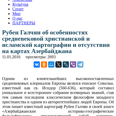
Культура
Спорт
Мир
О нас
ПАРТНЕРЫ
Рубен Галчян об особенностях
средневековой христианской и
исламской картографии и отсутствии
на картах Азербайджана
11.01.2016
просмотры: 2693
Одним из влиятельнейших высокопоставленных
средневековых клерикалов Европы являлся епископ Севильи,
известный как св. Исидор (560-636), который составил
уникальное и всестороннее собрание всемирных знаний, став
тем самым последним классическим философом западного
христианства и одним из авторитетнейших людей Европы. Об
этом пишет известный картограф Рубен Галчян в своей книге
«Азербайджанские историко-географические
фальсификации», представляющей собой историко-