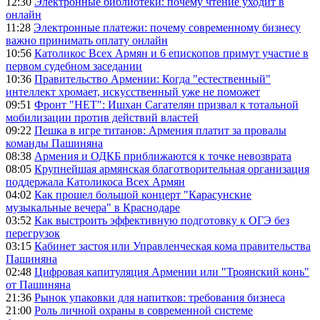
12:30
Электронные библиотеки: почему чтение уходит в
онлайн
11:28
Электронные платежи: почему современному бизнесу
важно принимать оплату онлайн
10:56
Католикос Всех Армян и 6 епископов примут участие в
первом судебном заседании
10:36
Правительство Армении: Когда "естественный"
интеллект хромает, искусственный уже не поможет
09:51
Фронт "НЕТ": Ишхан Сагателян призвал к тотальной
мобилизации против действий властей
09:22
Пешка в игре титанов: Армения платит за провалы
команды Пашиняна
08:38
Армения и ОДКБ приближаются к точке невозврата
08:05
Крупнейшая армянская благотворительная организация
поддержала Католикоса Всех Армян
04:02
Как прошел большой концерт "Карасунские
музыкальные вечера" в Краснодаре
03:52
Как выстроить эффективную подготовку к ОГЭ без
перегрузок
03:15
Кабинет застоя или Управленческая кома правительства
Пашиняна
02:48
Цифровая капитуляция Армении или "Троянский конь"
от Пашиняна
21:36
Рынок упаковки для напитков: требования бизнеса
21:00
Роль личной охраны в современной системе