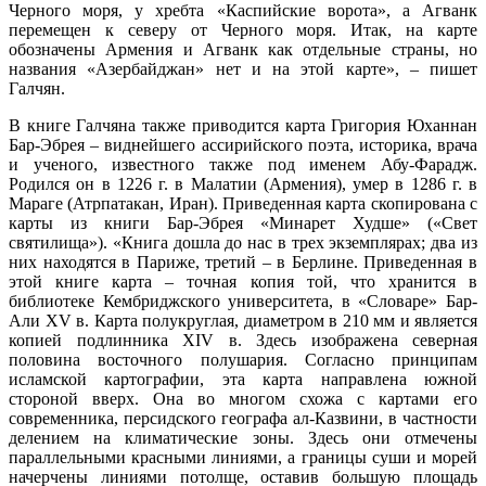
Черного моря, у хребта «Каспийские ворота», а Агванк
перемещен к северу от Черного моря. Итак, на карте
обозначены Армения и Агванк как отдельные страны, но
названия «Азербайджан» нет и на этой карте», – пишет
Галчян.
В книге Галчяна также приводится карта Григория Юханнан
Бар-Эбрея – виднейшего ассирийского поэта, историка, врача
и ученого, известного также под именем Абу-Фарадж.
Родился он в 1226 г. в Малатии (Армения), умер в 1286 г. в
Мараге (Атрпатакан, Иран). Приведенная карта скопирована с
карты из книги Бар-Эбрея «Минарет Худше» («Свет
святилища»). «Книга дошла до нас в трех экземплярах; два из
них находятся в Париже, третий – в Берлине. Приведенная в
этой книге карта – точная копия той, что хранится в
библиотеке Кембриджского университета, в «Словаре» Бар-
Али XV в. Карта полукруглая, диаметром в 210 мм и является
копией подлинника XIV в. Здесь изображена северная
половина восточного полушария. Согласно принципам
исламской картографии, эта карта направлена южной
стороной вверх. Она во многом схожа с картами его
современника, персидского географа ал-Казвини, в частности
делением на климатические зоны. Здесь они отмечены
параллельными красными линиями, а границы суши и морей
начерчены линиями потолще, оставив большую площадь