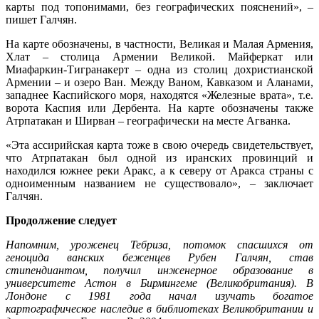
карты под топонимами, без географических пояснений», –
пишет Галчян.
На карте обозначены, в частности, Великая и Малая Армения,
Хлат – столица Армении Великой. Майферкат или
Миафаркин-Тигранакерт – одна из столиц дохристианской
Армении – и озеро Ван. Между Ваном, Кавказом и Аланами,
западнее Каспийского моря, находятся «Железные врата», т.е.
ворота Каспия или Дербента. На карте обозначены также
Атрпатакан и Ширван – географически на месте Агванка.
«Эта ассирийская карта тоже в свою очередь свидетельствует,
что Атрпатакан был одной из иранских провинций и
находился южнее реки Аракс, а к северу от Аракса страны с
одноименным названием не существовало», – заключает
Галчян.
Продолжение следует
Напомним, уроженец Тебриза, потомок спасшихся от
геноцида ванских беженцев Рубен Галчян, став
стипендиантом, получил инженерное образование в
университете Астон в Бирмингеме (Великобритания). В
Лондоне с 1981 года начал изучать богатое
картографическое наследие в библиотеках Великобритании и