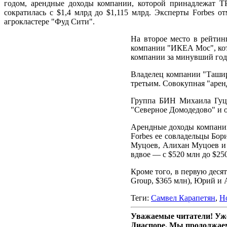
годом, арендные доходы компании, которой принадлежат ТР
сократилась с $1,4 млрд до $1,115 млрд. Эксперты Forbes 
агрокластере "Фуд Сити".
На второе место в рейти
компании "ИКЕА Мос", кот
компании за минувший год 
Владелец компании "Ташир"
третьим. Совокупная "арен
Группа БИН Михаила Гуце
"Северное Домодедово" и о
Арендные доходы компании O
Forbes ее совладельцы Бо
Муцоев, Алихан Муцоев и А
вдвое — с $520 млн до $25
Кроме того, в первую деся
Group, $365 млн), Юрий и 
Теги:
Самвел Карапетян
,
Н
Уважаемые читатели! Уже
Диаспоре. Мы продолжаем