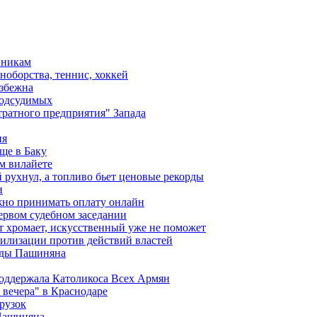
вникам
ноборства, теннис, хоккей
избежна
подсудимых
ратного предприятия" Запада
ия
ще в Баку
м вилайете
 рухнул, а топливо бьет ценовые рекорды
н
жно принимать оплату онлайн
ервом судебном заседании
т хромает, искусственный уже не поможет
илизации против действий властей
анды Пашиняна
поддержала Католикоса Всех Армян
вечера" в Краснодаре
рузок
 Пашиняна