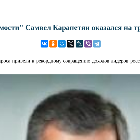
мости" Самвел Карапетян оказался на т
проса привели к рекордному сокращению доходов лидеров рос