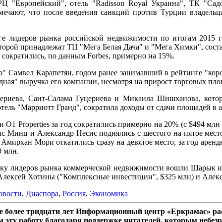
Ц "Европейский", отель "Radisson Royal Украина", ТК "Сад
отмечают, что после введения санкций против Турции владел
нге лидеров рынка российской недвижимости по итогам 2015 
орой принадлежат ТЦ "Мега Белая Дача" и "Мега Химки", соста
сократились, по данным Forbes, примерно на 15%.
 Самвел Карапетян, годом ранее занимавший в рейтинге "корол
дная" выручка его компании, несмотря на прирост торговых площ
риева, Саит-Салама Гуцериева и Микаила Шишханова, котор
тель "Марриотт Гранд", сократила доходы от сдачи площадей в 
1 Properties за год сократились примерно на 20% (с $494 млн д
рис Минц и Александр Несис поднялись с шестого на пятое мес
мирхан Мори откатились сразу на девятое место, за год арендн
0 млн.
тку лидеров рынка коммерческой недвижимости вошли Шарык и С
Алексей Хотины ("Комплексные инвестиции", $325 млн) и Алекса
овости
,
Диаспора
,
Россия
,
Экономика
 более тридцати лет Информационный центр «Еркрамас» рас
 эту работу благодаря поддержке читателей, которым небезр