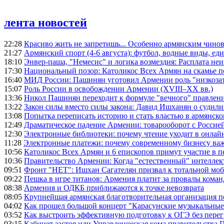
лента новостей
22:28
Красиво жить не запретишь... Особенно армянским чино
21:27
Армянский спорт (4-6 августа): футбол, водные виды, еди
18:10
Энвер-паша, "Немесис" и логика возмездия: Расплата не
17:30
Национальный позор: Католикос Всех Армян на скамье 
16:40
МИД России: Пашинян уготовил Армении роль "низкозат
15:07
Роль России в освобождении Армении (XVIII–XX вв.)
13:36
Никол Пашинян переходит к формуле "вечного" правлен
13:22
Закон силы вместо силы закона: Давид Ишханян о судили
13:08
Попытка переписать историю и стать властью в армянско
12:49
Драматическое падение Армении: товарооборот с Россией
12:30
Электронные библиотеки: почему чтение уходит в онлай
11:28
Электронные платежи: почему современному бизнесу ва
10:56
Католикос Всех Армян и 6 епископов примут участие в п
10:36
Правительство Армении: Когда "естественный" интеллек
09:51
Фронт "НЕТ": Ишхан Сагателян призвал к тотальной моб
09:22
Пешка в игре титанов: Армения платит за провалы ком
08:38
Армения и ОДКБ приближаются к точке невозврата
08:05
Крупнейшая армянская благотворительная организация 
04:02
Как прошел большой концерт "Карасунские музыкальные 
03:52
Как выстроить эффективную подготовку к ОГЭ без перег
03:15
Кабинет застоя или Управленческая кома правительства