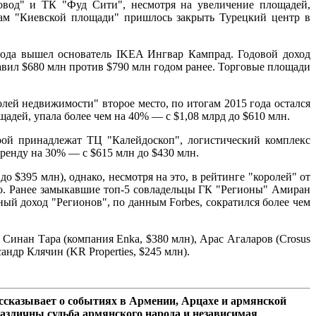
овод" и ТК "Фуд Сити", несмотря на увеличение площадей,
ьцам "Киевской площади" пришлось закрыть Турецкий центр в
года вышел основатель IKEA Ингвар Кампрад. Годовой доход
вил $680 млн против $790 млн годом ранее. Торговые площади
ей недвижимости" второе место, по итогам 2015 года остался
адей, упала более чем на 40% — с $1,08 млрд до $610 млн.
ой принадлежат ТЦ "Калейдоскоп", логистический комплекс
аренду на 30% — с $615 млн до $430 млн.
о $395 млн), однако, несмотря на это, в рейтинге "королей" от
то. Ранее замыкавшие топ-5 совладельцы ГК "Регионы" Амиран
ый доход "Регионов", по данным Forbes, сократился более чем
инан Тара (компания Enka, $380 млн), Арас Агаларов (Crosus
ндр Клячин (KR Properties, $245 млн).
сказывает о событиях в Армении, Арцахе и армянской
азличны судьба армянского народа и независимая