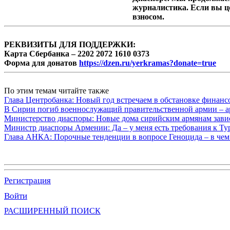
журналистика. Если вы ц
взносом.
РЕКВИЗИТЫ ДЛЯ ПОДДЕРЖКИ:
Карта Сбербанка – 2202 2072 1610 0373
Форма для донатов
https://dzen.ru/yerkramas?donate=true
По этим темам читайте также
Глава Центробанка: Новый год встречаем в обстановке финанс
В Сирии погиб военнослужащий правительственной армии – а
Министерство диаспоры: Новые дома сирийским армянам завис
Министр диаспоры Армении: Да – у меня есть требования к Ту
Глава АНКА: Порочные тенденции в вопросе Геноцида – в чем
Регистрация
Войти
РАСШИРЕННЫЙ ПОИСК