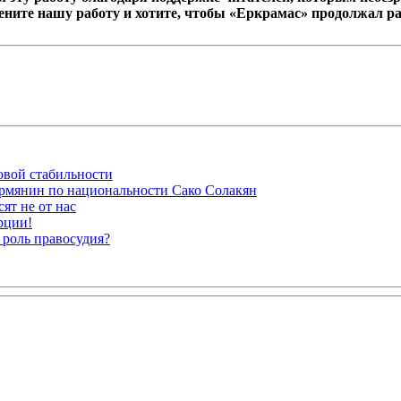
ените нашу работу и хотите, чтобы «Еркрамас» продолжал р
овой стабильности
рмянин по национальности Сако Солакян
ят не от нас
рции!
 роль правосудия?