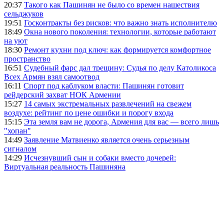
20:37
Такого как Пашинян не было со времен нашествия
сельджуков
19:51
Госконтракты без рисков: что важно знать исполнителю
18:49
Окна нового поколения: технологии, которые работают
на уют
18:30
Ремонт кухни под ключ: как формируется комфортное
пространство
16:51
Судебный фарс дал трещину: Судья по делу Католикоса
Всех Армян взял самоотвод
16:11
Спорт под каблуком власти: Пашинян готовит
рейдерский захват НОК Армении
15:27
14 самых экстремальных развлечений на свежем
воздухе: рейтинг по цене ошибки и порогу входа
15:15
Эта земля вам не дорога, Армения для вас — всего лишь
"хопан"
14:49
Заявление Матвиенко является очень серьезным
сигналом
14:29
Исчезнувший сын и собаки вместо дочерей:
Виртуальная реальность Пашиняна