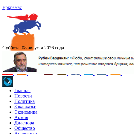
Еркрамас
Суббота, 08 августа 2026 года
Главная
Новости
Политика
Закавказье
Экономика
Армия
Диаспора
Общество
Аналитика