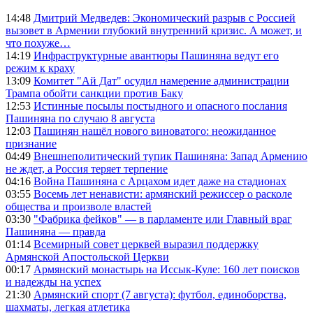
14:48
Дмитрий Медведев: Экономический разрыв с Россией
вызовет в Армении глубокий внутренний кризис. А может, и
что похуже…
14:19
Инфраструктурные авантюры Пашиняна ведут его
режим к краху
13:09
Комитет "Ай Дат" осудил намерение администрации
Трампа обойти санкции против Баку
12:53
Истинные посылы постыдного и опасного послания
Пашиняна по случаю 8 августа
12:03
Пашинян нашёл нового виноватого: неожиданное
признание
04:49
Внешнеполитический тупик Пашиняна: Запад Армению
не ждет, а Россия теряет терпение
04:16
Война Пашиняна с Арцахом идет даже на стадионах
03:55
Восемь лет ненависти: армянский режиссер о расколе
общества и произволе властей
03:30
"Фабрика фейков" — в парламенте или Главный враг
Пашиняна — правда
01:14
Всемирный совет церквей выразил поддержку
Армянской Апостольской Церкви
00:17
Армянский монастырь на Иссык-Куле: 160 лет поисков
и надежды на успех
21:30
Армянский спорт (7 августа): футбол, единоборства,
шахматы, легкая атлетика