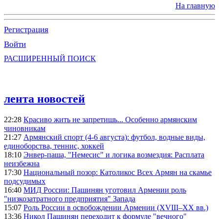
На главную
Регистрация
Войти
РАСШИРЕННЫЙ ПОИСК
лента новостей
22:28
Красиво жить не запретишь... Особенно армянским
чиновникам
21:27
Армянский спорт (4-6 августа): футбол, водные виды,
единоборства, теннис, хоккей
18:10
Энвер-паша, "Немесис" и логика возмездия: Расплата
неизбежна
17:30
Национальный позор: Католикос Всех Армян на скамье
подсудимых
16:40
МИД России: Пашинян уготовил Армении роль
"низкозатратного предприятия" Запада
15:07
Роль России в освобождении Армении (XVIII–XX вв.)
13:36
Никол Пашинян переходит к формуле "вечного"