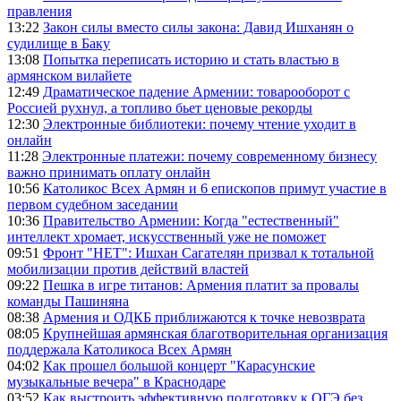
правления
13:22
Закон силы вместо силы закона: Давид Ишханян о
судилище в Баку
13:08
Попытка переписать историю и стать властью в
армянском вилайете
12:49
Драматическое падение Армении: товарооборот с
Россией рухнул, а топливо бьет ценовые рекорды
12:30
Электронные библиотеки: почему чтение уходит в
онлайн
11:28
Электронные платежи: почему современному бизнесу
важно принимать оплату онлайн
10:56
Католикос Всех Армян и 6 епископов примут участие в
первом судебном заседании
10:36
Правительство Армении: Когда "естественный"
интеллект хромает, искусственный уже не поможет
09:51
Фронт "НЕТ": Ишхан Сагателян призвал к тотальной
мобилизации против действий властей
09:22
Пешка в игре титанов: Армения платит за провалы
команды Пашиняна
08:38
Армения и ОДКБ приближаются к точке невозврата
08:05
Крупнейшая армянская благотворительная организация
поддержала Католикоса Всех Армян
04:02
Как прошел большой концерт "Карасунские
музыкальные вечера" в Краснодаре
03:52
Как выстроить эффективную подготовку к ОГЭ без