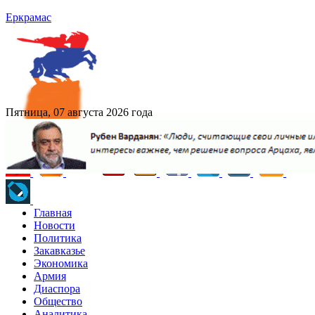
Еркрамас
Пятница, 07 августа 2026 года
Главная
Новости
Политика
Закавказье
Экономика
Армия
Диаспора
Общество
Аналитика