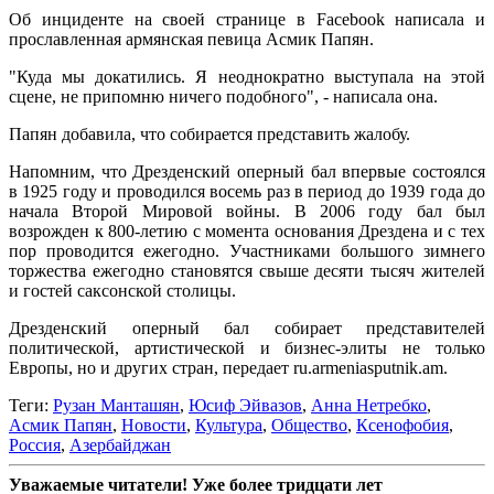
Об инциденте на своей странице в Facebook написала и
прославленная армянская певица Асмик Папян.
"Куда мы докатились. Я неоднократно выступала на этой
сцене, не припомню ничего подобного", - написала она.
Папян добавила, что собирается представить жалобу.
Напомним, что Дрезденский оперный бал впервые состоялся
в 1925 году и проводился восемь раз в период до 1939 года до
начала Второй Мировой войны. В 2006 году бал был
возрожден к 800-летию с момента основания Дрездена и с тех
пор проводится ежегодно. Участниками большого зимнего
торжества ежегодно становятся свыше десяти тысяч жителей
и гостей саксонской столицы.
Дрезденский оперный бал собирает представителей
политической, артистической и бизнес-элиты не только
Европы, но и других стран, передает ru.armeniasputnik.am.
Теги:
Рузан Манташян
,
Юсиф Эйвазов
,
Анна Нетребко
,
Асмик Папян
,
Новости
,
Культура
,
Общество
,
Ксенофобия
,
Россия
,
Азербайджан
Уважаемые читатели! Уже более тридцати лет