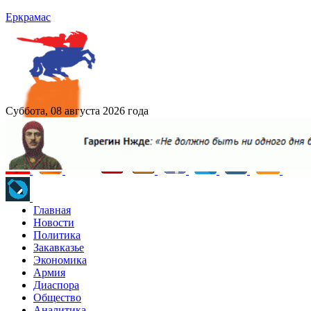
Еркрамас
Суббота, 08 августа 2026 года
Главная
Новости
Политика
Закавказье
Экономика
Армия
Диаспора
Общество
Аналитика