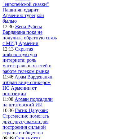
"европейской сказки"
Пашинян одарит
Армению турецкой
былью
12:30
Жена Рубена
Варданяна пока не
получила обратную связь
с МИД Армении
12:13
Скрытая
инфраструктура
интернета: роль
магистральных сетей в
работе телеком-рынка
11:46
Арам Вардеванян
избран вице-спикером
НС Армении от
оппозиции
11:08
Армян подсадили
на штатовский ИИ
10:36
Гагик Царукян:
Стремление помогать
друг другу важно для
построения сильной
страны и общества
09:49
Сын за отца