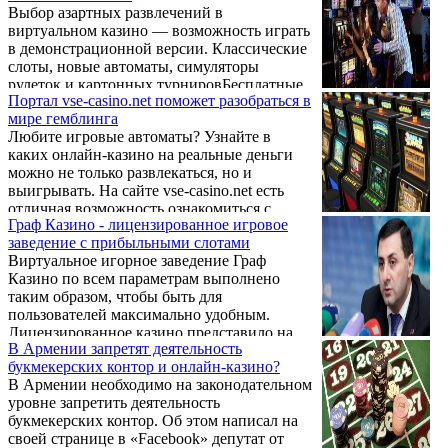
Выбор азартных развлечений в
казино Admiral X, так как этот старейший
виртуальном казино — возможность играть
клуб Рунета очень популярен и у новичков
в демонстрационной версии. Классические
гэмблинга, и у опытных геймеров. После
слоты, новые автоматы, симуляторы
того, как пользователи окажутся в лобби
рулеток и картонных турнировБесплатные
казино Адмирал Х, они увидят: выгодные
Портал vse-casino.net поможет разобраться в
игры в онлайн-казино Выбирая казино для
предложения, доступные в рамках
мире гемблинга
развлечения и получения прибыли, игроки
программы ...
Любите игровые автоматы? Узнайте в
в первую очередь обращают внимание на
каких онлайн-казино на реальные деньги
игровые автоматы и другие азартные
можно не только развлекаться, но и
развлечения. Солидный игровой ресурс
выигрывать. На сайте vse-casino.net есть
предоставит посетителям широкий выбор
отличная возможность ознакомиться с
слотов, симуляторов рулеток и карточных
Граф Казино - лицензированное игровое
рейтингом лучших мировых казино.
состязаний, которые представляют собой
заведение с прибыльными слотами
Вниманию пользователей таблица, в
аппараты, ...
Виртуальное игорное заведение Граф
которой приведена лучшая двадцатка
Казино по всем параметрам выполнено
игровых заведений, которым рейтинг
таким образом, чтобы быть для
выставлен, в том числе, пользователями.
пользователей максимально удобным.
Также в таблице рядом с названием
Лицензированное казино представило на
каждого казино указан депозитный бонус, и
В Армении запретят деятельность
своем сайте https://graf-casino.xyz/ огромное
предложены форматы «обзор сайта» и
букмекерских контор и онлайн-казино?
число игровых автоматов от таких
«играть», пользователи могут ...
В Армении необходимо на законодательном
известных производителей софта, как
уровне запретить деятельность
Superomatic, QuickSpin, НетЕнт,
букмекерских контор. Об этом написал на
АлексаГеймс, Outcom Games, Аматик, и
своей странице в «Facebook» депутат от
другие. Зарегистрировавшись на сайте,