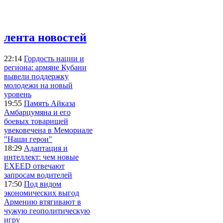
лента новостей
22:14
Гордость нации и
региона: армяне Кубани
вывели поддержку
молодежи на новый
уровень
19:55
Память Айказа
Амбарцумяна и его
боевых товарищей
увековечена в Мемориале
"Наши герои"
18:29
Адаптация и
интеллект: чем новые
EXEED отвечают
запросам водителей
17:50
Под видом
экономических выгод
Армению втягивают в
чужую геополитическую
игру