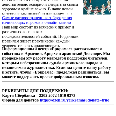
производителей игровых автоматов
действительно коварно и следить за своим
коллекции портала Новоматик, НетЕнт,
здоровьем крайне важно. В наше новой
Игрософт и т.д. Тренируйтесь бесплатно, а
материале мы подробно расскажем, как
после используйте свои знания в реальной
Самые распространенные заблуждения
можно избежать недуга.
игре, что поможет грамотно построить
начинающих игроков в онлайн-казино
стратегию ...
Наш мир состоит из всяческих примет и
различных логических
последовательностей событий. По данным
правилам живет практически каждый
человек, стараясь анализировать
Информационный центр «Еркрамас» рассказывает о
происходящее для предсказания будущего.
событиях в Армении, Арцахе и армянской Диаспоре. Мы
В мире азартных игр такой подход имеет
продолжаем эту работу благодаря поддержке читателей,
прямое отношение к успеху. Если все будет
которым небезразличны судьба армянского народа и
просчитано максимально точно, то и
независимая журналистика. Если вы цените нашу работу
вероятность выигрыша повышается к
и хотите, чтобы «Еркрамас» продолжал развиваться, вы
максимуму.
можете поддержать проект добровольным взносом.
РЕКВИЗИТЫ ДЛЯ ПОДДЕРЖКИ:
Карта Сбербанка – 2202 2072 1610 0373
Форма для донатов
https://dzen.ru/yerkramas?donate=true