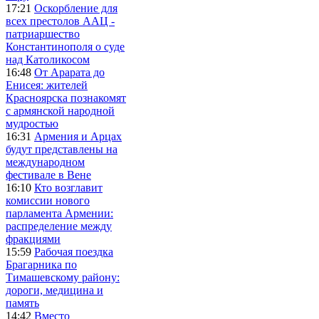
17:21
Оскорбление для
всех престолов ААЦ -
патриаршество
Константинополя о суде
над Католикосом
16:48
От Арарата до
Енисея: жителей
Красноярска познакомят
с армянской народной
мудростью
16:31
Армения и Арцах
будут представлены на
международном
фестивале в Вене
16:10
Кто возглавит
комиссии нового
парламента Армении:
распределение между
фракциями
15:59
Рабочая поездка
Брагарника по
Тимашевскому району:
дороги, медицина и
память
14:42
Вместо